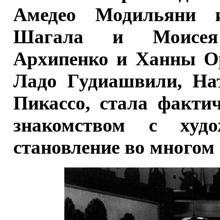
Амедео Модильяни 
Шагала и Моисея 
Архипенко и Ханны О
Ладо Гудиашвили, На
Пикассо, стала факти
знакомством с худ
становление во многом