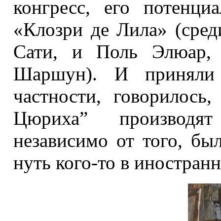
конгресс, его потенц
«Клозри де Лила» (сре
Сати, и Поль Элюар,
Шаршун). И приняли 
частности, говорилось
Цюриха” производят
независимо от того, бы
нуть кого-то в иностран