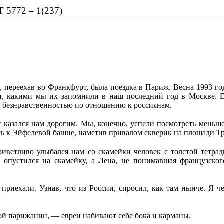
5772 – 1(237)
 переехав во Франкфурт, была поездка в Париж. Весна 1993 год
ен, какими мы их запомнили в наш последний год в Москве. 
й безнравственностью по отношению к россиянам.
казался нам дорогим. Мы, конечно, успели посмотреть меньше, 
сь к Эйфелевой башне, наметив привалом скверик на площади Тр
риветливо улыбался нам со скамейки человек с толстой тетрад
 опустился на скамейку, а Лена, не понимавшая французского
приехали. Узнав, что из России, спросил, как там нынче. Я че
й парижанин, — евреи набивают себе бока и карманы.