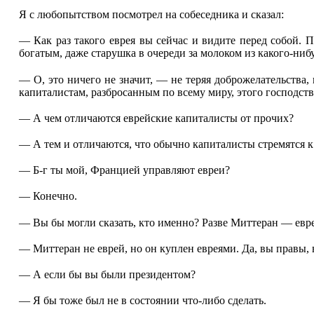
Я с любопытством посмотрел на собеседника и сказал:
— Как раз такого еврея вы сейчас и видите перед собой. П
богатым, даже старушка в очереди за молоком из какого-ниб
— О, это ничего не значит, — не теряя доброжелательства
капиталистам, разбросанным по всему миру, этого господств
— А чем отличаются еврейские капиталисты от прочих?
— А тем и отличаются, что обычно капиталисты стремятся к
— Б-г ты мой, Францией управляют евреи?
— Конечно.
— Вы бы могли сказать, кто именно? Разве Миттеран — евр
— Миттеран не еврей, но он куплен евреями. Да, вы правы, 
— А если бы вы были президентом?
— Я бы тоже был не в состоянии что-либо сделать.