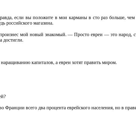
равда, если вы положите в мои карманы в сто раз больше, чем 
удь российского магазина.
, произнес мой новый знакомый. — Просто евреи — это народ, с
а достигли.
 наращиванию капиталов, а евреи хотят править миром.
ей?
во Франции всего два процента еврейского населения, но в прави