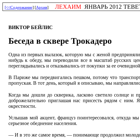
ЛЕХАИМ
ЯНВАРЬ 2012 ТЕВЕТ 
[<<Содержание
] [
Архив
]
ВИКТОР БЕЙЛИС
Беседа в сквере Трокадеро
Одна из первых вылазок, которую мы с женой предприняли,
нибудь к обеду, мы переводили все в масштаб русских ц
переглядывались и отказывались от покупки за ее очевидно
В Париже мы передвигались пешком, потому что транспорт 
пропуская. В тот день, который я описываю, мы направляли
Когда мы дошли до скверика, ласково светило солнце и п
доброжелательно приглашая нас присесть рядом с ним. Я
окрестности.
Услышав мой акцент, француз поинтересовался, откуда мы 
серьезное обеднение населения.
— И в это же самое время, — понимающе продолжил молодо