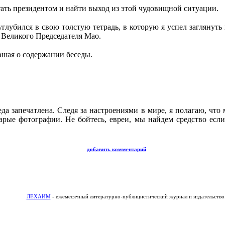
стать президентом и найти выход из этой чудовищной ситуации.
глубился в свою толстую тетрадь, в которую я успел заглянуть
 Великого Председателя Мао.
вшая о содержании беседы.
да запечатлена. Следя за настроениями в мире, я полагаю, что
тарые фотографии. Не бойтесь, евреи, мы найдем средство если
добавить комментарий
ЛЕХАИМ
- ежемесячный литературно-публицистический журнал и издательство