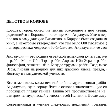
ДЕТСТВО В КОРДОВЕ
Кордова, город, осчастливленный рождением в нем «велик
родившийся в Кордове — столице Аль-Андалуса. Уже в перв
послов в саму далекую Византию, в Кордове была создана м
книг, а некоторые утверждают, что там было 600 тыс.томов 
полтора десятка медресе и 70 биб­лиотек. Андалусия и ее с
Андалусия — это родина еврейской испанской культуры, ме
и рабби Моше Ибн-Эзра, рабби Авраам Ибн-Эзра и рабби 
философии, зажженный в Багдаде трудами рабби Саадьи-га
Эзры, писали на родном для них арабском языке, правда, 
Востоку в талмудической учености.
Все изменилось, когда величайший талмудист эпохи рабби
Андалусию, где в городе Лусене основал знаменитейшую еш
порождают плеяду гениев. Ешива эта просуществовала не т
центром талмудической учености всей Испании. После смер
Современники и ученые следующих поколений чрезвычай