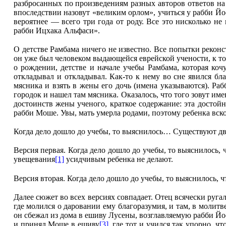
разбросанных по произведениям разных авторов ответов на
впоследствии назовут «великим орлом», учиться у рабби Йо
вероятнее — всего три года от роду. Все это нисколько н
рабби Ицхака Альфаси».
О детстве Рамбама ничего не известно. Все попытки реконст
он уже был человеком выдающейся еврейской учености, к то
о рождении, детстве и начале учебы Рамбама, которая ко
откладывал и откладывал. Как-то к нему во сне явился бл
мясника и взять в жены его дочь (имена указываются). Ра
городок и нашел там мясника. Оказалось, что того зовут име
достоинств жены ученого, краткое содержание: эта достой
рабби Моше. Увы, мать умерла родами, поэтому ребенка вс
Когда дело дошло до учебы, то выяснилось… Существуют дв
Версия первая. Когда дело дошло до учебы, то выяснилось, ч
увещева­ния
[1]
усидчивым ребенка не делают.
Версия вторая. Когда дело дошло до учебы, то выяснилось, 
Далее сюжет во всех версиях совпадает. Отец всячески руг
где молился о даровании ему благоразумия, и там, в молитв
он сбежал из дома в ешиву Лусены, возглавляемую рабби 
и принял Моше в ешиву
[3]
, где тот и учился так упорно,