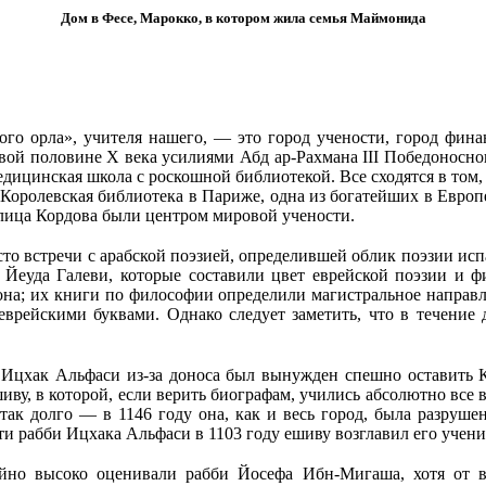
Дом в Фесе, Марокко, в котором жила семья Маймонида
ого орла», учителя нашего, — это город учености, город фина
ой половине X века усилиями Абд ар-Рахмана III Победоносног
едицинская школа с роскошной библиотекой. Все сходятся в том,
(Королевская библиотека в Париже, одна из богатейших в Европ
толица Кордова были центром мировой учености.
сто встречи с арабской поэзией, определившей облик поэзии и
Йеуда Галеви, которые составили цвет еврейской поэзии и ф
она; их книги по философии определили магистральное направл
еврейскими буквами. Однако следует заметить, что в течение
 Ицхак Альфаси из-за доноса был вынужден спешно оставить 
иву, в которой, если верить биографам, учились абсолютно все
ак долго — в 1146 году она, как и весь город, была разруше
ти рабби Ицхака Альфаси в 1103 году ешиву возглавил его уче
но высоко оценивали рабби Йосефа Ибн-Мигаша, хотя от все