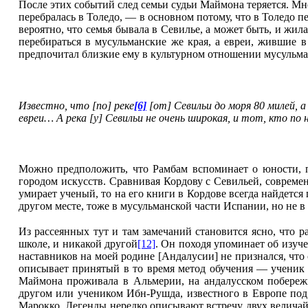
После этих событий след семьи судьи Маймона теряется. Мно
перебралась в Толедо, — в основном потому, что в Толедо 
вероятно, что семья бывала в Севилье, а может быть, и жил
перебираться в мусульманские же края, а евреи, жившие в
предпочитал близкие ему в культурном отношении мусульман
Известно, что [по] реке
[6]
[от] Севильи до моря 80 милей, а
евреи… А река [у] Севильи не очень широкая, и тот, кто по 
Можно предположить, что Рамбам вспоминает о юности, 
городом искусств. Сравнивая Кордову с Севильей, современ
умирает ученый, то на его книги в Кордове всегда найдется
другом месте, тоже в мусульманской части Испании, но не в
Из рассеянных тут и там замечаний становится ясно, что
школе, и никакой другой
[12]
. Он походя упоминает об изуч
наставников на моей родине [Андалусии] не признался, что 
описывает принятый в то время метод обучения — ученик ч
Маймона проживала в Альмерии, на андалусском побереж
другом или учеником Ибн-Рушда, известного в Европе под 
Марокко. Легенды нередко описывают встречу двух величай