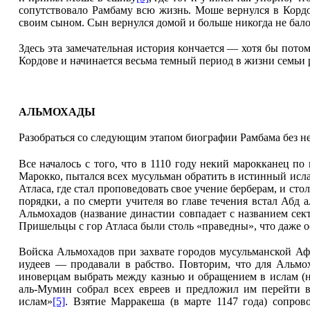
сопутствовало Рамбаму всю жизнь. Моше вернулся в Кордов
своим сыном. Сын вернулся домой и больше никогда не балов
Здесь эта замечательная история кончается — хотя бы потому
Кордове и начинается весьма темный период в жизни семьи
AЛЬМОХАДЫ
Разобраться со следующим этапом биографии Рамбама без н
Все началось с того, что в 1110 году некий марокканец по
Марокко, пытался всех мусульман обратить в истинный исла
Атласа, где стал проповедовать свое учение берберам, и с
порядки, а по смерти учителя во главе течения встал Абд
Альмохадов (название династии совпадает с названием сек
Пришельцы с гор Атласа были столь «праведны», что даже о
Войска Альмохадов при захвате городов мусульманской Афр
иудеев — продавали в рабство. Повторим, что для Альмо
иноверцам выбрать между казнью и обращением в ислам (не
аль-Мумин собрал всех евреев и предложил им перейти в
ислам»
[5]
. Взятие Марракеша (в марте 1147 года) сопров