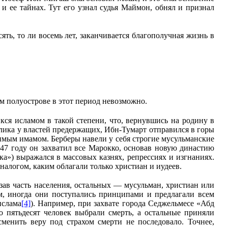
и ее тайнах. Тут его узнал судья Маймон, обнял и признал
сять, то ли восемь лет, заканчивается благополучная жизнь в
м полуострове в этот период невозможно.
икся исламом в такой степени, что, вернувшись на родину в
клика у властей предержащих, Ибн-Тумарт отправился в горы
шимым имамом. Берберы навели у себя строгие мусульманские
147 году он захватил все Марокко, основав новую династию
а») выражался в массовых казнях, репрессиях и изгнаниях.
алогом, каким облагали только христиан и иудеев.
зав часть населения, остальных — мусульман, христиан или
м, иногда они поступались принципами и предлагали всем
ислама
[4]
). Например, при захвате города Седжельмесе «Абд
 пятьдесят человек выбрали смерть, а остальные приняли
менить веру под страхом смерти не последовало. Точнее,