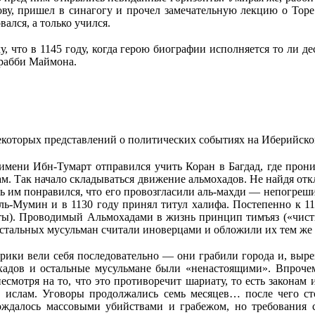
у, пришел в синагогу и прочел замечательную лекцию о Торе 
ался, а только учился.
, что в 1145 году, когда герою биографии исполняется то ли де
 рабби Маймона.
екоторых представлений о политических событиях на Иберийско
 имени Ибн-Тумарт отправился учить Коран в Багдад, где прон
м. Так начало складываться движение альмохадов. Не найдя от
толь им понравился, что его провозгласили аль-махди — непогре
 аль-Мумин и в 1130 году принял титул халифа. Постепенно к 1
ты). Проводимый Альмохадами в жизнь принцип тимъяз («чистк
стальных мусульман считали иноверцами и обложили их тем же н
ики вели себя последовательно — они грабили города и, выре
хадов и остальные мусульмане были «ненастоящими». Впроче
смотря на то, что это противоречит шариату, то есть законам 
 ислам. Уговоры продолжались семь месяцев… после чего сто
ождалось массовыми убийствами и грабежом, но требования с