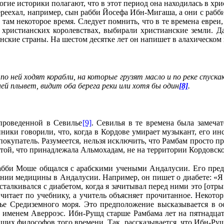
гие историки полагают, что в этот период она находилась в хр
переехал, например, сын рабби Йосефа Ибн-Мигаша, а они с ра
а там некоторое время. Следует помнить, что в те времена евр
 христианских королевствах, выбирали христианские земли. Д
ские страны. На шестом десятке лет он напишет в алахическом 
 по ней ходят корабли, на которые грузят масло и по реке спуск
ней плывет, видит оба берега реки или хотя бы один
[8]
.
проведенной в Севилье
[9]
. Севилья в те времена была замечат
ники говорили, что, когда в Кордове умирает музыкант, его и
 покупатель. Разумеется, нельзя исключить, что Рамбам просто п
 той, что принадлежала Альмохадам, не на территории Кордовск
 рабби Моше общался с арабскими учеными Андалусии. Его пре
ении медицины в Андалусии. Например, он пишет о диабете: «Я 
сталкивался с диабетом, когда я зачитывал перед ними это [отры
итает по учебнику, а учитель объясняет прочитанное. Некоторы
ье Средиземного моря. Это предположение высказывается в о
именем Аверроэс. Ибн-Рушд старше Рамбама лет на пятнадцать
ших философов того времени. Так, рассказывается, что Ибн-Ру