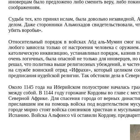
иноверцам было предложено либо сменить веру, либо покин
соображениям.
Судьба тех, кто принял ислам, была довольно незавидной,
делом. Даже сторонники Альмохадов свидетельствовали, что
убить воробья».
Относительный порядок в войсках Абд аль-Мумин смог на
любого зависела только от настроения человека с оружие
католическую инквизицию, устанавливал порядок, казнив п
очень логичных, была опасной не только для иноверцев, но
решал, что политика выше религиозных убеждений, и част
на службе воинский отряд «Ифрахи», который целиком сос
предписания иудейской религии. Так обстояли дела в Север
Около 1145 года на Иберийском полуострове началась гра
между собой. В 1144 году горожане Кордовы во главе с ме
Северной Африке. Для спасения города от верных династи
приславшим им на помощь войска под водительством мусу
городе мирно стоят войска союзников христиан и мусульма
Испанию. Вой­ска Альфонсо vii оставили Кордову, предварит