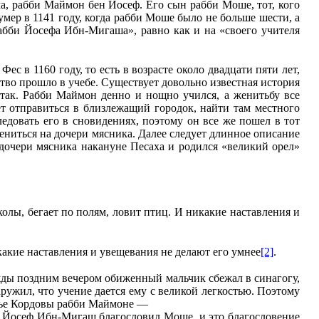
а, рабби Маймон бен Йосеф. Его сын рабби Моше, тот, кого
мер в 1141 году, когда рабби Моше было не больше шести, а
рабби Йосефа Ибн-Мигаша», равно как и на «своего учителя
с в 1160 году, то есть в возрасте около двадцати пяти лет,
тво прошло в учебе. Существует довольно известная история
 так. Рабби Маймон денно и нощно учился, а женитьбу все
ет отправиться в близлежащий городок, найти там местного
едовать его в сновидениях, поэтому он все же пошел в тот
 жениться на дочери мясника. Далее следует длинное описание
 дочери мясника накануне Песаха и родился «великий орел»
школы, бегает по полям, ловит птиц. И никакие наставления и
икакие наставления и увещевания не делают его умнее
[2]
.
ажды поздним вечером обиженный мальчик сбежал в синагогу,
аружил, что учение дается ему с великой легкостью. Поэтому
дье Кордовы рабби Маймоне —
би Йосеф Ибн-Мигаш благословил Моше, и это благословение