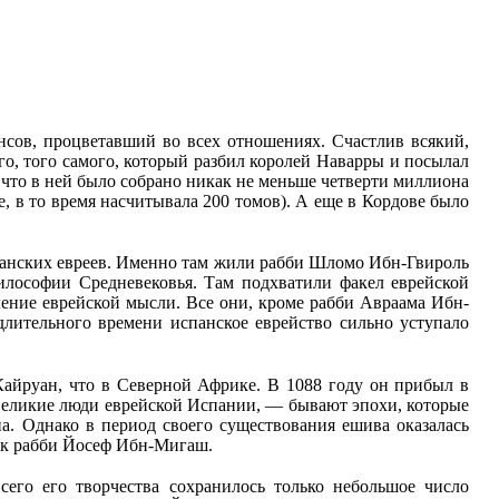
нсов, процветавший во всех отношениях. Счастлив всякий,
о, того самого, который разбил королей Наварры и посылал
 что в ней было собрано никак не меньше четверти миллиона
е, в то время насчитывала 200 томов). А еще в Кордове было
спанских евреев. Именно там жили рабби Шломо Ибн-Гвироль
илософии Средневековья. Там подхватили факел еврейской
ение еврейской мысли. Все они, кроме рабби Авраама Ибн-
 длительного времени испанское еврейство сильно уступало
Кайруан, что в Северной Африке. В 1088 году он прибыл в
 великие люди еврейской Испании, — бывают эпохи, которые
на. Однако в период своего существования ешива оказалась
ник рабби Йосеф Ибн-Мигаш.
го его творчества сохранилось только небольшое число