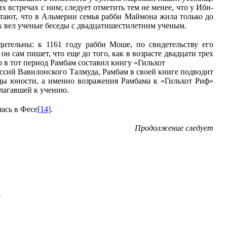
 встречах с ним; следует отметить тем не менее, что у Ибн-
итают, что в Альмерии семья рабби Маймона жила только до
к вел ученые беседы с двадцатишестилетним ученым.
дительны: к 1161 году рабби Моше, по свидетельству его
н сам пишет, что еще до того, как в возрасте двадцати трех
в тот период Рамбам составил книгу «Гильхот
ссий Вавилонского Талмуда, Рамбам в своей книге подводит
оды юности, а именно возражения Рамбама к «Гильхот Риф»
олагавшей к учению.
лась в Фесе
[14]
.
Продолжение следует
.