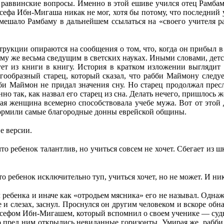
 раввинские вопросы. Именно в этой ешиве учился отец Рамбам
сефа Ибн-Мигаша никак не мог, хотя бы потому, что последний у
е мешало Рамбаму в дальнейшем ссылаться на «своего учителя 
рукции опираются на сообщения о том, что, когда он прибыл в Фе
му же весьма сведущим в светских науках. Иными словами, детс
чует из книги в книгу. История в кратком изложении выглядит
агообразный старец, который сказал, что рабби Маймону следу
бби Маймон не придал значения сну. Но старец продолжал пресл
нно так, как назвал его старец из сна. Делать нечего, пришлось
ная женщина всемерно способствовала учебе мужа. Вот от этой
кормили самые благородные донны еврейской общины.
е версии.
то ребенок талантлив, но учиться совсем не хочет. Сбегает из 
что ребенок исключительно туп, учиться хочет, но не может. И н
ал ребенка и иначе как «отродьем мясника» его не называл. Одн
е и слезах, заснул. Проснулся он другим человеком и вскоре обн
Йосефом Ибн-Мигашем, который вспомнил о своем ученике — су
 что пред ним открылись невиданные горизонты. Умирая же, раб