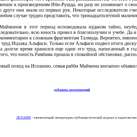
ении к произведениям Ибн-Рушда, ни разу не упоминает о своих
о друге они знали из первых рук. Некоторые исследователи сч
юбом случае трудно представить, что тринадцатилетний мальчи
Маймонов в этот период исповедовала иудаизм тайно, неубе
едовательно, всю юность провел в благополучии и учебе. Да и о
комментарии к сложным фрагментам Талмуда. Вероятно, именно 
труд Ицхака Альфаси. Только если Альфаси подвел итоги диску
ма долгое время хранился еще один его труд, написанный в г
 того, что юность Рамбама прошла в спокойной обстановке, расп
 новый поход на Испанию, семья рабби Маймона внезапно объяви
добавить комментарий
ЛЕХАИМ
- ежемесячный литературно-публицистический журнал и издательство