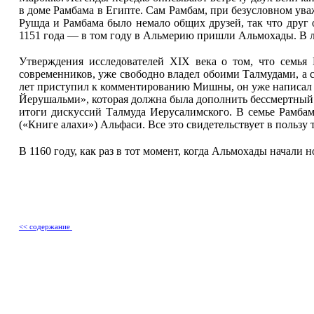
в доме Рамбама в Египте. Сам Рамбам, при безусловном уваж
Рушда и Рамбама было немало общих друзей, так что друг 
1151 года — в том году в Альмерию пришли Альмохады. В л
Утверждения исследователей XIX века о том, что семья 
современников, уже свободно владел обоими Талмудами, а сл
лет приступил к комментированию Мишны, он уже написал 
Йерушальми», которая должна была дополнить бессмертный 
итоги дискуссий Талмуда Иеру­салимского. В семье Рамба
(«Книге алахи») Альфаси. Все это свидетельствует в пользу
В 1160 году, как раз в тот момент, когда Альмохады начали
<< содержание