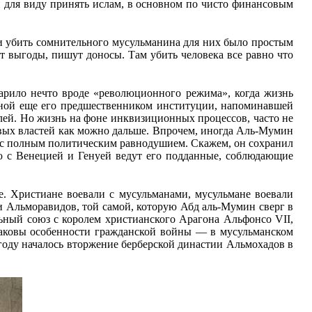
и для виду принять ислам, в основном по чисто финансовым
 и убить сомнительного мусульманина для них было простым
ут выгоды, пишут доносы. Там убить человека все равно что
арило нечто вроде «революционного режима», когда жизнь
анной еще его предшественником институции, напоминавшей
лей. Но жизнь на фоне инквизиционных процессов, часто не
новых властей как можно дальше. Впрочем, иногда Аль-Мумин
 с полным политическим равнодушием. Скажем, он сохранил
лю с Венецией и Генуей ведут его подданные, соблюдающие
е. Христиане воевали с мусульманами, мусульмане воевали
и Альморавидов, той самой, которую Абд аль-Мумин сверг в
ьный союз с королем христианского Арагона Альфонсо VII,
Таковы особенности гражданской войны — в мусульманском
году началось вторжение берберской династии Альмохадов в