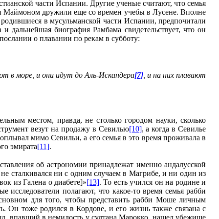
истианской части Испании. Другие ученые считают, что семья
бби Маймоном дружили еще со времен учебы в Лусене. Вполне
еи, родившиеся в мусульманской части Испании, предпочитали
а и дальнейшая биография Рамбама свидетельствует, что он
послании о плавании по рекам в субботу:
ают в море, и они идут до Аль-Искандера
[7]
, и на них плавают
ельным мес­том, правда, не столько городом науки, сколько
нструмент везут на продажу в Севилью
[10]
, а когда в Севилье
роплывал мимо Севильи, а его семья в это время проживала в
ого эмирата
[11]
.
дставления об астрономии принадлежат именно андалусской
не сталкивался ни с одним случаем в Магрибе, и ни один из
вок из Галена о диабете]»
[13]
. То есть учился он на родине и
е исследователи полагают, что какое-то время семья рабби
сновном для того, чтобы представить рабби Моше личным
. Он тоже родился в Кордове, и его жизнь также связана с
шд, впавший в немилость у султана Марокко, нашел убежище