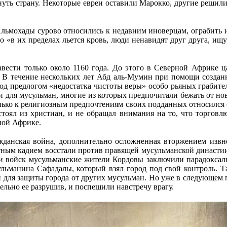
уть страну. Некоторые евреи оставили Марокко, другие решил
 Альмохады сурово относились к недавним иноверцам, ограбить
 «в их пределах льется кровь, люди ненавидят друг друга, ищ
вести только около 1160 года. До этого в Северной Африке ц
м. В течение нескольких лет Абд аль-Мумин при помощи созд
од предлогом «недостатка чистоты веры» особо рьяных грабите
 и для мусульман, многие из которых предпочитали бежать от 
енько к религиозным предпочтениям своих подданных относился
тоял из христиан, и не обращал внимания на то, что торгов
ной Африке.
жданская война, дополнительно осложненная вторжением извн
стным кадием восстали против правящей мусульманской династи
и войск мусульманские жители Кордовы заключили парадоксал
льманина Сафадалы, который взял город под свой контроль. 
н для защиты города от других мусульман. Но уже в следующем 
ельно ее разрушив, и поспешили навстречу врагу.