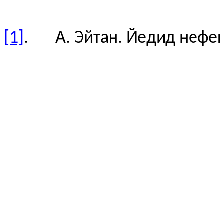
[1]
. А. Эйтан. Йедид нефеш.