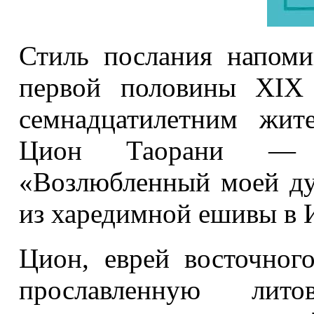
Стиль послания напоми
первой половины XIX 
семнадцатилетним жит
Цион Таорани — ге­
«Возлюбленный моей д
из харедимной ешивы в 
Цион, еврей восточног
прославленную лит