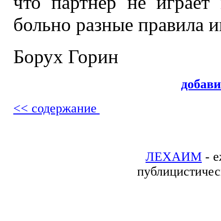
что парт­нер не играе
больно разные правила и
Борух Горин
добав
<< содержание
ЛЕХАИМ
- е
публицистичес