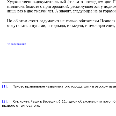
Художественно-документальный фильм о последнем дне Пом
миллиона (вместе с пригородами), раскинувшегося у подно
лишь раз в две тысячи лет. А значит, следующее не за горами.
Но об этом стоит задуматься не только обитателям Неаполя
могут стать и цунами, и торнадо, и смерчи, и землетрясения
<< содержание
[1]
. Таково правильное название этого города, хотя в русском яз
[2]
. См. комм. Раши к Берешит, 6:11, где он объясняет, что потоп б
правого от виноватого.