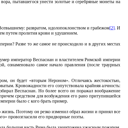
т вора, пытавшегося унести золотые и серебряные монеты на
 Всевышнему: развратом, идолопоклонством и грабежом
[2]
. И
ием путем пролития крови и удушением.
ерии? Разве то же самое не происходило и в других местах
, умер император Веспасиан и властителем Римской империи
ой, ознаменовало самое начало правления (после траурных
ором, он будет «вторым Нероном». Отличаясь жестокостью,
оватым. Кровожадности его сопутствовала крайняя алчность:
азбирал Вес­пасиан. Но более всего он поражал воображение
 причем средством для возбуждения его рано притупившейся
мперии было с кого брать пример.
ю жизнь. Поэтому он резко изменил образ жизни и принял все
ого» провозгласили его придворные поэты.
года большая часть Рима была уничтожена ужасным пожаром,