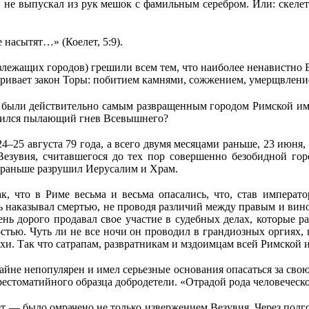
и не выпускал из рук мешок с фамильным серебром. Или: скеле
 насытят…» (Коелет, 5:9).
злежащих городов) грешили всем тем, что наиболее ненавистно
атривает закон Торы: побитием камнями, сожжением, умерщвлен
еи были действительно самым развращенным городом Римской имп
злился пылающий гнев Всевышнего?
–25 августа 79 года, а всего двумя месяцами раньше, 23 июня
Везувия, считавшегося до тех пор совершенно безобидной гор
и раньше разрушил Иерусалим и Храм.
к, что в Риме весьма и весьма опасались, что, став императ
ь наказывал смертью, не проводя различий между правым и вин
нь дорого продавал свое участие в судебных делах, которые р
тью. Чуть ли не все ночи он проводил в грандиозных оргиях,
и. Так что сатрапам, развратникам и мздоимцам всей Римской и
айне непопулярен и имел серьезные основания опасаться за сво
естоматийного образца добродетели. «Отрадой рода человеческ
лет — было омрачено не только извержением Везувия. Через пол