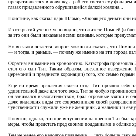
превратившегося в ловушку, а раб его светил ему фонарем 
глазах придавленного обрушившейся балкой хозяина...
Поистине, как сказал царь Шломо, «Любящего деньги они не
Из открытий ученых ясно видно, что жители Помпей (и бли
за это они были наказаны всеми казнями, которые предусм
Но все-таки остается вопрос: можно ли сказать, что Помп
— и тогда, и раньше, — почему же именно на эти города и
Обратим внимание на хронологию. Катастрофа произошла 24
стал его сын Тит. Таким образом, внезапное извержение 
церемоний и празднеств коронации) того, кто семью годам
Еще во время правления своего отца Тит проявил себя та
удивительной даже для того века, Тит за любую провинност
он занимался вымогательством, брал огромные взятки и оче
даже видавших виды его современников своей развращеннос
чувственности служили уже не женщины, а мальчики и евнух
Понятно, однако, что при вступлении на престол Тит был кр
меры, чтобы предстать пред своими подданными в облике хр
Тем не менее его недолгое правление — чуть больше двух 