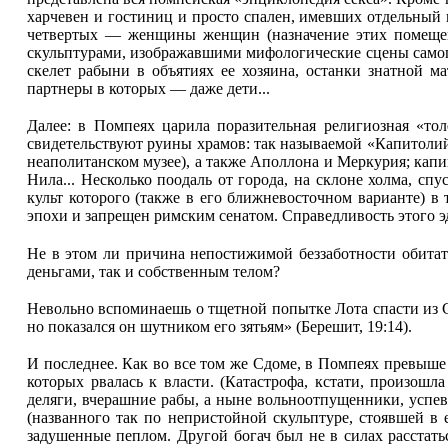
харчевен и гостиниц и просто спален, имевших отдельны
четвертых — женщины женщин (назначение этих помещен
скульптурами, изображавшими мифологические сцены самого
скелет рабыни в объятиях ее хозяина, останки знатной м
партнеры в которых — даже дети...
Далее: в Помпеях царила поразительная религиозная «то
свидетельствуют руины храмов: так называемой «Капитоли
неаполитанском музее), а также Аполлона и Меркурия; кап
Нила... Несколько поодаль от города, на склоне холма, с
культ которого (также в его ближневосточном варианте) в
эпохи и запрещен римским сенатом. Справедливость этого 
Не в этом ли причина непостижимой беззаботности обитат
деньгами, так и собственным телом?
Невольно вспоминаешь о тщетной попытке Лота спасти из С
но показался он шутником его зятьям» (Берешит, 19:14).
И последнее. Как во все том же Сдоме, в Помпеях превыше 
которых рвалась к власти. (Катастрофа, кстати, произош
деляги, вчерашние рабы, а ныне вольноотпущенники, успев
(названного так по непристойной скульптуре, стоявшей в 
задушенные пеплом. Другой богач был не в силах расстать