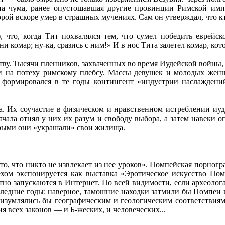
а чума, ранее опустошавшая другие провинции Римской импер
ой вскоре умер в страшных мучениях. Сам он утверждал, что кто
, что, когда Тит похвалялся тем, что сумел победить еврейс
и комар; ну-ка, сразись с ним!» И в нос Тита залетел комар, кот
ству. Тысячи пленников, захваченных во время Иудейской войны, 
ли на потеху римскому плебсу. Массы девушек и молодых жен
 формировался в те годы контингент «индустрии наслаждени
а. Их соучастие в физическом и нравственном истреблении иу
чала отнял у них их разум и свободу выбора, а затем навеки 
торыми они «украшали» свои жилища.
, что никто не извлекает из нее уроков». Помпейская порногра
пехом экспонируется как выставка «Эротическое искусство По
но запускаются в Интернет. По всей видимости, если археолог
следние годы: наверное, тамошние находки затмили бы Помпеи 
изумлялись бы географическим и геологическим соответствиям 
 всех законов — и Б-жеских, и человеческих...