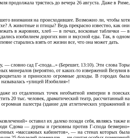
мля продолжала трястись до вечера 26 августа. Даже в Риме,
йшего внимания на происходившее. Возможно ли, чтобы хотя
ухе? А животные и птицы? Ведь прекрасно известно, как они
лежать в жаровнях, хлеб — в печах, восковые таблички — в
аждались изобилием дорогих вин и вкусной еды. Так, в одном
пеяне старались взять от жизни все, что она может дать.
, — словно сад Г-спода...» (Берешит, 13:10). Эти слова Торы
ных минералов (вероятно, от каких-то извержений Везувия в
процветало и приносило огромные доходы. В городах была
 называлась «улицей Изобилия»!
а даже из отдаленных точек необъятной империи в поисках
ть 20 тыс. человек, драматический театр, рассчитанный на
 огромная палестра (здание для атлетических упражнений и
звлечений» оставил их далеко позади себя, являясь также и
юди Сдома — дурны и греховны против Г-спода безмерно»
еменных «массажных кабинетов», — на стенах которых была
меньше 25 борделей поменьше — не считая особых помещений