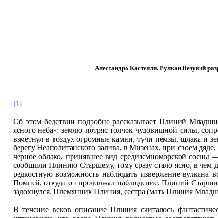
Алессандро Кастелли. Вулкан Везувий разр
[1]
Об этом бедствии подробно рассказывает Плиний Младший
ясного неба»: землю потряс толчок чудовищной силы, соп
взметнул в воздух огромные камни, тучи пемзы, шлака и з
берегу Неаполитанского залива, в Мизенах, при своем дяде
черное облако, принявшее вид средиземноморской сосны —
сообщили Плинию Старшему, тому сразу стало ясно, в чем д
редкостную возможность наблюдать извержение вулкана вб
Помпей, откуда он продолжал наблюдение. Плиний Старший, 
задохнулся. Племянник Плиния, сестра (мать Плиния Младш
В течение веков описание Плиния считалось фантастичес