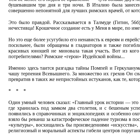
бушевавшим три дня и три ночи. В Италию была занесен
совершенно непонятной для лучших римских врачей, от котор
Это было правдой. Рассказывается в Талмуде (Гитин, 56б)
нечестивца! Крошечное создание есть у Меня в мире, по имен
Но это еще более усугубило его ненависть к евреям и еврей
посильнее, были обращены в гладиаторов и также погиб
красивых юношей не миновала такая участь. Вот из кого
потребителями? Римские «герои» Иудейской войны...
Именно здесь таится разгадка тайны Помпей и Геркуланум
чашу терпения Всевышнего. За множество их грехов Он сна
превратив в таких же непристойных истуканов, как те, ко
* * *
Один умный человек сказал: «Главный урок истории — это то
где хранилась под замком два столетия, и с бешеным ус
появились в справочниках и энциклопедиях и особенно охот
взяло бы реванш за катастрофическое падение туризма в по
«культуры», восхищались бы произведениями «искусства», 
религиозный и моральный аспекты гибели центров поругания