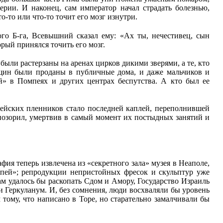
ии. И наконец, сам император начал страдать болезнью,
-то или что-то точит его мозг изнутри.
кого Б-га, Всевышний сказал ему: «Ах ты, нечестивец, сын
орый принялся точить его мозг.
были растерзаны на аренах цирков дикими зверями, а те, кто
щин были проданы в публичные дома, и даже мальчиков и
й» в Помпеях и других центрах беспутства. А кто был ее
дейских пленников стало последней каплей, переполнившей
опозорил, умертвив в самый момент их постыдных занятий и
фия теперь извлечена из «секретного зала» музея в Неаполе,
мпей»; репродукции непристойных фресок и скульптур уже
ам удалось бы раскопать Сдом и Амору, Государство Израиль
и Геркуланум. И, без сомнения, люди восхваляли бы уровень
тому, что написано в Торе, но старательно замалчивали бы