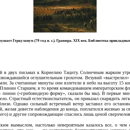
ушает Геркуланум (79 год н. э.). Гравюра. XIX век. Библиотека прикладн
 в двух письмах к Корнелию Тациту. Солнечным жарким утром
ровождавшийся оглушительным грохотом. Везувий «выстрелил»
емли. За считанные минуты они взлетели в небо на высоту 15 к
, Плинии Старшем, в то время командовавшем императорским фл
 пинии («грибовидную форму», сказали бы мы). В первые мин
ело. Страстный естествоиспытатель, он приказал снарядить легк
лизи. Однако сильный встречный ветер заставил его останов
желая довести наблюдения до конца, поплатился жизнью за свою
его) и другие сопровождающие спаслись лишь ценой сверхчелов
ким вымыслом, настолько невероятным казалось все, о чем 