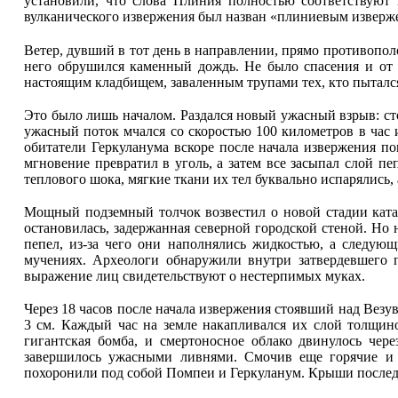
установили, что слова Плиния полностью соответствуют 
вулканического извержения был назван «плиниевым изверж
Ветер, дувший в тот день в направлении, прямо противопол
него обрушился каменный дождь. Не было спасения и от с
настоящим кладбищем, заваленным трупами тех, кто пытался
Это было лишь началом. Раздался новый ужасный взрыв: сто
ужасный поток мчался со скоростью 100 километров в час 
обитатели Геркуланума вскоре после начала извержения по
мгновение превратил в уголь, а затем все засыпал слой п
теплового шока, мягкие ткани их тел буквально испарялись, 
Мощный подземный толчок возвестил о новой стадии катас
остановилась, задержанная северной городской стеной. Но 
пепел, из-за чего они наполнялись жидкостью, а следу
мучениях. Археологи обнаружили внутри затвердевшего п
выражение лиц свидетельствуют о нестерпимых муках.
Через 18 часов после начала извержения стоявший над Вез
3 см. Каждый час на земле накапливался их слой толщино
гигантская бомба, и смертоносное облако двинулось че
завершилось ужасными ливнями. Смочив еще горячие и 
похоронили под собой Помпеи и Геркуланум. Крыши последн