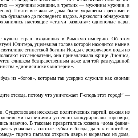
других — мужчины женщин, в третьих — мужчины мужчин, в
енах). Почти все жилые дома были украшены фресками и
ась буквально до последнего вздоха. Археологи обнаружили
охранились настоящие «статуи разврата»: однополые пары,
ные культы стран, входивших в Римскую империю. Об этом
туей Юпитера, уцелевшая голова которой находится ныне в
 святилище египетской богини Исиды с резервуаром воды из
 полагают исследователи, она принадлежала жрице Диониса,
сочтен слишком безнравственным даже для той разнузданной
аинства «дионисийских мистерий».
будь из «богов», которым так усердно служили как своими
ите отсюда, потому что уничтожает Г-сподь этот город!” —
ми. Существовали несколько политических партий, каждая из
 горделивыми патрициями успешно конкурировали торговцы,
ись навечно. В таковые превратились хозяева «дома фавна»
раясь упаковать золотые кубки и блюда, да так и погибли,
омеда» тщетно пытался открыть дверь и вырваться из дома,