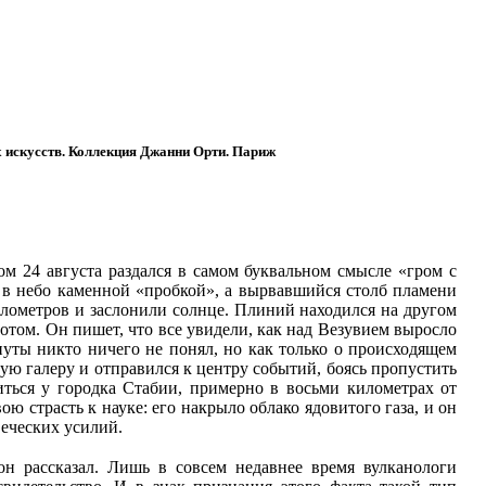
ых искусств. Коллекция Джанни Орти. Париж
 24 августа раздался в самом буквальном смысле «гром с
 в небо каменной «пробкой», а вырвавшийся столб пламени
илометров и заслонили солнце. Плиний находился на другом
отом. Он пишет, что все увидели, как над Везувием выросло
уты никто ничего не понял, но как только о происходящем
ую галеру и отправился к центру событий, боясь пропустить
иться у городка Стабии, примерно в восьми километрах от
 страсть к науке: его накрыло облако ядовитого газа, и он
еческих усилий.
он рассказал. Лишь в совсем недавнее время вулканологи