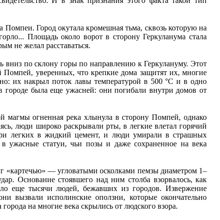
видетельство. И в знак признания этого факта такой тип
а Помпеи. Город окутала кромешная тьма, сквозь которую на
орло... Площадь около ворот в сторону Геркуланума стала
ым не желал расставаться.
сь вниз по склону горы по направлению к Геркулануму. Этот
й Помпей, уверенных, что крепкие дома защитят их, многие
сно: их накрыл поток лавы температурой в 500 °С и в одно
 в городе была еще ужасней: они погибали внутри домов от
ой магмы огненная река хлынула в сторону Помпей, однако
аясь, люди широко раскрывали рты, в легкие влетал горячий
три легких в жидкий цемент, и люди умирали в страшных
 в ужасные статуи, чьи позы и даже сохраненное на века
руг «картечью» — угловатыми осколками пемзы диаметром 1–
дар. Основание стоявшего над ним столба взорвалось, как
ило еще тысячи людей, бежавших из городов. Извержение
ни вызвали исполинские оползни, которые окончательно
орода на многие века скрылись от людского взора.