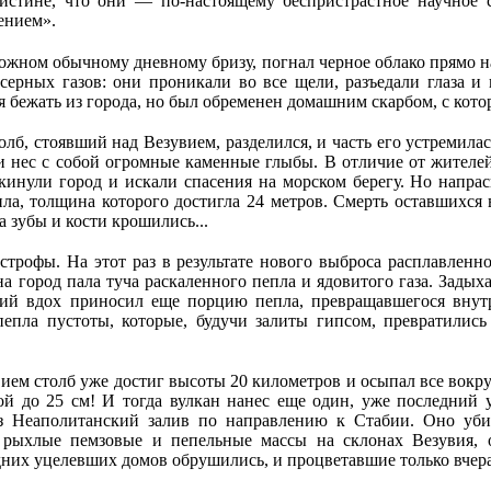
истине, что они — по-настоящему беспристрастное научное с
ением».
ожном обычному дневному бризу, погнал черное облако прямо н
ерных газов: они проникали во все щели, разъедали глаза и г
 бежать из города, но был обременен домашним скарбом, с котор
лб, стоявший над Везувием, разделился, и часть его устремила
и нес с собой огромные каменные глыбы. В отличие от жителе
кинули город и искали спасения на морском берегу. Но напра
епла, толщина которого достигла 24 метров. Смерть оставшихся
а зубы и кости крошились...
трофы. На этот раз в результате нового выброса расплавленн
на город пала туча раскаленного пепла и ядовитого газа. Задых
ющий вдох приносил еще порцию пепла, превращавшегося вну
епла пустоты, которые, будучи залиты гипсом, превратились
увием столб уже достиг высоты 20 километров и осыпал все вок
й до 25 см! И тогда вулкан нанес еще один, уже последний у
рез Неаполитанский залив по направлению к Стабии. Оно уб
рыхлые пемзовые и пепельные массы на склонах Везувия, о
их уцелевших домов обрушились, и процветавшие только вчера г