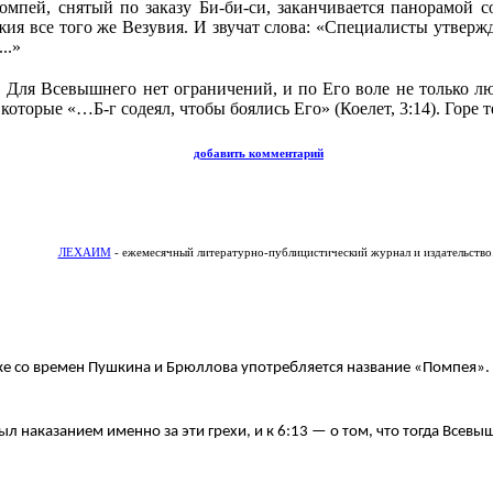
пей, снятый по заказу Би-би-си, заканчивается панорамой с
жия все того же Везувия. И звучат слова: «Специалисты утверж
..»
. Для Всевышнего нет ограничений, и по Его воле не только л
, которые «…Б-г содеял, чтобы боялись Его» (Коелет, 3:14). Горе
добавить комментарий
ЛЕХАИМ
- ежемесячный литературно-публицистический журнал и издательство
ыке со времен Пушкина и Брюллова употребляется название «Помпея».
ыл наказанием именно за эти грехи, и к 6:13 — о том, что тогда Всев