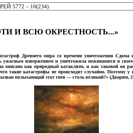
Й 5772 – 10(234)
ЭТИ И ВСЮ ОКРЕСТНОСТЬ...»
атастроф Древнего мира со времени уничтожения Сдома 
сь ужасным извержением и уничтожила нежившиеся в своем
чала описано как природный катаклизм, и как таковой он р
 что такие катастрофы не происходят случайно. Поэтому у 
 вызван полыхающий этот гнев — столь великий?» (Дварим, 2