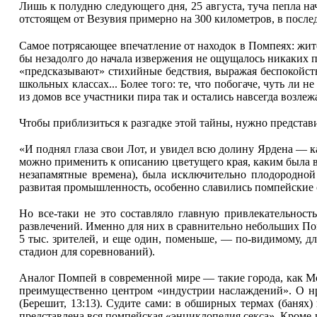
Лишь к полудню следующего дня, 25 августа, туча пепла нач
отстоящем от Везувия примерно на 300 километров, в после
Самое потрясающее впечатление от находок в Помпеях: жит
бы незадолго до начала извержения не ощущалось никаких п
«предсказывают» стихийные бедствия, выражая беспокойств
школьных классах... Более того: те, что побогаче, чуть ли
из домов все участники пира так и остались навсегда возлежа
Чтобы приблизиться к разгадке этой тайны, нужно представ
«И поднял глаза свои Лот, и увидел всю долину Ярдена — как
можно применить к описанию цветущего края, каким была вс
незапамятные времена), была исключительно плодородной
развитая промышленность, особенно славились помпейские 
Но все-таки не это составляло главную привлекательност
развлечений. Именно для них в сравнительно небольших По
5 тыс. зрителей, и еще один, поменьше, — по-видимому, д
стадион для соревнований).
Аналог Помпей в современной мире — такие города, как Мон
преимущественно центром «индустрии наслаждений». О н
(Берешит, 13:13). Судите сами: в обширных термах (баня
представлена вся помпейская «энциклопедия секса». Кроме