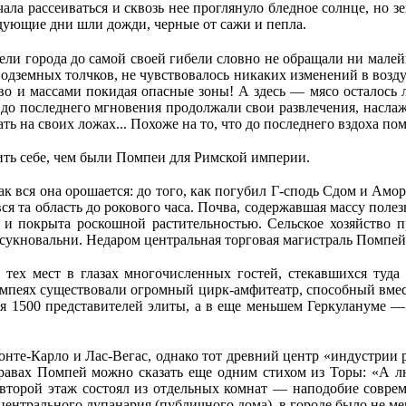
ала рассеиваться и сквозь нее проглянуло бледное солнце, но зе
дующие дни шли дожди, черные от сажи и пепла.
ели города до самой своей гибели словно не обращали ни мале
одземных толчков, не чувствовалось никаких изменений в возд
о и массами покидая опасные зоны! А здесь — мясо осталось 
 не до последнего мгновения продолжали свои развлечения, насл
ть на своих ложах... Похоже на то, что до последнего вздоха пом
ить себе, чем были Помпеи для Римской империи.
 вся она орошается: до того, как погубил Г-сподь Сдом и Амору
я та область до рокового часа. Почва, содержавшая массу полез
 и покрыта рос­кошной растительностью. Сельское хозяйство 
сукновальни. Недаром центральная торговая магистраль Помпей
ь тех мест в глазах многочисленных гостей, стекавшихся туд
мпеях существовали огромный цирк-амфитеатр, способный вмести
ля 1500 представителей элиты, а в еще меньшем Геркулануме —
те-Карло и Лас-Вегас, однако тот древний центр «индустрии ра
равах Помпей можно сказать еще одним стихом из Торы: «А л
х) второй этаж состоял из отдельных комнат — наподобие совр
 центрального лупанария (публичного дома), в городе было не 