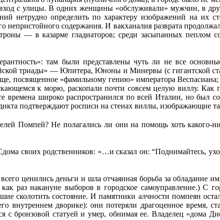
й вход с улицы. В одних женщины «обслуживали» мужчин, в 
ий нетрудно определить по характеру изображений на их ст
 непристойного содержания. И вакханалия разврата продолжал
атроны — в казарме гладиаторов; среди засыпанных пеплом с
лерантность»: там были представлены чуть ли не все основ
йской триады» — Юпитера, Юноны и Минервы (с гигантской ста
ище, посвященное «фамильному гению» императора Веспасиана;
пускающемся к морю, раскопали почти совсем целую виллу. Как
 те времена широко распространился по всей Италии, но был 
эдикта подтверждают росписи на стенах виллы, изображающие т
елей Помпей? Не полагались ли они на помощь хоть какого-ни
дома своих родственников: «…и сказал он: “Поднимайтесь, уход
всего ценились деньги и шла отчаянная борьба за обладание и
ла как раз накануне выборов в городское самоуправление.) С
шие сколотить состояние. И памятники алчности помпеян остал
его внутреннем дворике): они потеряли драгоценное время, ста
ся с бронзовой статуей и умер, обнимая ее. Владелец «дома Ди