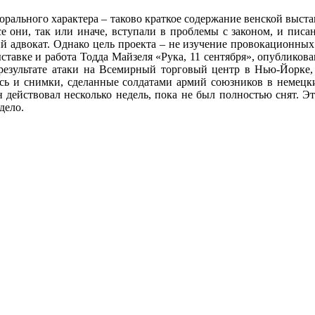
морального характера – таково краткое содержание венской выст
е они, так или иначе, вступали в проблемы с законом, и пис
 адвокат. Однако цель проекта – не изучение провокационных 
ставке и работа Тодда Майзеля «Рука, 11 сентября», опубликова
 результате атаки на Всемирный торговый центр в Нью-Йорке,
есь и снимки, сделанные солдатами армий союзников в немецки
 действовал несколько недель, пока не был полностью снят. Э
дело.