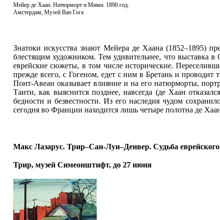
Мейер де Хаан. Натюрморт и Мими. 1890 год.
Амстердам, Музей Ван Гога
Знатоки искусства знают Мейера де Хаана (1852–1895) пр
блестящим художником. Тем удивительнее, что выставка в О
еврейские сюжеты, в том числе исторические. Переселившис
прежде всего, с Гогеном, едет с ним в Бретань и проводи
Понт-Авеан оказывает влияние и на его натюрморты, портре
Таити, как выяснится позднее, навсегда (де Хаан отказалс
бедности и безвестности. Из его наследия чудом сохранило
сегодня во Франции находится лишь четыре полотна де Хаан
Макс Лазарус. Трир–Сан-Луи–Денвер. Судьба еврейского
Трир, музей Симеонштифт, до 27 июня