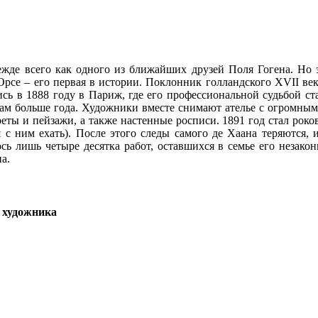
ежде всего как одного из ближайших друзей Поля Гогена. Но 
рсе – его первая в истории. Поклонник голландского XVII век
ь в 1888 году в Париж, где его профессиональной судьбой ста
т там больше года. Художники вместе снимают ателье с огромн
ты и пейзажи, а также настенные росписи. 1891 год стал роков
я с ним ехать). После этого следы самого де Хаана теряются,
сь лишь четыре десятка работ, оставшихся в семье его незако
а.
 художника