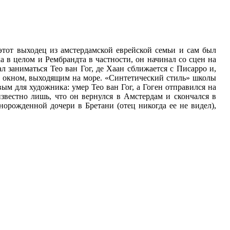
этот выходец из амстердамской еврейской семьи и сам был
а в целом и Рембрандта в частности, он начинал со сцен на
л заниматься Тео ван Гог, де Хаан сближается с Писарро и,
ым окном, выходящим на море. «Синтетический стиль» школы
ым для художника: умер Тео ван Гог, а Гоген отправился на
 известно лишь, что он вернулся в Амстердам и скончался в
ннорожденной дочери в Бретани (отец никогда ее не видел),