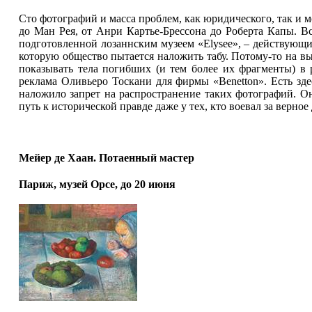
Сто фотографий и масса проблем, как юридического, так и 
до Ман Рея, от Анри Картье-Брессона до Роберта Капы. Вс
подготовленной лозаннским музеем «Elysee», – действующий
которую общество пытается наложить табу. Потому-то на вы
показывать тела погибших (и тем более их фрагменты) в
реклама Оливьеро Тоскани для фирмы «Benetton». Есть зд
наложило запрет на распространение таких фотографий. Он
путь к исторической правде даже у тех, кто воевал за верное 
Мейер де Хаан. Потаенный мастер
Париж, музей Орсе, до 20 июня