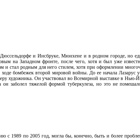
 Дюссельдорфе и Инсбруке, Мюнхене и в родном городе, но ед
вым на Западном фронте, после чего, хотя и был уже извест
зм и стал родным для него стилем, хотя при оформлении многоч
 ходе бомбежек второй мировой войны. До ее начала Лазарус у
ьеру художника. Он участвовал во Всемирной выставке в Нью-Й
да он заболел тяжелой формой туберкулеза, но это не помеша
ию с 1989 по 2005 год, могла бы, конечно, быть и более пробле