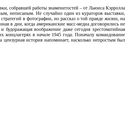
авки, собравшей работы знаменитостей – от Льюиса Кэрролла
аным, неписаным. Не случайно один из кураторов выставки,
стратегий в фотографии, но рассказ о той правде жизни, на
нная в дни, когда американские масс-медиа договорились не
 и будоражащая воображение даже сегодня хрестоматийная
х концлагерях в начале 1945 года. Поначалу командование
та цензурная история напоминает, насколько непростым был