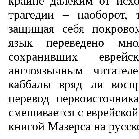
крайне далеким от исх
трагедии – наоборот, 
защищая себя покрово
язык переведено множ
сохранивших еврей
англоязычным читател
каббалы вряд ли восп
перевод первоисточника
смешивается с еврейской
книгой Мазерса на русск