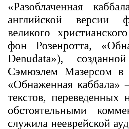
«Разоблаченная кабба
английской версии ф
великого христианског
фон Розенротта, «Обн
Denudata»), созданно
Сэмюэлем Мазерсом в 
«Обнаженная каббала» –
текстов, переведенных
обстоятельными комм
служила нееврейской ау