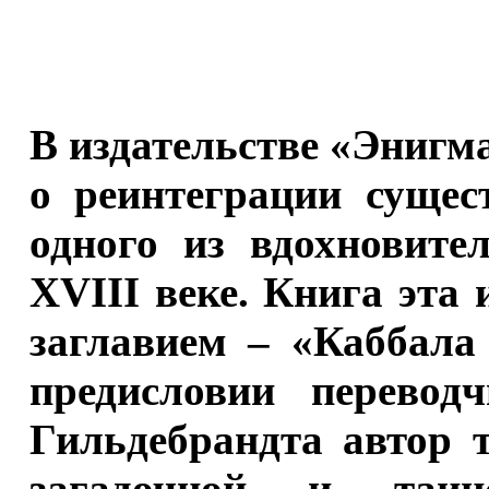
В издательстве «Энигм
о реинтеграции сущес
одного из вдохновите
XVIII веке. Книга эта
заглавием – «Каббала
предисловии перевод
Гильдебрандта автор 
загадочной и таин