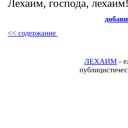
Лехаим, господа, лехаим
добав
<< содержание
ЛЕХАИМ
- е
публицистичес