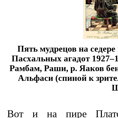
Пять мудрецов на седере
Пасхальных агадот 1927–1
Рамбам, Раши, р. Яаков бе
Альфаси (спиной к зрит
Ш
Вот и на пире Плато