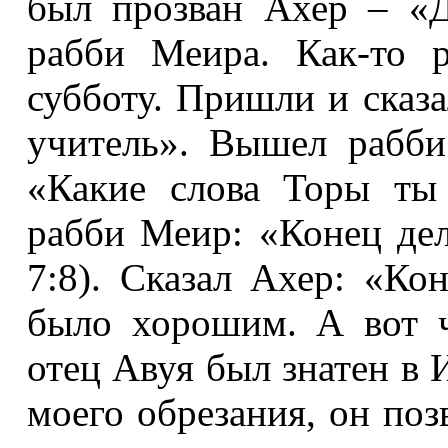
был прозван Ахер – «
рабби Меира. Как-то 
субботу. Пришли и сказ
учитель». Вышел рабби
«Какие слова Торы ты 
рабби Меир: «Конец дела
7:8). Сказал Ахер: «Ко
было хорошим. А вот 
отец Авуя был знатен в 
моего обрезания, он поз