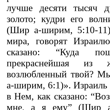
лучше десяти тысяч д
золото; кудри его вол
(Шир а-ширим, 5:10-11
мира, говорят Израил
сказано: “Куда по
прекраснейшая из 
возлюбленный твой? М
а-ширим, 6:1)». Израиль
в Нем, как сказано: “В
мне, а я ему” (Шир а