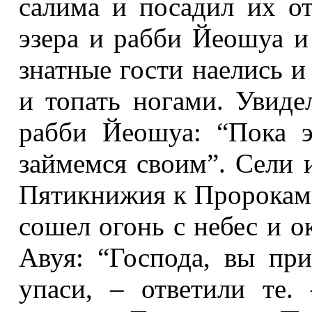
салима и посадил их от
эзера и рабби Йео­шуа и
знатные гости наелись и
и топать ногами. Увиде
рабби Йеошуа: “Пока 
займемся своим”. Сели 
Пяти­книжия к Пророкам
сошел огонь с небес и 
Авуя: “Господа, вы пр
упаси, – ответили те