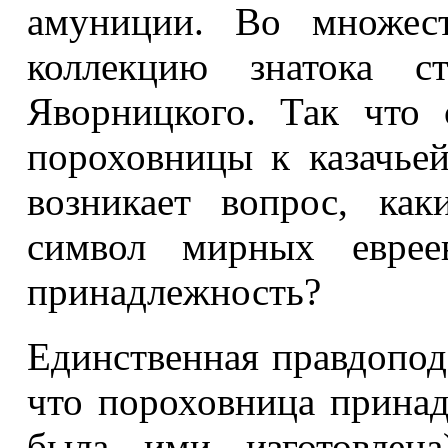
амуниции. Во множест
коллекцию знатока с
Яворницкого. Так что
пороховницы к казачье
возникает вопрос, ка
символ мирных евре
принадлежность?
Единственная правдоподо
что пороховница принад
была ими изготовлен