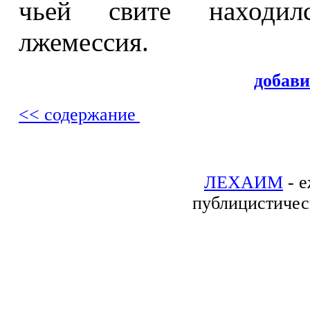
чьей свите находил
лжемессия.
добав
<< содержание
ЛЕХАИМ
- е
публицистичес