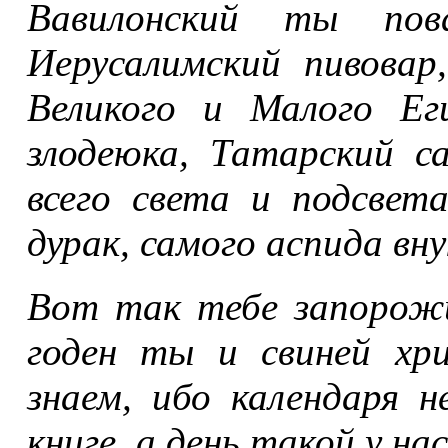
Вавилонский ты пова
Иерусалимский пивовар,
Великого и Малого Ег
злодеюка, Татарский с
всего света и подсвет
дурак, самого аспида вну
Вот так тебе запорож
годен ты и свиней хр
знаем, ибо календаря н
книге, а день такой у нас