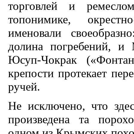
торговлей и ремеслом
топонимике, окрестн
именовали своеобразн
долина погребений, и 
Юсуп-Чокрак («Фонта
крепости протекает пе
ручей.
Не исключено, что зде
произведена та порох
одном из Крымских похо