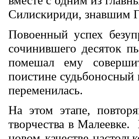
вместе с одним из главн
Силискириди, знавшим Г
Повоенный успех безупр
сочинившего десяток пь
помешал ему совершит
поистине судьбоносный 
переменилась.
На этом этапе, повтор
творчества в Малеевке. 
новом качестве настольк