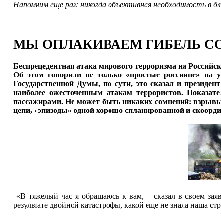
Напомним еще раз: никогда объективная необходимость в бли
МЫ ОПЛАКИВАЕМ ГИБЕЛЬ С
Беспрецедентная атака мирового терроризма на Российск
Об этом говорили не только «простые россияне» на 
Государственной Думы, по сути, это сказал и президе
наиболее ожесточенным атакам террористов. Показат
пассажирами. Не может быть никаких сомнений: взрывы в
цепи, «эпизоды» одной хорошо спланированной и скоорд
«В тяжелый час я обращаюсь к вам, – сказал в своем зая
результате двойной катастрофы, какой еще не знала наша ст