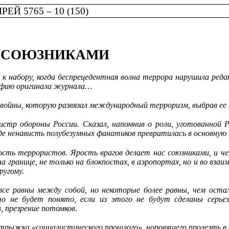
Й 5765 – 10 (150)
С СОЮЗНИКАМИ
 набору, когда беспрецедентная волна террора нарушила реда
рафию оригинала журнала…
 войны, которую развязал международный терроризм, выбрав ее 
стр обороны России. Сказал, напомнив о роли, уготованной Р
де ненависть полубезумных фанатиков превратилась в основную 
ость террористов. Ярость врагов делает нас союзниками, и ч
а границе, не только на блокпостах, в аэропортах, но и во вз
ругому.
все равны между собой, но некоторые более равны, чем ост
 это не будет понято, если из этого не будут сделаны сер
, презрение потомков.
 отрыжка «социалистического прошлого», норовящего пролезть в