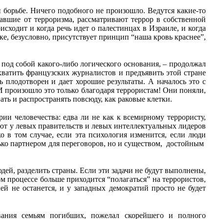
й борьбе. Ничего подобного не произошло. Ведутся какие-то
авшие от терроризма, рассматривают террор в собственной
исходит и когда речь идет о палестинцах в Израиле, и когда
ке, безусловно, присутствует принцип “наша кровь краснее”,
 под собой какого-либо логического основания, – продолжал
хватить французских журналистов и предъявить этой стране
плодотворен и дает хорошие результаты. А началось это с
 И произошло это только благодаря террористам! Они поняли,
ать и распространять повсюду, как раковые клетки.
ии человечества: едва ли не как к всемирному террористу,
ают у левых правительств и левых интеллектуальных лидеров
 в том случае, если эта психология изменится, если люди
лько партнером для переговоров, но и существом, достойным
юдей, разделить страны. Если эти задачи не будут выполнены,
ом процессе больше приходится “полагаться” на террористов,
ей не останется, и у западных демократий просто не будет
ования семьям погибших, пожелал скорейшего и полного