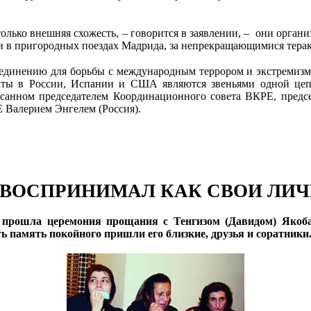
олько внешняя схожесть, – говорится в заявлении, – они орган
ами в пригородных поездах Мадрида, за непрекращающимися терак
ъединению для борьбы с международным террором и экстремиз
ракты в России, Испании и США являются звеньями одной це
писанном председателем Координационного совета ВКРЕ, пре
 Валерием Энгелем (Россия).
ВОСПРИНИМАЛ КАК СВОИ ЛИ
 прошла церемония прощания с Тенгизом (Давидом) Якобаш
 память покойного пришли его близкие, друзья и соратники