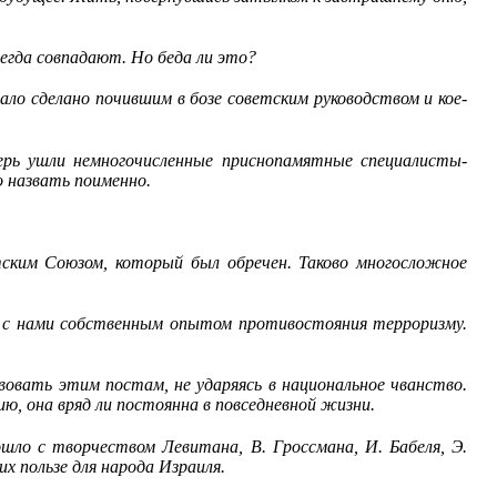
егда совпадают. Но беда ли это?
ало сделано почившим в бозе советским руководством и кое-
рь ушли немногочисленные приснопамятные специалисты-
 назвать поименно.
ским Союзом, который был обречен. Таково многосложное
я с нами собственным опытом противостояния терроризму.
вовать этим постам, не ударяясь в национальное чванство.
ю, она вряд ли постоянна в повседневной жизни.
шло с творчеством Левитана, В. Гроссмана, И. Бабеля, Э.
х пользе для народа Израиля.