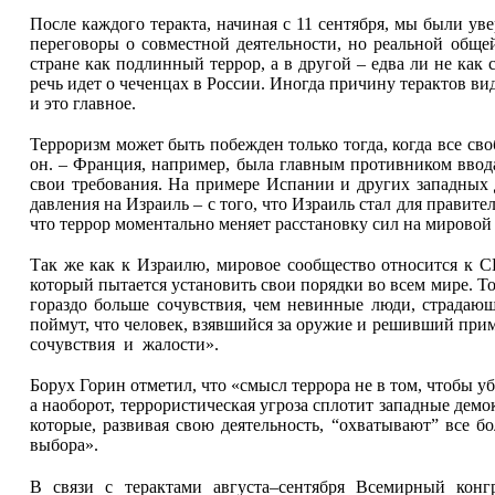
После каждого теракта, начиная с 11 сентября, мы были ув
переговоры о совместной деятельности, но реальной обще
стране как подлинный террор, а в другой – едва ли не как 
речь идет о чеченцах в России. Иногда причину терактов ви
и это главное.
Терроризм может быть побежден только тогда, когда все св
он. – Франция, например, была главным противником ввода
свои требования. На примере Испании и других западных 
давления на Израиль – с того, что Израиль стал для правит
что террор моментально меняет расстановку сил на мировой а
Так же как к Израилю, мировое сообщество относится к СШ
который пытается установить свои порядки во всем мире. Т
гораздо больше сочувствия, чем невинные люди, страдающ
поймут, что человек, взявшийся за оружие и решивший прим
сочувствия и жалости».
Борух Горин отметил, что «смысл террора не в том, чтобы уб
а наоборот, террористическая угроза сплотит западные демо
которые, развивая свою деятельность, “охватывают” все б
выбора».
В связи с терактами августа–сентября Всемирный конг