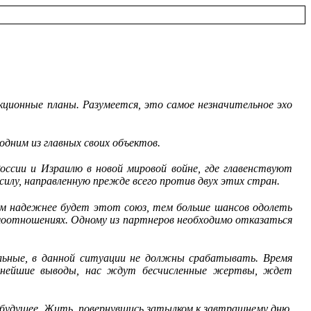
кционные планы. Разумеется, это самое незначительное эхо
одним из главных своих объектов.
оссии и Израилю в новой мировой войне, где главенствуют
силу, направленную прежде всего против двух этих стран.
ем надежнее будет этот союз, тем больше шансов одолеть
аимоотношениях. Одному из партнеров необходимо отказаться
альные, в данной ситуации не должны срабатывать. Время
ьезнейшие выводы, нас ждут бесчисленные жертвы, ждет
 будущее. Жить, повернувшись затылком к завтрашнему дню,