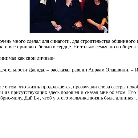
 очень много сделал для синагоги, для строительства общинного
к, и все пришли с болью в сердце. Не только семья, но и обществ
ринимал как свои личные».
ятельности Давида, – рассказал раввин Авраам Элашвили. – Ис
ие о том, что жизнь продолжается, прозвучали слова сестры по
 из присутствующих здесь подошел и сказал мне об этом. Его п
брис-милу. Дай Б-г, чтоб у этого мальчика жизнь была длинная».