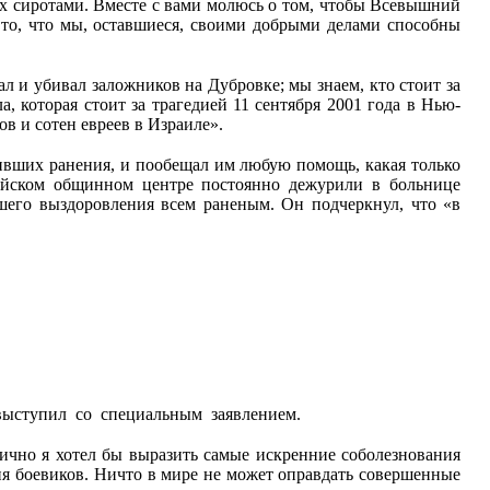
х сиротами. Вместе с вами молюсь о том, чтобы Всевышний
 то, что мы, оставшиеся, своими добрыми делами способны
 и убивал заложников на Дубровке; мы знаем, кто стоит за
, которая стоит за трагедией 11 сентября 2001 года в Нью-
в и сотен евреев в Израиле».
чивших ранения, и пообещал им любую помощь, какая только
ейском общинном центре постоянно дежурили в больнице
шего выздоровления всем раненым. Он подчеркнул, что «в
 выступил со специальным заявлением.
лично я хотел бы выразить самые искренние соболезнования
ия боевиков. Ничто в мире не может оправдать совершенные