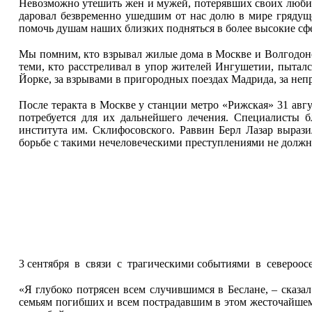
Невозможно утешить жен и мужей, потерявших своих любим
даровал безвременно ушедшим от нас долю в мире грядуще
помочь душам наших близких подняться в более высокие сф
Мы помним, кто взрывал жилые дома в Москве и Волгодонск
теми, кто расстреливал в упор жителей Ингушетии, пытался
Йорке, за взрывами в пригородных поездах Мадрида, за неп
После теракта в Москве у станции метро «Рижская» 31 авг
потребуется для их дальнейшего лечения. Специалисты
института им. Склифосовского. Раввин Берл Лазар выраз
борьбе с такими нечеловеческими преступлениями не должн
3 сентября в связи с трагическими событиями в североо
«Я глубоко потрясен всем случившимся в Беслане, – сказа
семьям погибших и всем пострадавшим в этом жесточайшем 