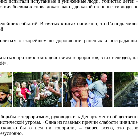
 них испытали испуганные и униженные люди. Убийство детей – 
твия боевиков снова доказывают, до какой степени эти люди по
елейших событий. В святых книгах написано, что Г-сподь милос
ей.
молиться о скорейшем выздоровлении раненых и пострадавши
таться противостоять действиям террористов, этих нелюдей, дл
ей».
е борьбы с терроризмом, руководитель Департамента обществен
стической угрозы. «Одна из главных причин слабости цивилизо
, сколько бы о нем ни говорили, – скорее всего, это раз
безусловно.