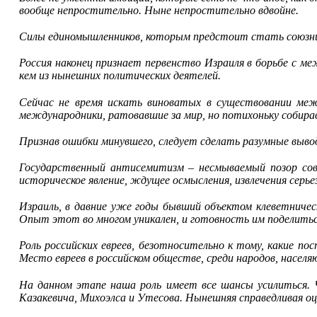
вообще непростительно. Ныне непростительно вдвойне.
Силы единомышленников, которым предстоит стать союзника
Россия наконец признает первенство Израиля в борьбе с ме
кем из нынешних политических деятелей.
Сейчас не время искать виноватых в существовании ме
международники, ратовавшие за мир, но потихоньку собира
Признав ошибки минувшего, следует сделать разумные вывод
Государственный антисемитизм – несмываемый позор сов
историческое явление, ждущее осмысления, извлечения серьез
Израиль, в давние уже годы бывший объектом клеветниче
Опыт этот во многом уникален, и готовность им поделитьс
Роль российских евреев, безотносительно к тому, какие п
Место евреев в российском обществе, среди народов, насел
На данном этапе наша роль имеет все шансы усилиться. Ч
Казакевича, Михоэлса и Утесова. Нынешняя справедливая оц