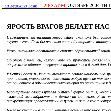
ЛЕХАИМ
ОКТЯБРЬ 2004 ТИШРЕ
[
<<Содержание
] [
Архив
]
ЯРОСТЬ ВРАГОВ ДЕЛАЕТ НА
Первоначальный вариант этого «Дневника» уже был готов к
случившегося. Если бы речь шла лишь об отправке в типог
Резко изменилась обстановка в стране, вдруг ставшей зоной
Об этом с большей, нежели обычно, прямотой сказал мини
одержимые одиночки, верящие в тротил, как в б-жий дар. Г
Именно Россия и Израиль вызывают сейчас наибольшую яр
противника, умеющего использовать любую щель не только н
от вошедшего в обыкновение высокомерия по отношению к д
Бессмертные слова Оруэлла о такой форме бытия, когда 
словесной эквилибристики и демагогии миновало. Если
дискредитация провозглашенных целей. Ждет, в конце концов
Более не уместны амбиции, которые есть не что иное, как