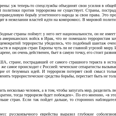
ерены: уж теперь-то спецслужбы объединят свои усилия в обще
й политики против терроризма не существует. Страны, пострад
справедливую борьбу угнетенного народа за свои права. Это про
дят в нежелании властей идти на компромисс. В мировой полити
ободные страны поймут: у него нет национальности, он не имеет
 американских войск в Ирак, что не помешало террористам за
демократий террористы убедились, что подобный шантаж очень 
ельств и народов стран Европы чуть ли не главной угрозой миру.
рене, он очень действенен, бьет в самую точку, его стоит развив
А, стране, пострадавшей от самого страшного теракта в истор
о же самое происходит с Россией: чеченские сепаратисты вызыв
ие от безумных идей. И терроризм потеряет свой смысл только
енять террористические средства борьбы, перестает быть не то
ить несколько человек, а в том, чтобы запугать мир, разделить л
кратии, тогда терроризм будет побежден». По его мнению, «в эт
ольше стран. Если так пойдет дальше, то сторонних наблюдател
ресс русскоязычного еврейства выразил глубокие соболезн