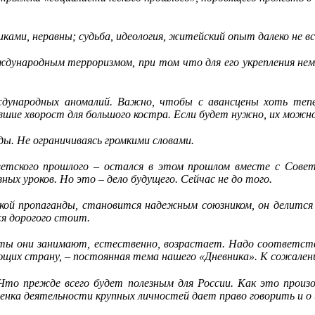
ми, неравны; судьба, идеология, житейский опыт далеко не вс
ждународным терроризмом, при том что для его укрепления нем
ждународных аномалий. Важно, чтобы с авансцены хоть тепе
вшие хворост для большого костра. Если будет нужно, их можно
ы. Не ограничиваясь громкими словами.
етского прошлого – остался в этом прошлом вместе с Совет
ных уроков. Но это – дело будущего. Сейчас не до того.
ской пропаганды, становится надежным союзником, он делитс
я дорогого стоит.
осты они занимают, естественно, возрастает. Надо соответст
яющих страну, – постоянная тема нашего «Дневника». К сожалени
то прежде всего будет полезным для России. Как это произо
енка деятельности крупных личностей дает право говорить и о и