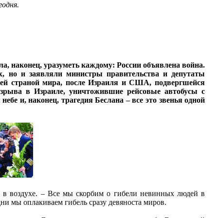
годня.
а, наконец, уразуметь каждому: России объявлена война.
х, но и заявляли министры правительства и депутаты
тьей страной мира, после Израиля и США, подвергшейся
взрыва в Израиле, уничтожившие рейсовые автобусы с
бе и, наконец, трагедия Беслана – все это звенья одной
и в воздухе. – Все мы скорбим о гибели невинных людей в
дни мы оплакиваем гибель сразу девяноста миров.