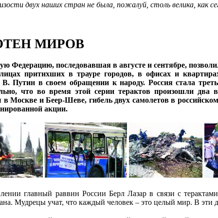
зости двух наших стран не была, пожалуй, столь велика, как се
ОТЕН МИРОВ
ую Федерацию, последовавшая в августе и сентябре, позволил
улицах притихших в трауре городов, в офисах и квартира
нт В. Путин в своем обращении к народу. Россия стала тре
ельно, что во время этой серии терактов произошли два 
 Москве и Беер-Шеве, гибель двух самолетов в российском не
инированной акции.
влении главный раввин России Берл Лазар в связи с терактам
рана. Мудрецы учат, что каждый человек – это целый мир. В эти 