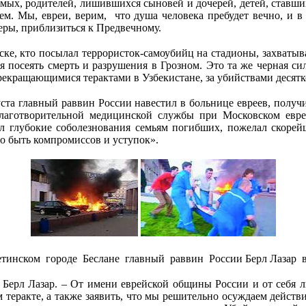
ых, родителей, лишившихся сыновей и дочерей, детей, ставши
м. Мы, евреи, верим, что душа человека пребудет вечно, и в
еры, приблизиться к Предвечному.
е, кто посылал террористок-самоубийц на стадионы, захватывал
 посеять смерть и разрушения в Грозном. Это та же черная сила
рекращающимися терактами в Узбекистане, за убийствами десятко
уста главный раввин России навестил в больнице евреев, полу
 благотворительной медицинской службы при Московском евр
ил глубокие соболезнования семьям погибших, пожелал скорей
о быть компромиссов и уступок».
сетинском городе Беслане главный раввин России Берл Лазар
л Берл Лазар. – От имени еврейской общины России и от себя 
теракте, а также заявить, что мы решительно осуждаем действ