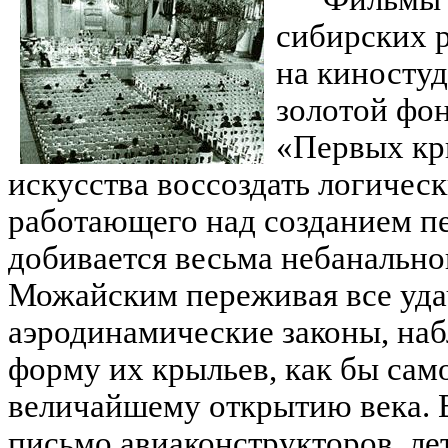
сибирских р
на киносту
золотой фон
«Первых кр
искусства воссоздать логичес
работающего над созданием пе
добивается весьма небанальног
Можайским переживая все удач
аэродинамические законы, наб
форму их крыльев, как бы сам
величайшему открытию века. 
письмо авиаконструкторов, ле