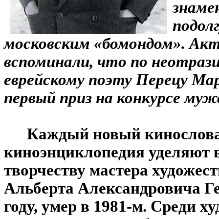
знаме
подол
московским «бомондом». Акт
вспоминали, что по неотраз
еврейскому поэту Перецу Мар
первый приз на конкурсе му
Каждый новый кинослова
киноэнциклопедия уделяют в
творчеству мастера художест
Альберта Александровича Ге
году, умер в 1981-м. Среди 