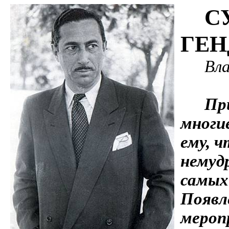
С
ГЕ
Вл
Пр
многи
ему, ч
немудр
самых
Появл
мероп