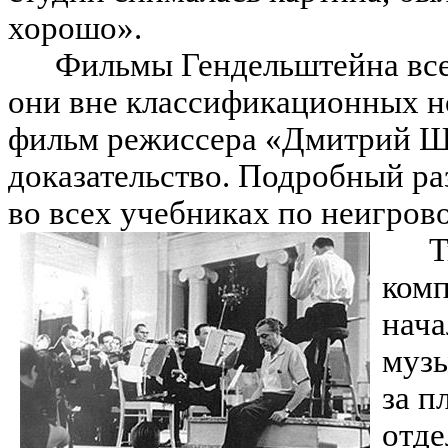
хорошо».
Фильмы Гендельштейна все
они вне классификационных н
фильм режиссера «Дмитрий Ш
доказательство. Подробный ра
во всех учебниках по неигров
Т
комп
нача
музы
за п
отде