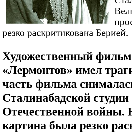
Ста
Вел
про
резко раскритикована Берией.
Художественный фильм
«Лермонтов» имел траг
часть фильма снималась
Сталинабадской студии
Отечественной войны. 
картина была резко рас