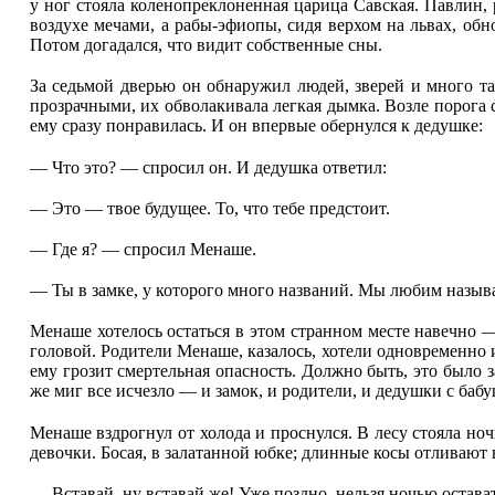
у ног стояла коленопреклоненная царица Савская. Павлин,
воздухе мечами, а рабы-эфиопы, сидя верхом на львах, обн
Потом догадался, что видит собственные сны.
За седьмой дверью он обнаружил людей, зверей и много та
прозрачными, их обволакивала легкая дымка. Возле порога 
ему сразу понравилась. И он впервые обернулся к дедушке:
— Что это? — спросил он. И дедушка ответил:
— Это — твое будущее. То, что тебе предстоит.
— Где я? — спросил Менаше.
— Ты в замке, у которого много названий. Мы любим называть
Менаше хотелось остаться в этом странном месте навечно —
головой. Родители Менаше, казалось, хотели одновременно и
ему грозит смертельная опасность. Должно быть, это было 
же миг все исчезло — и замок, и родители, и дедушки с бабу
Менаше вздрогнул от холода и проснулся. В лесу стояла но
девочки. Босая, в залатанной юбке; длинные косы отливают 
— Вставай, ну вставай же! Уже поздно, нельзя ночью остават