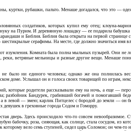
ы, куртки, рубашки, пальто. Менаше догадался, что это — одеж
оловянных солдатиков, которых купил ему отец; клоуна-мари
нуку на Пурим. И деревянную лошадку — ее подарила бабушка Ш
 карандаши и Библия. Библия была открыта на первой странице
 шестикрылые серафимы. На месте, где должно значиться имя вла
от изумления. Комната была полна мыльных пузырей. Они не лоп
, реки, ветряные мельницы и разные другие вещи. Менаше поня
е не было ни единого человека; однако же она полнилась в
льском доме. Услышал он и голоса своих товарищей по играм, нек
орий, которые родители рассказывали ему на ночь, а еще — пе
на; разбойник Бандурек, грабивший богачей и помогавший бед
ха, а в левой — змею; карлик Питцелес с бородой до земли — он
х девушек в греховные города Содом и Гоморру.
естая дверь. Здесь происходило что-то совсем невообразимое. 
лубую бабочку, роза, сияющая, как солнце, стала сосудом, из ко
 которому вело семь ступеней, сидел царь Соломон; он чем-то н