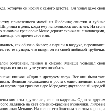
да, которую он носил с самого детства. Он узнал даже свои
онетку, привезенного мамой из Люблина; свистки и губные
принца в день, когда ему исполнилось шесть лет. На столе
 со знакомой гравюрой: Моше держит скрижали с заповедями,
дельца, он прочел свое имя.
ались, как обычно бывает, а парили в воздухе, переливаясь
л: это те пузыри, что выдул он из своей любимой трубочки.
еселой болтовней, пением и смехом. Менаше услышал свой
оторых из них он уже успел позабыть.
рсонажи книжки «Один в дремучем лесу». Все они были там:
някам; Великан неслыханного роста с единственным глазом
 был шутом при грозном царе Меродахе; двухголовый чародей
Стены комнаты кружились, словно карусель. Одно за другим
торого являлись на свет огненно-красные кузнечики, лиловые
апоминал Менаше. На голове его блистала золотом корона, а