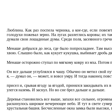
Люблина. Как раз поспела черника, а кое-где, если пове
голодухи пожевал зерно. На лугах разлеглись коровы; их та
думали свои лошадиные думы. Среди поля, засеянного гречи
Менаше добрался до леса, где было попрохладнее. Там выс
хвою. Слышно было, как кукует кукушка, выбивает дробь дя
Менаше осторожно ступал по мягкому ковру из мха. Потом п
Он все дальше углублялся в чашу. Обычно он метил свой пут
я, — думал он, — может, и вовсе умру. И тогда наконец пов
присел и, срывая ягоду за ягодой, принялся закидывать их 
улегся наземь. И заснул. Но во сне брел дальше и дальше.
Деревья становились все выше, запахи все сильнее, огромны
раскинулось широкое вечереющее небо. И тут в свете суме
хрустальная башня. Бесчисленные окна замка были высоки, 