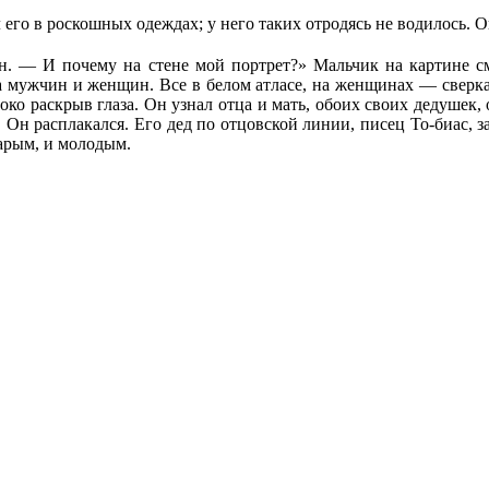
его в роскошных одеждах; у него таких отродясь не водилось. О
. — И почему на стене мой портрет?» Мальчик на картине см
лпа мужчин и женщин. Все в белом атласе, на женщинах — свер
ко раскрыв глаза. Он узнал отца и мать, обоих своих дедушек,
. Он расплакался. Его дед по отцовской линии, писец То-биас, з
тарым, и молодым.