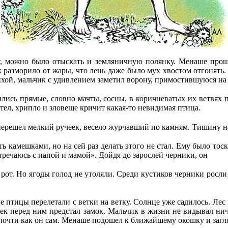
зет, можно было отыскать и земляничную полянку. Менаше про
к разморило от жары, что лень даже было мух хвостом отгонять
хой, мальчик с удивлением заметил ворону, примостившуюся на
ились прямые, словно мачты, сосны, в коричневатых их ветвях 
тел, хрипло и зловеще кричит какая-то невидимая птица.
ерешел мелкий ручеек, весело журчавший по камням. Тишину нар
ь камешками, но на сей раз делать этого не стал. Ему было тоск
стречаюсь с папой и мамой». Дойдя до зарослей черники, он
в рот. Но ягоды голод не утоляли. Среди кустиков черники рос
е птицы перелетали с ветки на ветку. Солнце уже садилось. Лес 
рек перед ним предстал замок. Мальчик в жизни не видывал ни
почти как он сам. Менаше подошел к ближайшему окошку и загля