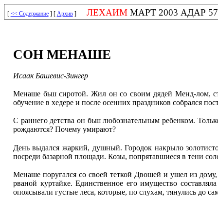
ЛЕХАИМ
МАРТ 2003 АДАР 576
[
<< Содержание
] [
Архив
]
СОН МЕНАШЕ
Исаак Башевис-Зингер
Менаше бьш сиротой. Жил он со своим дядей Менд-лом, ст
обучение в хедере и после осенних праздников собрался пос
С раннего детства он бьш любознательным ребенком. Только
рождаются? Почему умирают?
День выдался жаркий, душный. Городок накрыло золотистое
посреди базарной площади. Козы, попрятавшиеся в тени со
Менаше поругался со своей теткой Двошей и ушел из дому, 
рваной куртайке. Единственное его имущество составляла
опоясывали густые леса, которые, по слухам, тянулись до са