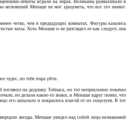
вященники-левиты играли на лирах. Великаны размахивали в
ко мгновений Менаше не мог уразуметь, что все это значит.
 менее четко, чем в предыдущих комнатах. Фигуры казались
стые косы. Хоть Менаше и не разглядел ее как следует, она
х чудес, но тебе пора уйти.
й взглянул на дедушку Тобиаса, но тот непреклонно покачал
лчали, но делали какие-то знаки, и Менаше вдруг понял, что
ицо его запылало и покрылось влагой от их поцелуев. В тот
и мерцали звезды. Менаше увидел над собой лицо незнакомой