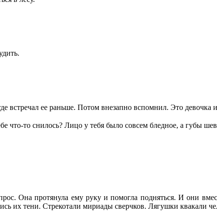
удить.
де встречал ее раньше. Потом внезапно вспомнил. Это девочка и
бе что-то снилось? Лицо у тебя было совсем бледное, а губы ше
прос. Она протянула ему руку и помогла подняться. И они вме
улись их тени. Стрекотали мириады сверчков. Лягушки квакали ч