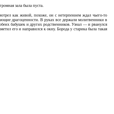
громная зала была пуста.
отрел как живой, похоже, он с нетерпением ждал чьего-то
кающие драгоценности. В руках все держали молитвенники в
 обеих бабушек и других родственников. Узнал — и рванулся
аметил его и направился к окну. Борода у старика была такая