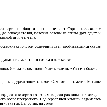
шел через пастбища и пшеничные поля. Сорвал колосок и с
. Две лошади стояли, положив головы на гривы друг другу, и
 рваной шляпе пугала.
посверкивал золотом солнечный свет, пробивавшийся сквозь
ушали только птичьи голоса и далекое эхо.
ливо, болела голова, подгибались колени. «Уж не заболел ли
ли цветы с дурманящим запахом. Сам того не заметив, Менаше
поредел, и вскоре он оказался посреди равнины, над которой
чего более прекрасного. Над серебряной крышей вздымалась
нул внутрь. Напротив, на стене,