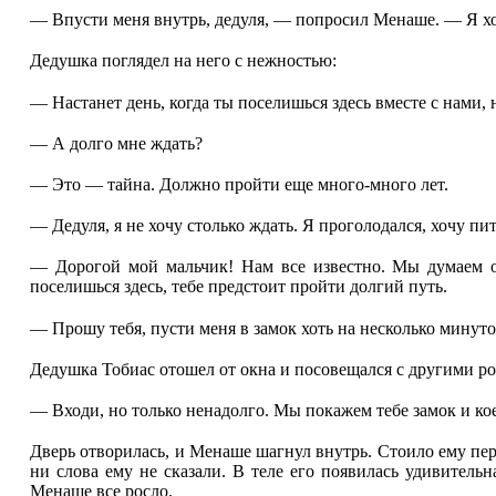
— Впусти меня внутрь, дедуля, — попросил Менаше. — Я хо
Дедушка поглядел на него с нежностью:
— Настанет день, когда ты поселишься здесь вместе с нами, 
— А долго мне ждать?
— Это — тайна. Должно пройти еще много-много лет.
— Дедуля, я не хочу столько ждать. Я проголодался, хочу пит
— Дорогой мой мальчик! Нам все известно. Мы думаем о 
поселишься здесь, тебе предстоит пройти долгий путь.
— Прошу тебя, пусти меня в замок хоть на несколько минуто
Дедушка Тобиас отошел от окна и посовещался с другими ро
— Входи, но только ненадолго. Мы покажем тебе замок и ко
Дверь отворилась, и Менаше шагнул внутрь. Стоило ему пере
ни слова ему не сказали. В теле его появилась удивитель
Менаше все росло.