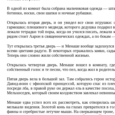
В одной из комнат была собрана мальчиковая одежда — штан
ботинки, носки, свои шапки и ночные рубашки.
Открылась вторая дверь, и он увидел все свои игрушки: 
гармошки; плюшевого медведя, которого дедушка подарил в
лежали тетрадки той поры, когда он учился писать, лежали
рядом стоит Аарон в священнических одеждах, а по бокам —
Тут открылась третья дверь — и Менаше вообще задохнулся 
всеми цветами радуги. В некоторых отражались замки, сады
Теперь они словно жили собственной жизнью.
Открылась четвертая дверь. Менаше вошел в комнату, гд
собственный голос и те песни, что пел, когда жил в родите
Пятая дверь вела в большой зал. Там собрались герои ист
Давид-воин с эфиопской принцессой, которую спас из пле
посреди лба, в правой руке он держал ель в качестве посо
Мельхиседек, который своим колдовством завлекал невинны
Менаше едва успел всех их рассмотреть, как отворилась ш
мелькали видения. Золотой конь на глазах превратился в го
фавны и серебристые летучие мыши. На сверкающем троне, к