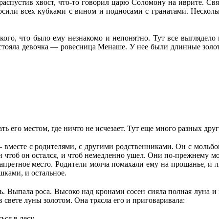
 распустив хвост, что-то говорил царю Соломону на иврите. С
осили всех кубками с вином и подносами с гранатами. Несколь
кого, что было ему незнакомо и непонятно. Тут все выглядело
стояла девочка — ровесница Менаше. У нее были длинные золоти
 его местом, где ничто не исчезает. Тут еще много разных други
 вместе с родителями, с другими родственниками. Он с мольбо
 чтоб он остался, и чтоб немедленно ушел. Они по-прежнему мо
запретное место. Родители молча помахали ему на прощанье, и л
шками, и остальное.
чь. Выпала роса. Высоко над кронами сосен сияла полная луна 
в свете луны золотом. Она трясла его и приговаривала:
ься в лесу.