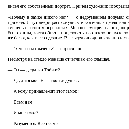
висел его собственный портрет. Причем художник изобразил 
«Почему в замке никого нет? — с недоумением подумал он
прихода. И тут двери распахнулись, в зал вошла целая то
тисненых золотом переплетах. Менаше смотрел на них, широ
было к ним, хотел обнять, поцеловать, но стекло не пускало
же белая, как и его одеяние. Выглядел он одновременно и с
— Отчего ты плачешь? — спросил он.
Несмотря на стекло Менаше отчетливо его слышал.
— Ты — дедушка Тобиас?
— Да, дитя мое. Я — твой дедушка.
— А кому принадлежит этот замок?
— Всем нам.
— И мне тоже?
— Разумеется. Всей семье.