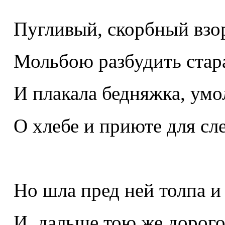
Пугливый, скорбный взо
Мольбою разбудить стара
И плакала бедняжка, умо
О хлебе и приюте для сл
Но шла пред ней толпа и
И, дальше тою же дорого