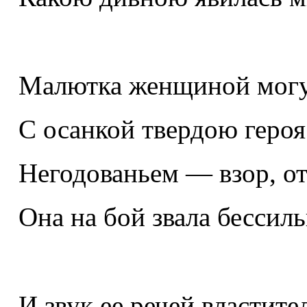
Малютка женщиной могу
С осанкой твердою героя
Негодованьем — взор, от
Она на бой звала бессиль
И звук ее речей властит