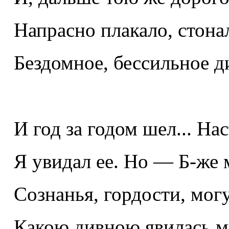
Напрасно плакало, стона
Бездомное, бессильное ди
И год за годом шел... На
Я увидал ее. Но — Б-же
Сознанья, гордости, могу
Какою дивною явилась м