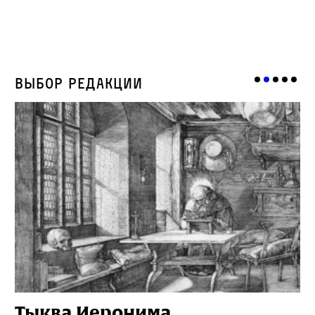
Выбор редакции
Тыква Иеронима
Н