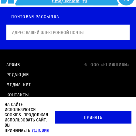
Почтовая рассылка
Архив
© OOO «КНИЖНИКИ»
Редакция
Медиа-кит
Контакты
На сайте
Политика в отношении обработки персональных
используются
данных
cookies. Продолжая
Принять
использовать сайт,
Политика обработки файлов cookie
вы
принимаете
условия