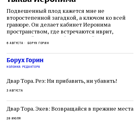
Подвешенный плод кажется мне не
Ес
второстепенной загадкой, а ключом ко всей
Де
гравюре. Он делает кабинет Иеронима
ма
т
пространством, где встречаются иврит,
Лу
греческий и латынь; буквальный смысл и
чт
6 августа
Борух Горин
6 а
церковная традиция; филологическая
св
точность и понятность; переводчик,
ка
убеждённый в необходимости исправления, и
На
Борух Горин
ти:
читатель, воспринимающий исправление как
вп
е
колонка редактора
разрушение священного текста. Перед нами
од
и
не просто покровитель переводчиков,
Двар Тора. Реэ: Ни прибавить, ни убавить!
окружённый книгами. Перед нами человек,
3 августа
одно решение которого вызвало возмущение
целой общины и стало частью многовекового
спора о том, кому принадлежит последнее
Двар Тора. Экев: Возвращайся в прежние места
слово в переводе Библии
28 июля