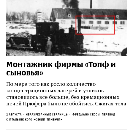
Монтажник фирмы «Топф и
Л
сыновья»
с
о
По мере того как росло количество
концентрационных лагерей и узников
Ст
становилось все больше, без кремационных
на
печей Прюфера было не обойтись. Cжигая тела
ис
прямо в лагере, нацисты не только оставались
во
2 августа
Неразрезанные страницы
Фредиано Сесси. Перевод
верны своему архаичному культу смерти, но и
ху
с итальянского Ксении Тименчик
скрывали от населения соседних городов,
2 а
пе
сколько узников погибало каждый день в этих
с а
по