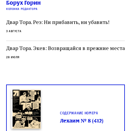
Борух Горин
жутких местах
ко
колонка редактора
фа
Двар Тора. Реэ: Ни прибавить, ни убавить!
3 августа
Двар Тора. Экев: Возвращайся в прежние места
28 июля
Содержание номера
Лехаим № 8 (412)