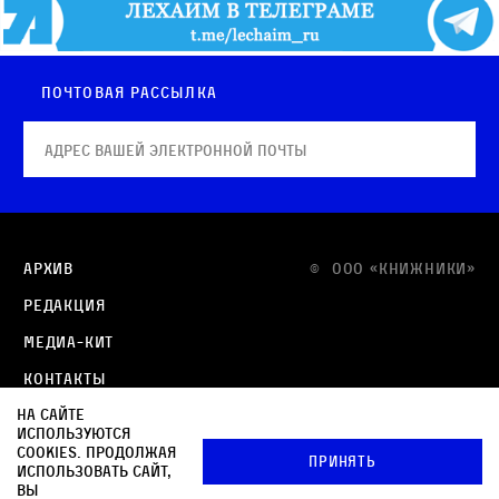
Почтовая рассылка
Архив
© OOO «КНИЖНИКИ»
Редакция
Медиа-кит
Контакты
На сайте
Политика в отношении обработки персональных
используются
данных
cookies. Продолжая
Принять
использовать сайт,
Политика обработки файлов cookie
вы