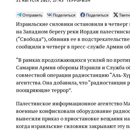
31 августа 2017, 17:43
терроризм
Отправить
Поделиться
Поделиться
Твитн
Израильские силовики остановили в четверг
на Западном берегу реки Иордан палестинск
Монтажник фирмы «Топф
Ляг
(“Свобода”), обвинив ее в подстрекательстве
и сыновья»
сар
сообщили в четверг в пресс-службе Армии о
вши
По мере того как росло количество
“В рамках продолжающихся усилий по проти
концентрационных лагерей и узников
Стиве
Самарии Армия обороны Израиля и Служба о
становилось все больше, без кремационных
начин
печей Прюфера было не обойтись. Cжигая
совместной операции радиостанцию “Аль-Хурр
истор
тела прямо в лагере, нацисты не только
вообр
агентства. Она добавила, что “радиостанция
оставались верны своему архаичному культу
худож
2 августа
Неразрезанные страницы
поощряющие террор”.
смерти, но и скрывали от населения соседних
Фредиано Сесси. Перевод с итальянского
перео
2 авг
городов, сколько узников погибало каждый
Ксении Тименчик
полити
Халпе
день в этих жутких местах
котор
Палестинское информационное агентство Maa
Силак
фарао
военные конфисковали оборудование радиост
вывесили приказ о приостановке вещания на 
когда израильские силовики закрывают эту п