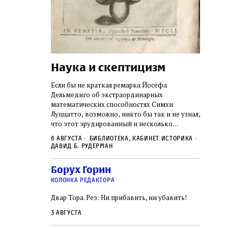
Наука и скептицизм
Погр
неде
не не
Если бы не краткая ремарка Йосефа
судь
ключом ко всей
Дельмедиго об экстраординарных
Иеронима
математических способностях Симхи
Примерн
ся иврит,
Луццатто, возможно, никто бы так и не узнал,
погромо
ый смысл и
что этот эрудированный и несколько
местам Э
ическая
сварливый венецианский талмудист имел
6 августа
Библиотека, кабинет историка
частнос
одчик,
какое‑то отношение к научной деятельности.
Давид Б. Рудерман
стену. 
исправления, и
На протяжении почти шестидесяти лет, вплоть
необыча
правление как
до своей кончины, Луццатто был одним
5 авгус
Борух Горин
отказалс
а. Перед нами
из раввинов Венеции
Ицкови
чтобы н
колонка редактора
одчиков,
количес
ами человек,
Двар Тора. Реэ: Ни прибавить, ни убавить!
самым н
ало возмущение
 многовекового
3 августа
ит последнее