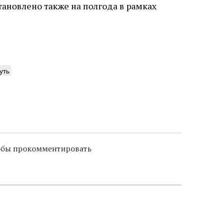
слово в переводе Библии
ановлено также на полгода в рамках
уть
тобы прокомментировать