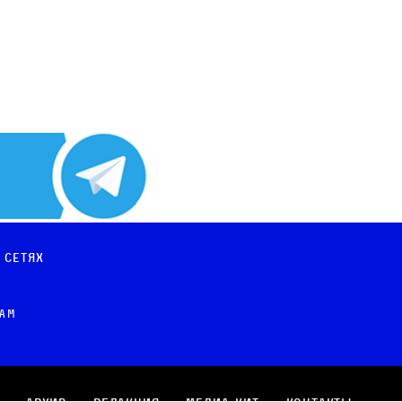
 сетях
рам