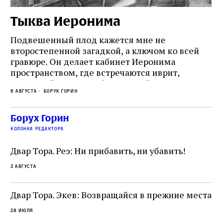
Тыква Иеронима
Н
Подвешенный плод кажется мне не
Ес
второстепенной загадкой, а ключом ко всей
Де
гравюре. Он делает кабинет Иеронима
ма
т
пространством, где встречаются иврит,
Лу
греческий и латынь; буквальный смысл и
чт
6 августа
Борух Горин
6 а
церковная традиция; филологическая
св
точность и понятность; переводчик,
ка
убеждённый в необходимости исправления, и
На
Борух Горин
ти:
читатель, воспринимающий исправление как
вп
е
колонка редактора
разрушение священного текста. Перед нами
од
и
не просто покровитель переводчиков,
Двар Тора. Реэ: Ни прибавить, ни убавить!
окружённый книгами. Перед нами человек,
3 августа
одно решение которого вызвало возмущение
целой общины и стало частью многовекового
спора о том, кому принадлежит последнее
Двар Тора. Экев: Возвращайся в прежние места
слово в переводе Библии
28 июля