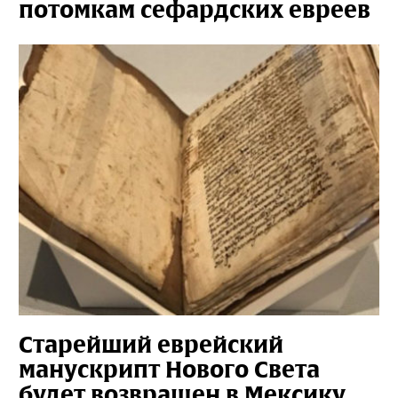
потомкам сефардских евреев
Старейший еврейский
манускрипт Нового Света
будет возвращен в Мексику