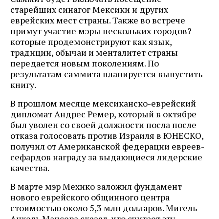
старейших синагог Мексики и других
еврейских мест страны. Также во встрече
примут участие мэры нескольких городов?
которые продемонстрируют как язык,
традиции, обычаи и менталитет страны
передается новым поколениям. По
результатам саммита планируется выпустить
книгу.
В прошлом месяце мексиканско-еврейский
дипломат Андрес Ремер, который в октябре
был уволен со своей должности посла после
отказа голосовать против Израиля в ЮНЕСКО,
получил от Американской федерации евреев-
сефардов награду за выдающиеся лидерские
качества.
В марте мэр Мехико заложил фундамент
нового еврейского общинного центра
стоимостью около 5,3 млн долларов. Мигель
Анхель Мансера сказал, что считает эту