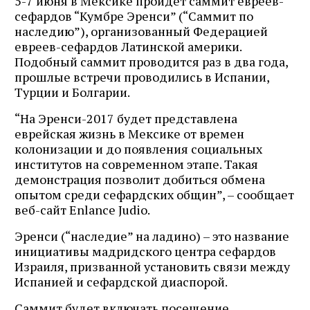
5-7 июня в Мексике пройдет саммит евреев-
сефардов “Кумбре Эренси” (“Саммит по
наследию”), организованный Федерацией
евреев-сефардов Латинской америки.
Подобный саммит проводится раз в два года,
прошлые встречи проводились в Испании,
Турции и Болгарии.
“На Эренси-2017 будет представлена
еврейская жизнь в Мексике от времен
колонизации и до появления социальных
институтов на современном этапе. Такая
демонстрация позволит добиться обмена
опытом среди сефардских общин”, – сообщает
веб-сайт Enlance Judio.
Эренси (“наследие” на ладино) – это название
инициативы мадридского центра сефардов
Израиля, призванной установить связи между
Испанией и сефардской диаспорой.
Саммит будет включать посещение