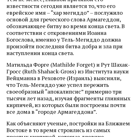
известности сегодня является то, что его
еврейское имя – “хар мегиддо” – послужило
основой для греческого слова Армагеддон,
обозначающее битву во время конца света. В
соответствии с откровениями Иоанна
Богослова, именно у Тель-Мегиддо должна
произойти последняя битва добра и зла при
наступлении конца света.
Матильда Форге (Mathilde Forget) и Рут Шахак-
Гросс (Ruth Shahack-Gross) из Института науки
Вейцманна в Реховоте (Израиль) выяснили,
что Тель-Мегиддо уже успел пережить
своеобразный “апокалипсис” примерно три
тысячи лет назад, изучая фрагменты глиняных
кирпичей, из которых были построены почти
все дома в “городе Армагеддона”.
Как объясняют ученые, постройки на Ближнем
Востоке в то время строились из самых
простых кирпичей, которые древние