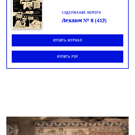
Содержание номера
Лехаим № 8 (412)
Купить журнал
Купить PDF