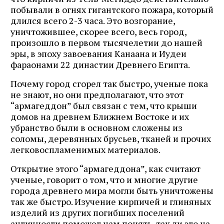
побывали в огнях гигантского пожара, который
длился всего 2-3 часа. Это возгорание,
уничтожившее, скорее всего, весь город,
произошло в первом тысячелетии до нашей
эры, в эпоху завоевания Канаана и Иудеи
фараонами 22 династии Древнего Египта.
Почему город сгорел так быстро, ученые пока
не знают, но они предполагают, что этот
“армагеддон” был связан с тем, что крыши
домов на древнем Ближнем Востоке и их
убранство были в основном сложены из
соломы, деревянных брусьев, тканей и прочих
легковоспламенимых материалов.
Открытие этого “армагеддона”, как считают
ученые, говорит о том, что и многие другие
города древнего мира могли быть уничтожены
так же быстро. Изучение кирпичей и глиняных
изделий из других погибших поселений
античности поможет нам понять, так ли это на