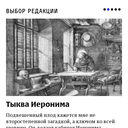
Подпишитесь на рассылку журнала ЛЕХАИМ и получайте
Выбор редакции
самые интересные публикации с сайта по электронной
почте
Подписаться
Тыква Иеронима
Н
Подвешенный плод кажется мне не
Ес
второстепенной загадкой, а ключом ко всей
Де
гравюре. Он делает кабинет Иеронима
ма