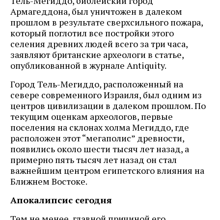
Тель-Мегиддо, библейский город
Армагеддона, был уничтожен в далеком
прошлом в результате сверхсильного пожара,
который поглотил все постройки этого
селения древних людей всего за три часа,
заявляют британские археологи в статье,
опубликованной в журнале Antiquity.
Город Тель-Мегиддо, расположенный на
севере современного Израиля, был одним из
центров цивилизации в далеком прошлом. По
текущим оценкам археологов, первые
поселения на склонах холма Мегиддо, где
расположен этот “мегаполис” древности,
появились около шести тысяч лет назад, а
примерно пять тысяч лет назад он стал
важнейшим центром египетского влияния на
Ближнем Востоке.
Апокалипсис сегодня
Тем не менее, главной причиной его