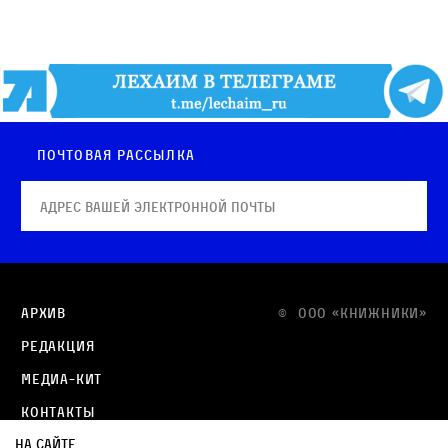
Почтовая рассылка
Архив
© OOO «КНИЖНИКИ»
Редакция
Медиа-кит
Контакты
На сайте
Политика в отношении обработки персональных