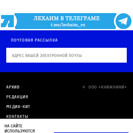
Почтовая рассылка
Архив
© OOO «КНИЖНИКИ»
Редакция
Медиа-кит
Контакты
На сайте
Политика в отношении обработки персональных
используются
данных