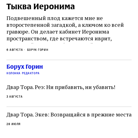
Тыква Иеронима
Н
Подвешенный плод кажется мне не
Ес
второстепенной загадкой, а ключом ко всей
Де
гравюре. Он делает кабинет Иеронима
ма
т
пространством, где встречаются иврит,
Лу
греческий и латынь; буквальный смысл и
чт
6 августа
Борух Горин
6 а
церковная традиция; филологическая
св
точность и понятность; переводчик,
ка
убеждённый в необходимости исправления, и
На
Борух Горин
ти:
читатель, воспринимающий исправление как
вп
е
колонка редактора
разрушение священного текста. Перед нами
од
и
не просто покровитель переводчиков,
Двар Тора. Реэ: Ни прибавить, ни убавить!
окружённый книгами. Перед нами человек,
3 августа
одно решение которого вызвало возмущение
целой общины и стало частью многовекового
спора о том, кому принадлежит последнее
Двар Тора. Экев: Возвращайся в прежние места
слово в переводе Библии
28 июля