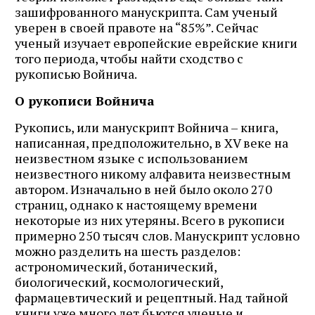
зашифрованного манускрипта. Сам ученый
уверен в своей правоте на “85%”. Сейчас
ученый изучает европейские еврейские книги
того периода, чтобы найти сходство с
рукописью Войнича.
О рукописи Войнича
Рукопись, или манускрипт Войнича – книга,
написанная, предположительно, в XV веке на
неизвестном языке с использованием
неизвестного никому алфавита неизвестным
автором. Изначально в ней было около 270
страниц, однако к настоящему времени
некоторые из них утеряны. Всего в рукописи
примерно 250 тысяч слов. Манускрипт условно
можно разделить на шесть разделов:
астрономический, ботанический,
биологический, космологический,
фармацевтический и рецептный. Над тайной
книги уже много лет бьются ученые и