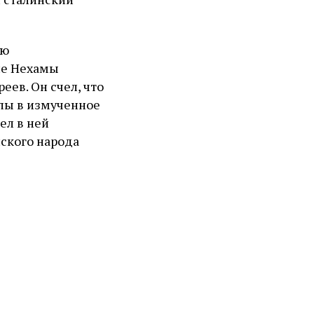
ию
ние Нехамы
ев. Он счел, что
лы в измученное
ел в ней
йского народа