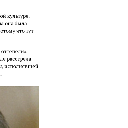
й культуре.
ам она была
отому что тут
 оттепели».
ле расстрела
цы, исполнявшей
.