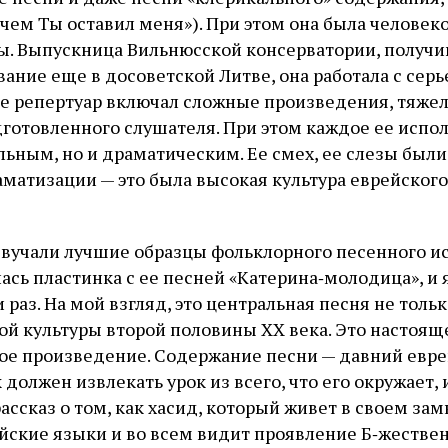
зачем Ты оставил меня»). При этом она была челов
ы. Выпускница Вильнюсской консерватории, получ
вание еще в досоветской Литве, она работала с сер
е репертуар включал сложные произведения, тяже
готовленного слушателя. При этом каждое ее испо
льным, но и драматическим. Ее смех, ее слезы бы
аматизации — это была высокая культура еврейског
звучали лучшие образцы фольклорного песенного ис
Журнал ЛЕХАИМ в вашем email
ась пластинка с ее песней «Катерина‑молодица», и 
и раз. На мой взгляд, это центральная песня не тольк
Подпишитесь на рассылку журнала ЛЕХАИМ и получайте самые
кой культуры второй половины XX века. Это настоящ
интересные публикации с сайта по электронной почте
е произведение. Содержание песни — давний евре
к должен извлекать урок из всего, что его окружает,
 рассказ о том, как хасид, который живет в своем за
ейские языки и во всем видит проявление Б‑жестве
Подписаться