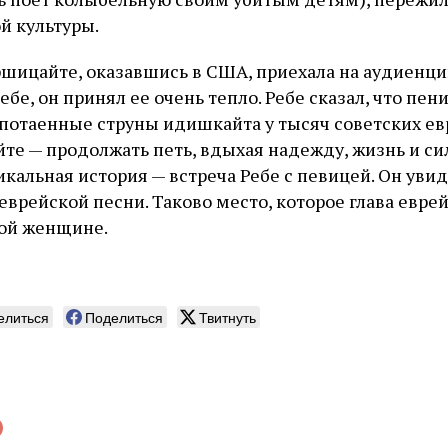
й культуры.
шицайте, оказавшись в США, приехала на аудиенц
бе, он принял ее очень тепло. Ребе сказал, что пе
потаенные струны идишкайта у тысяч советских евре
е — продолжать петь, вдыхая надежду, жизнь и си
икальная история — встреча Ребе с певицей. Он увид
еврейской песни. Таково место, которое глава евре
кой женщине.
елиться
Поделиться
Твитнуть