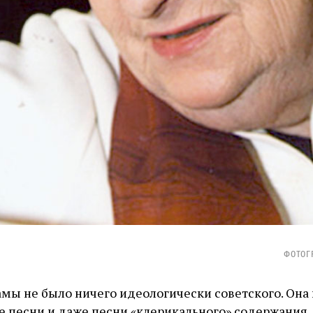
Фотог
амы не было ничего идеологически советского. Она
песни и даже песни «клерикального» содержания, 