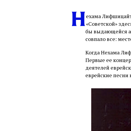
Н
ехама Лифшицайте
«Советской» здес
бы выдающейся акт
совпало все: место
Когда Нехама Лиф
Первые ее концер
деятелей еврейск
еврейские песни 