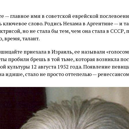
 — главное имя в советской еврейской послевоенно
ь ключевое слово. Родись Нехама в Аргентине — и т
рисой, но не стала бы тем, чем она стала в СССР, п
, время, талант.
шицайте приехала в Израиль, ее называли «голосом
ты пробили брешь в той тьме, которая возникла пос
ой культуры 12 августа 1952 года. Появление певи
на идише, стало не просто оттепелью — ренессансом