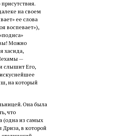
 присутствия.
далеке на своем
вает» ее слова
я воспевает»),
 «подиса»
твы! Можно
я хасида,
 Нехамы —
 и слышит Его,
о искуснейшее
иш, на который
льницей. Она была
ь, что
а (одна из самых
 Дриза, в которой
 сталинский