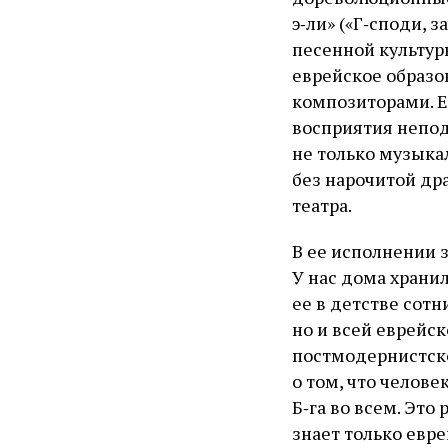
э‑ли» («Г‑споди, 
песенной культур
еврейское образо
композиторами. Е
восприятия непод
не только музыка
без нарочитой др
театра.
В ее исполнении 
У нас дома хранил
ее в детстве сотн
но и всей еврейс
постмодернистско
о том, что челове
Б‑га во всем. Это
знает только евр