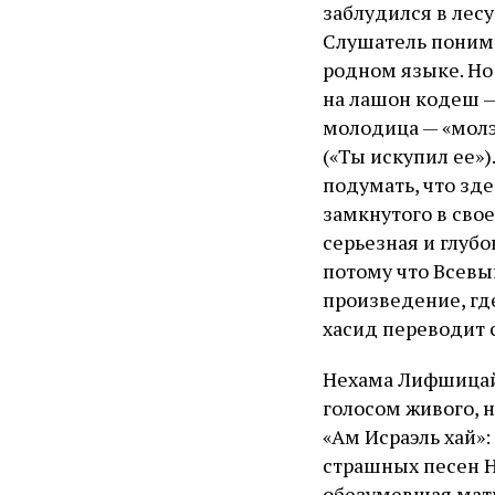
заблудился в лес
Слушатель понима
родном языке. Но 
на лашон кодеш —
молодица — «молэ
(«Ты искупил ее»
подумать, что зд
замкнутого в сво
серьезная и глубо
потому что Всевы
произведение, гд
хасид переводит с
Нехама Лифшицайт
голосом живого, н
«Ам Исраэль хай»:
страшных песен Н
обезумевшая мать