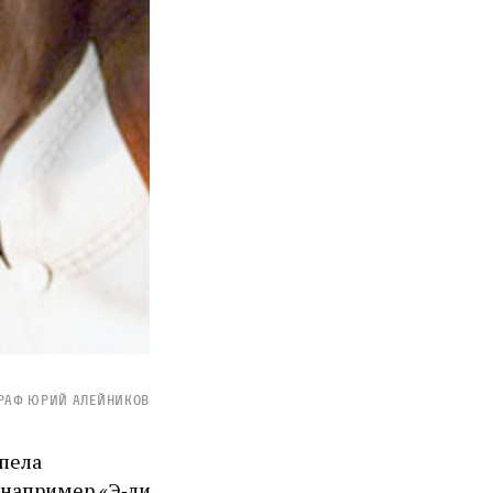
раф Юрий Алейников
 пела
например «Э‑ли,