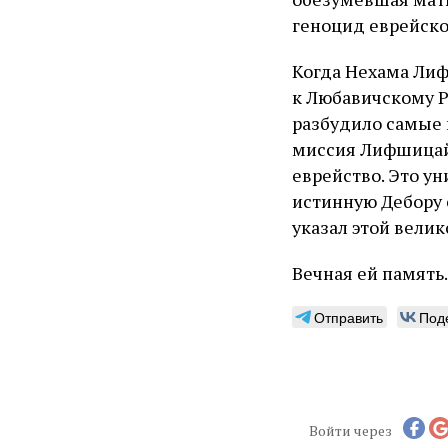
геноцид еврейско
Когда Нехама Лиф
к Любавичскому Ре
разбудило самые 
миссия Лифшицайт
еврейство. Это ун
истинную Дебору 
указал этой вели
Вечная ей память.
Отправить
Под
Войти через