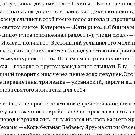
у, но услышал дивный голос Шхины — Б‑жественного
ет: на самом деле это украинские девушки поют в
хасид слышит в этой песне голос ангела и «прочиты
 святом языке: Катерина — «Кати рино» («Община мо
 дицо» («преисполненная радости»), «поди сюда» —
). И хасид понимает: Всевышний услышал его моли
есь скрыта ирония, насмешка над узостью восприяти
ем «культурном гетто». Но сама манера исполнения
кая — говорит о другом: хасид хочет слышать Б‑га —
шний говорит с ним через пение этих девушек. Эт
е переплетены три языка — украинский, иврит и ид
лова святого языка сам для себя.
е была не просто советской еврейской исполните
е уничтоженного еврейства. Она стремилась показат
 народ Израиля жив, он выбрался из рвов Бабьего Яр
ехамы — «Колыбельная Бабьему Яру» на стихи Овсея
 поет колыбельную своим убитым детям), пережил