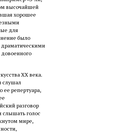
еком высочайшей
ившая хорошее
ьезными
лые для
лнение было
ли драматическими
о довоенного
кусства XX века.
я слушал
о ее репертуара,
ее
йский разговор
 и слышать голос
мкнутом мире,
нности,