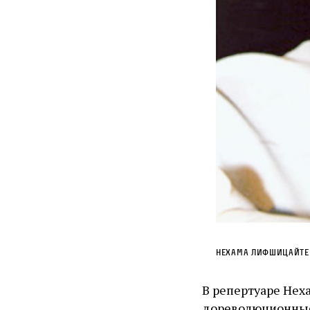
Нехама Лифшицайте
В репертуаре Нех
дореволюционные 