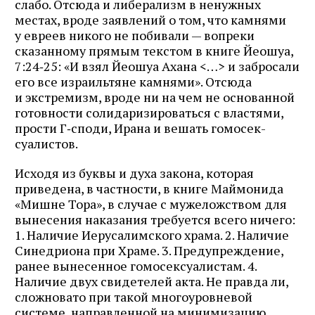
слабо. Отсюда и либерализм в ненужных
местах, вроде заявлений о том, что камнями
Журнал ЛЕХАИМ в вашем
у евреев никого не побивали — вопреки
сказанному прямым текстом в книге Йеошуа,
email
7:24‑25: «И взял Йеошуа Ахана
<…>
и забросали
его все израильтяне камнями». Отсюда
и экстремизм, вроде ни на чем не основанной
Подпишитесь на рассылку журнала ЛЕХАИМ и получайте
самые интересные публикации с сайта по электронной
готовности солидаризироваться с властями,
почте
прости Г‑споди, Ирана и вешать гомосек­
суалистов.
Исходя из буквы и духа закона, которая
приведена, в частности, в книге Маймонида
Подписаться
«Мишне Тора», в случае с мужеложством для
вынесения наказания требуется всего ничего:
1. Наличие Иерусалимского храма. 2. Наличие
Синедриона при Храме. 3. Предупреждение,
ранее вынесенное гомосексуалистам. 4.
Наличие двух свидетелей акта. Не правда ли,
сложновато при такой многоуровневой
системе, направленной на минимизацию