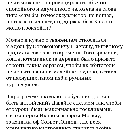
невозможное — спровоцировать обычно
спокойного и вдумчивого человека на слова
типа «сам бы [гомосексуалистов] не вешал,
но тех, кто вешает, поддержал бы». Как это
могло произойти?
Можно и нужно с уважением относиться
к Адольфу Соломоновичу Шаевичу, типичному
продукту советского времени. Того времени,
когда потемкинские деревни было принято
строить таким образом, чтобы их обитатели
не испытывали ни малейшего удовольствия
от пахнущих лаком изб и румяных
кур‑несушек.
В программе школьного обучения должен
быть английский? Давайте сделаем так, чтобы
его уроки были максимально тоскливыми,
с инженером Ивановым фром Москау,
зэ кэпитал оф Совьет Юнион… Не всех
клерикально настроенных стариков вой­на