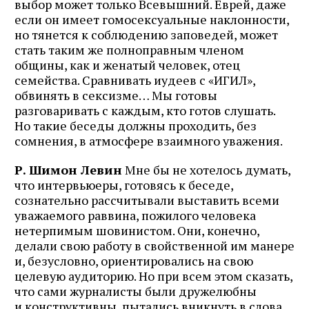
выбор может только Всевышний. Еврей, даже
если он имеет гомосексуальные наклонности,
но тянется к соблюдению заповедей, может
стать таким же полноправным членом
общины, как и женатый человек, отец
семейства. Сравнивать иудеев с «ИГИЛ»,
обвинять в сексизме… Мы готовы
разговаривать с каждым, кто готов слушать.
Но такие беседы должны проходить, без
сомнения, в атмосфере взаимного уважения.
Р. Шимон Левин
Мне бы не хотелось думать,
что интервьюеры, готовясь к беседе,
сознательно рассчитывали выставить всеми
уважаемого раввина, пожилого человека
нетерпимым шовинистом. Они, конечно,
делали свою работу в свойственной им манере
и, безусловно, ориентировались на свою
целевую аудиторию. Но при всем этом сказать,
что сами журналисты были дружелюбны
и конструктивны, пытались вникнуть в слова