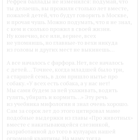
Рефрен баллады не изменился: подумай, что
ты делаешь, вы прожили столько лет вместе,
пожалей детей, что будут говорить в Москве,
и прочая чушь. Можно подумать, что я не знал,
с кем и сколько прожил в своей жизни.
Ну конечно, все или, вернее, всех
не упомнишь, но главные‑то вехи никуда
из головы и других мест не выкинешь…
А все началось с фарфора. Нет, все началось
с детей… Точнее, когда младшей было три,
а старшей семь, в дом пришло нытье про
собаку. «У всех есть собака, а у нас нет!
Мы сами будем за ней ухаживать, водить
гулять, убирать и кормить…» Эту речь
из учебника мифологии я знал очень хорошо.
Сам за сорок лет до этого цитировал маме
подобные выдержки из главы «Про животных»
вместе с накатывающейся слезинкой,
разработанной до того в кулуарах нашей
огромной квартиры. На маму тогда