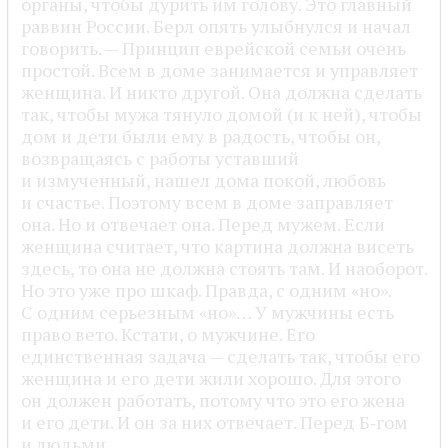
органы, чтобы дурить им голову. Это главный
раввин России. Берл опять улыбнулся и начал
говорить. — Принцип еврейской семьи очень
простой. Всем в доме занимается и управляет
женщина. И никто другой. Она должна сделать
так, чтобы мужа тянуло домой (и к ней), чтобы
дом и дети были ему в радость, чтобы он,
возвращаясь с работы уставший
и измученный, нашел дома покой, любовь
и счастье. Поэтому всем в доме заправляет
она. Но и отвечает она. Перед мужем. Если
женщина считает, что картина должна висеть
здесь, то она не должна стоять там. И наоборот.
Но это уже про шкаф. Правда, с одним «но».
С одним серьезным «но»… У мужчины есть
право вето. Кстати, о мужчине. Его
единственная задача — сделать так, чтобы его
женщина и его дети жили хорошо. Для этого
он должен работать, потому что это его жена
и его дети. И он за них отвечает. Перед Б‑гом
и людьми.