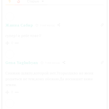
Старые
Жанна Сабир
9 лет назад
супер! и ребе тоже!!
0
Gena Yaghubyan
9 лет назад
Снимаю шляпу,которой нет.Угораздило же меня
родиться не тем,коих обожаю.Да воскишит вами
земля.
0