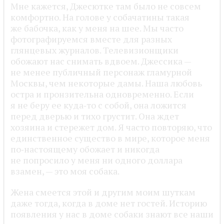
Мне кажется, Джесютке там было не совсем
комфортно. На голове у собачатины такая
же бабочка, как у меня на шее. Мы часто
фотографируемся вместе для разных
глянцевых журналов. Телевизионщики
обожают нас снимать вдвоем. Джессика —
не менее публичный персонаж гламурной
Москвы, чем некоторые дамы. Наша любовь
остра и пронзительна одновременно. Если
я не беру ее куда‑то с собой, она ложится
перед дверью и тихо грустит. Она ждет
хозяина и стережет дом. Я часто повторяю, что
единственное существо в мире, которое меня
по‑настоящему обожает и никогда
не попросило у меня ни одного доллара
взамен, — это моя собака.
Жена смеется этой и другим моим шуткам
даже тогда, когда в доме нет гостей. Историю
появления у нас в доме собаки знают все наши