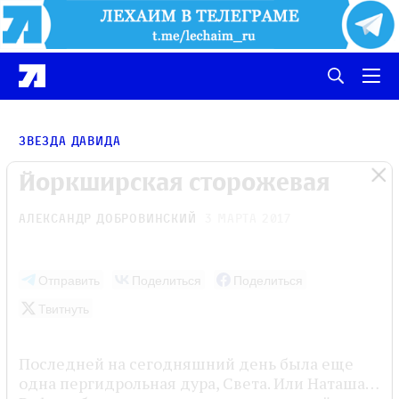
Звезда Давида
Йоркширская сторожевая
Александр Добровинский
3 марта 2017
Отправить
Поделиться
Поделиться
Твитнуть
Последней на сегодняшний день была еще
одна пергидрольная дура, Света. Или Наташа…