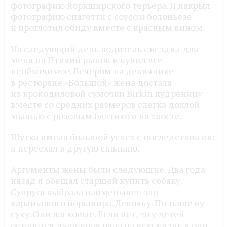
фотографию йоркширского терьера. Я накрыл
фотографию спагетти с соусом болоньезе
и проглотил обиду вместе с красным вином.
На следующий день водитель съездил для
меня на Птичий рынок и купил все
необходимое. Вечером на девичнике
в ресторане «Большой» жена достала
из крокодиловой сумочки Birkin пудреницу
вместе со средних размеров слегка дохлой
мышью с розовым бантиком на хвосте.
Шутка имела большой успех с последствиями:
я переехал в другую спальню.
Аргументы жены были следующие. Два года
назад я обещал старшей купить собаку.
Супруга выбрала наименьшее зло —
карликового йоркшира. Девочку. По‑нашему —
суку. Они ласковые. Если нет, то у детей
останется душевная рана на всю жизнь и они