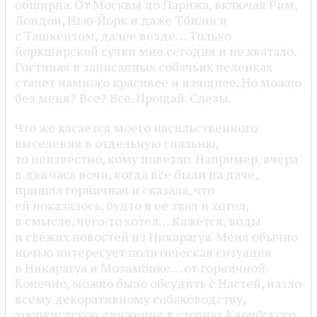
обширна. От Москвы до Парижа, включая Рим,
Лондон, Нью‑Йорк и даже Тбилиси
с Ташкентом, далее везде… Только
йоркширской сучки мне сегодня и не хватало.
Гостиная в записанных собачьих пеленках
станет намного красивее и изящнее. Но можно
без меня? Все? Все. Прощай. Слезы.
Что же касается моего насильственного
выселения в отдельную спальню,
то неизвестно, кому повезло. Например, вчера
в два часа ночи, когда все были на даче,
пришла горничная и сказала, что
ей показалось, будто я ее звал и хотел,
в смысле, чего‑то хотел… Кажется, воды
и свежих новостей из Никарагуа. Меня обычно
ночью интересует политическая ситуация
в Никарагуа и Мозамбике… от горничной.
Конечно, можно было обсудить с Настей, назло
всему декоративному собаководству,
троцкистское движение в странах Карибского