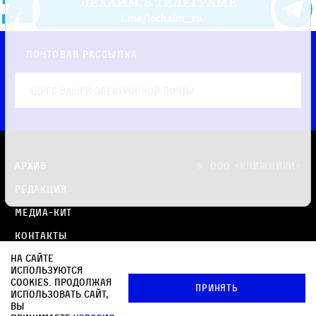
Почтовая рассылка
Архив
© OOO «КНИЖНИКИ»
Редакция
Медиа-кит
Контакты
На сайте
Политика в отношении обработки персональных
используются
данных
cookies. Продолжая
Принять
использовать сайт,
Политика обработки файлов cookie
вы