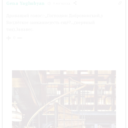
Gena Yaghubyan
9 лет назад
Дрожащий голос:-,,Господин Добровинский,у
Вас(лёгкое заикание)есть ещё?..,(нервный
тик).Занавес.
0