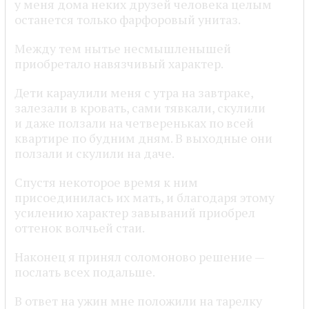
у меня дома неких друзей человека целым
останется только фарфоровый унитаз.
Между тем нытье несмышленышей
приобретало навязчивый характер.
Дети караулили меня с утра на завтраке,
залезали в кровать, сами тявкали, скулили
и даже ползали на четвереньках по всей
квартире по будним дням. В выходные они
ползали и скулили на даче.
Спустя некоторое время к ним
присоединилась их мать, и благодаря этому
усилению характер завываний приобрел
оттенок волчьей стаи.
Наконец я принял соломоново решение —
послать всех подальше.
В ответ на ужин мне положили на тарелку