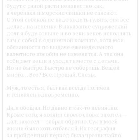
будут с раной расти неизвестно как,
а черепахи и морские свинки не спасают.
С этой собакой не надо ходить гулять, она все
делает на пеленку. В наказание супружеский
долг я буду отныне и во веки веков исполнять
сам с собой в одиночной комнате, хотя мои
обязанности по выдаче еженедельного
валютного пособия не изменятся. А так она
собирает вещи и уходит вместе с детьми.
Но не быстро. Быстро не соберешь. Вещей
много… Все? Все. Прощай. Слезы.
Муж, то есть я, был как всегда логичен
и гениален одновременно.
Да, я обещал. Но давно и как‑то невнятно.
Кроме того, я хозяин своего слова: захотел —
дал, захотел — забрал обратно. Сук в моей
жизни было хоть отбавляй. Их география
за пройденный период была чрезвычайно