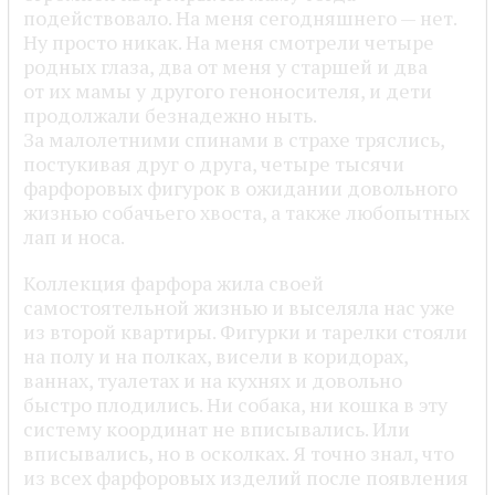
подействовало. На меня сегодняшнего — нет.
Ну просто никак. На меня смотрели четыре
родных глаза, два от меня у старшей и два
от их мамы у другого геноносителя, и дети
продолжали безнадежно ныть.
За малолетними спинами в страхе тряслись,
постукивая друг о друга, четыре тысячи
фарфоровых фигурок в ожидании довольного
жизнью собачьего хвоста, а также любопытных
лап и носа.
Коллекция фарфора жила своей
самостоятельной жизнью и выселяла нас уже
из второй квартиры. Фигурки и тарелки стояли
на полу и на полках, висели в коридорах,
ваннах, туалетах и на кухнях и довольно
быстро плодились. Ни собака, ни кошка в эту
систему координат не вписывались. Или
вписывались, но в осколках. Я точно знал, что
из всех фарфоровых изделий после появления