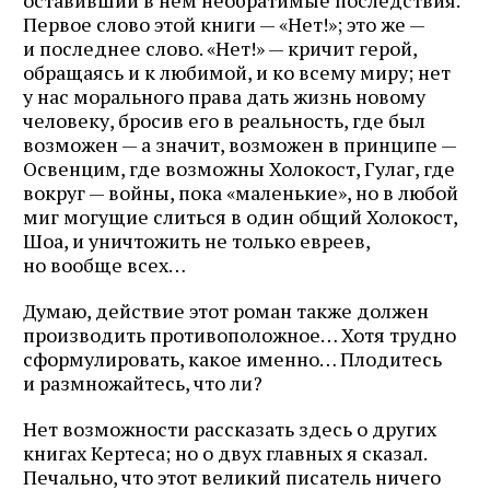
Первое слово этой книги — «Нет!»; это же —
и последнее слово. «Нет!» — кричит герой,
обращаясь и к любимой, и ко всему миру; нет
у нас морального права дать жизнь новому
человеку, бросив его в реальность, где был
возможен — а значит, возможен в принципе —
Освенцим, где возможны Холокост, Гулаг, где
вокруг — войны, пока «маленькие», но в любой
миг могущие слиться в один общий Холокост,
Шоа, и уничтожить не только евреев,
но вообще всех…
Думаю, действие этот роман также должен
производить противоположное… Хотя трудно
Журнал ЛЕХАИМ в вашем
сформулировать, какое именно… Плодитесь
и размножайтесь, что ли?
email
Нет возможности рассказать здесь о других
Подпишитесь на рассылку журнала ЛЕХАИМ и получайте
книгах Кертеса; но о двух главных я сказал.
самые интересные публикации с сайта по электронной
Печально, что этот великий писатель ничего
почте