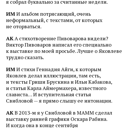
я собрал буквально за считанные недели.
ИМ
И альбом потрясающий, очень
неформальный, с текстами, от которых
не оторваться.
АК
А стихотворение Пивоварова видели?
Виктор Пивоваров написал его специально
к выставке по моей просьбе. Лучше о Яковлеве
трудно сказать.
ИМ
И стихи Геннадия Айги, к которым
Яковлев делал иллюстрации, там есть,
и тексты Гриши Брускина и Ильи Кабакова,
и статья Карла Аймермахера, известного
слависта… И вступительная статья
Свибловой — я прямо слышу ее интонации.
АК
В 2013‑м я у Свибловой в МАММ сделал
выставку ранней графики Оскара Рабина.
И когда она в конце сентября