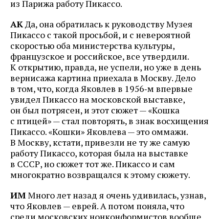
из Парижа работу Пикассо.
АК
Да, она обратилась к руководству Музея
Пикассо с такой просьбой, и с невероятной
скоростью оба министерства культуры,
французское и российское, все утвердили.
К открытию, правда, не успели, но уже в день
вернисажа картина приехала в Москву. Дело
в том, что, когда Яковлев в 1956‑м впервые
увидел Пикассо на московской выставке,
он был потрясен, и этот сюжет — «Кошка
с птицей» — стал повторять, в знак восхищения
Пикассо. «Кошки» Яковлева — это оммажи.
В Москву, кстати, привезли не ту же самую
работу Пикассо, которая была на выставке
в СССР, но сюжет тот же. Пикассо и сам
многократно возвращался к этому сюжету.
ИМ
Много лет назад я очень удивилась, узнав,
что Яковлев — еврей. А потом поняла, что
среди московских нонконформистов вообще