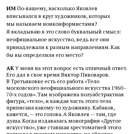
ИМ
По‑вашему, насколько Яковлев
вписывался в круг художников, которых
мы называем нонконформистами?
Я вкладываю в это слово буквальный смысл:
неофициальное искусство, ведь все они
принадлежали к разным направлениям. Как
бы вы определили его место?
АК
У меня на этот вопрос есть отличный ответ.
Его дал в свое время Виктор Пивоваров.
В Треть­яковке есть его работа «Тело
московского неофициального искусства 1960–
70‑х годов». Там изображена полуабстрактная
фигура, «тело», и каждая часть этого тела
приписана какому‑то художнику. Кабаков,
кажется, — это голова. А Яковлев — там, где
душа. Когда издавалась монография «Другое
искусство», уже ставшая хрестоматией этого
периода в русском искусстве, на обложке