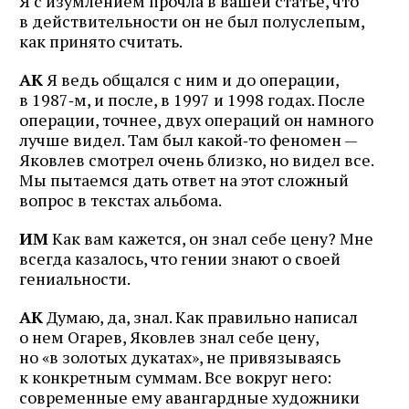
Я с изумлением прочла в вашей статье, что
в действительности он не был полуслепым,
как принято считать.
АК
Я ведь общался с ним и до операции,
в 1987‑м, и после, в 1997 и 1998 годах. После
операции, точнее, двух операций он намного
лучше видел. Там был какой‑то феномен —
Яковлев смотрел очень близко, но видел все.
Мы пытаемся дать ответ на этот сложный
вопрос в текстах альбома.
ИМ
Как вам кажется, он знал себе цену? Мне
всегда казалось, что гении знают о своей
гениальности.
АК
Думаю, да, знал. Как правильно написал
о нем Огарев, Яковлев знал себе цену,
но «в золотых дукатах», не привязываясь
к конкретным суммам. Все вокруг него:
современные ему авангардные художники