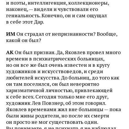
и поэты, интеллигенция, коллекционеры,
наконец, — видели и чувствовали его
гениальность. Конечно, он и сам ощущал
в себе этот Дар.
ИМ
Он страдал от непризнанности? Вообще,
какой он был?
АК
Он был признан. Да, Яковлев провел много
времени в психиатрических больницах,
но он все же был очень известен и в кругу
художников и искусствоведов, и среди
любителей искусства. До больниц, до того как
он там поселился, он был невероятно
харизматичной личностью, привлекающей
к себе всех. Сегодня только мне его друг,
художник Лев Повзнер, об этом говорил.
Яковлев временами жил вне больницы — пока
были живы родители, но после их смерти
он просто не мог существовать один.
Вы понимаете, я не психиатр, я не наблюдал