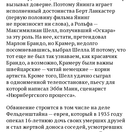
вызывал доверие. Поэтому Янинга играет
исполненный достоинства Берт Ланкастер
(первую половину фильма Янинг
не произносит ни слова), а Рольфа —
Максимилиан Шелл, получивший «Оскара»
за эту роль. На нее, кстати, претендовал
Марлон Брандо, но Крамер, недолго
посомневавшись, выбрал Шелла. И потому, что
тот еще не был так узнаваем, как красавчик
Брандо, а возможно, Крамеру были важны
швейцарские — читай немецкие — корни
артиста. Кроме того, Шелл удачно сыграл
в одноименной телепостановке, пьесу для
которой написал Эбби Манн, сценарист
«Нюрнбергского процесса».
Обвинение строится в том числе на деле
Фельденштайна — еврея, который в 1935 году
опекал 16‑летнюю дочь своих умерших друзей
и стал жертвой доноса соседей, усмотревших