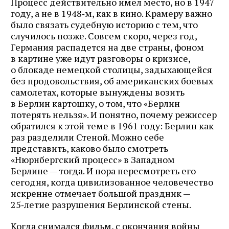
Процесс действительно имел место, но в 1947
году, а не в 1948‑м, как в кино. Крамеру важно
было связать судебную историю с тем, что
случилось позже. Совсем скоро, через год,
Германия распадется на две страны, фоном
в картине уже идут разговоры о кризисе,
о блокаде немецкой столицы, задыхающейся
без продовольствия, об американских боевых
самолетах, которые вынуждены возить
в Берлин картошку, о том, что «Берлин
потерять нельзя». И понятно, почему режиссер
обратился к этой теме в 1961 году: Берлин как
раз разделили Стеной. Можно себе
представить, каково было смотреть
«Нюрнбергский процесс» в Западном
Берлине — тогда. И пора пересмотреть его
сегодня, когда цивилизованное человечество
искренне отмечает большой праздник —
25‑летие разрушения Берлинской стены.
Когда снимался фильм, с окончания войны