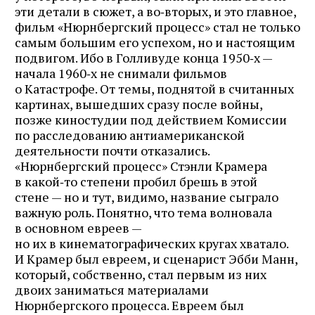
эти детали в сюжет, а во‑вторых, и это главное,
фильм «Нюрнбергский процесс» стал не только
самым большим его успехом, но и настоящим
подвигом. Ибо в Голливуде конца 1950‑х —
начала 1960‑х не снимали фильмов
о Катастрофе. От темы, поднятой в считанных
картинах, вышедших сразу после войны,
позже киностудии под действием Комиссии
по расследованию антиамериканской
деятельности почти отказались.
«Нюрнбергский процесс» Стэнли Крамера
в какой‑то степени пробил брешь в этой
стене — но и тут, видимо, название сыграло
важную роль. Понятно, что тема волновала
в основном евреев —
но их в кинематографических кругах хватало.
И Крамер был евреем, и сценарист Эбби Манн,
который, собственно, стал первым из них
двоих заниматься материалами
Нюрнбергского процесса. Евреем был