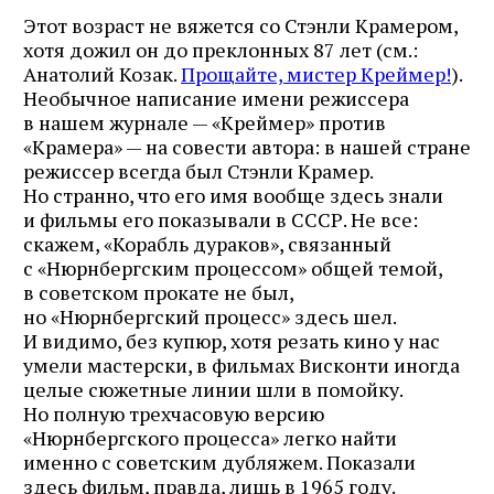
Этот возраст не вяжется со Стэнли Крамером,
хотя дожил он до преклонных 87 лет (см.:
Анатолий Козак.
Прощайте, мистер Креймер!
).
Необычное написание имени режиссера
в нашем журнале — «Креймер» против
«Крамера» — на совести автора: в нашей стране
режиссер всегда был Стэнли Крамер.
Но странно, что его имя вообще здесь знали
и фильмы его показывали в СССР. Не все:
скажем, «Корабль дураков», связанный
с «Нюрнбергским процессом» общей темой,
в советском прокате не был,
но «Нюрнбергский процесс» здесь шел.
И видимо, без купюр, хотя резать кино у нас
умели мастерски, в фильмах Висконти иногда
целые сюжетные линии шли в помойку.
Но полную трехчасовую версию
«Нюрнбергского процесса» легко найти
именно с советским дубляжем. Показали
здесь фильм, правда, лишь в 1965 году.