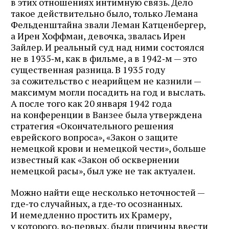
в этих отношениях интимную связь. Дело
такое действительно было, только Лемана
Фельденштайна звали Леман Катценбергер,
а Ирен Хоффман, девочка, звалась Ирен
Зайлер. И реальный суд над ними состоялся
не в 1935‑м, как в фильме, а в 1942‑м — это
существенная разница. В 1935 году
за сожительство с неарийцем не казнили —
максимум могли посадить на год и выслать.
А после того как 20 января 1942 года
на конференции в Ванзее была утверждена
стратегия «Окончательного решения
еврейского вопроса», «Закон о защите
немецкой крови и немецкой чести», больше
известный как «Закон об осквернении
немецкой расы», был уже не так актуален.
Можно найти еще несколько неточностей —
где‑то случайных, а где‑то осознанных.
И немедленно простить их Крамеру,
у которого, во‑первых, были причины ввести