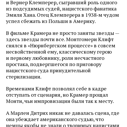
и Вернер Клемперер, сыгравший роль одного
из подсудимых судей, нацистского фанатика
Эмиля Хана. Отец Клемперера в 1938‑м чудом
успел сбежать из Польши в Америку.
В фильме Крамера не просто заняты звезды —
здесь звезды почти все. Монтгомери Клифт
снялся в «Нюрнбергском процессе» в совсем
несвойственной ему, классическому герою
и первому любовнику, роли несчастного
простака, подвергшегося по приговору
нацистского суда принудительной
стерилизации.
Временами Клифт позволял себе в кадре
отступать от сценария, но Крамер прощал
Монти, чьи импровизации были так к месту.
А Марлен Дитрих никак не давалась сцена, где
она убеждает американского судью, что
немцы якобы не знали о творимых нацистами