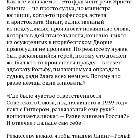
Как все узнаваемо… Это фрагмент речи Эрнста
Янинга — не просто судьи, но министра
юстиции, когда‑то профессора, эстета
и аристократа. Янинг, единственный
из подсудимых, произносит покаянные слова,
которых в действительности, конечно, никто
из осужденных в нюрнбергском Дворце
правосудия не произнес. Но режиссеру нужен
был раскаявшийся герой, потому что должен
же был кто‑то произнести правду — в ответ
адвокату Рольфу, пытающемуся оправдать
судью, ради блага всех немцев. Потому что
разве немцы одни виноваты?
«Где было чувство ответственности
Советского Союза, подписавшего в 1939 году
пакт с Гитлером, развязавший ему руки? —
вопрошает адвокат. — Разве виновна Россия?»
И отвечает дальше сам себе.
Режиссеру важно, чтобы тандем Янинг—Рольф