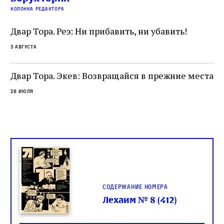
читатель, воспринимающий исправление как
вп
е
колонка редактора
разрушение священного текста. Перед нами
од
и
не просто покровитель переводчиков,
Двар Тора. Реэ: Ни прибавить, ни убавить!
окружённый книгами. Перед нами человек,
3 августа
одно решение которого вызвало возмущение
целой общины и стало частью многовекового
спора о том, кому принадлежит последнее
Двар Тора. Экев: Возвращайся в прежние места
слово в переводе Библии
28 июля
Содержание номера
Лехаим № 8 (412)