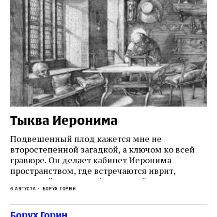
Тыква Иеронима
Н
Подвешенный плод кажется мне не
Ес
второстепенной загадкой, а ключом ко всей
Де
гравюре. Он делает кабинет Иеронима
ма
т
пространством, где встречаются иврит,
Лу
греческий и латынь; буквальный смысл и
чт
6 августа
Борух Горин
6 а
церковная традиция; филологическая
св
точность и понятность; переводчик,
ка
убеждённый в необходимости исправления, и
На
Борух Горин
ти: