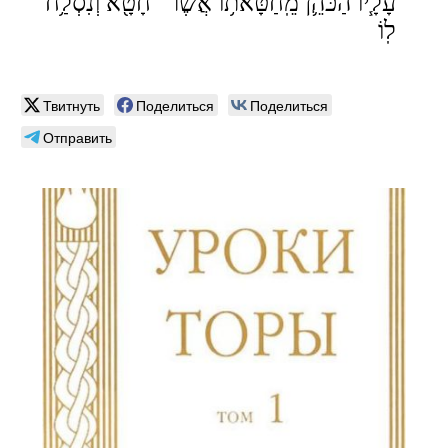
עָלָ֧יו הַכֹּהֵ֛ן מֵֽחַטָּאת֥וֹ אֲשֶׁר־ חָטָ֖א וְנִסְלַ֥ח
לֽוֹ
Твитнуть
Поделиться
Поделиться
Отправить