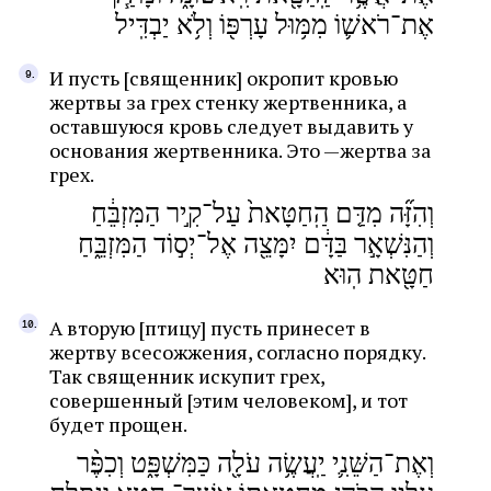
אֶת־רֹאשׁ֛וֹ מִמּ֥וּל עָרְפּ֖וֹ וְלֹ֥א יַבְדִּֽיל
И пусть [священник] окропит кровью
жертвы за грех стенку жертвенника, а
оставшуюся кровь следует выдавить у
основания жертвенника. Это —жертва за
грех.
וְהִזָּ֞ה מִדַּ֤ם הַֽחַטָּאת֙ עַל־קִ֣יר הַמִּזְבֵּ֔חַ
וְהַנִּשְׁאָ֣ר בַּדָּ֔ם יִמָּצֵ֖ה אֶל־יְס֣וֹד הַמִּזְבֵּ֑חַ
חַטָּ֖את הֽוּא
А вторую [птицу] пусть принесет в
жертву всесожжения, согласно порядку.
Так священник искупит грех,
совершенный [этим человеком], и тот
будет прощен.
וְאֶת־הַשֵּׁנִ֛י יַֽעֲשֶׂ֥ה עֹלָ֖ה כַּמִּשְׁפָּ֑ט וְכִפֶּ֨ר