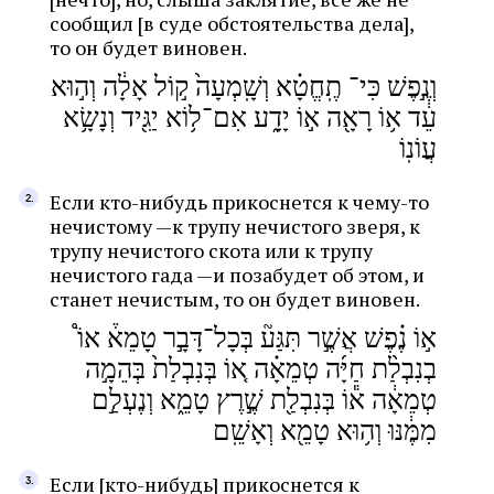
сообщил [в суде обстоятельства дела],
то он будет виновен.
וְנֶ֣פֶשׁ כִּי־ תֶֽחֱטָ֗א וְשָֽׁמְעָה֙ ק֣וֹל אָלָ֔ה וְה֣וּא
עֵ֔ד א֥וֹ רָאָ֖ה א֣וֹ יָדָ֑ע אִם־ל֥וֹא יַגִּ֖יד וְנָשָׂ֥א
עֲוֹנֽוֹ
Если кто-нибудь прикоснется к чему-то
нечистому —к трупу нечистого зверя, к
трупу нечистого скота или к трупу
нечистого гада —и позабудет об этом, и
станет нечистым, то он будет виновен.
א֣וֹ נֶ֗פֶשׁ אֲשֶׁ֣ר תִּגַּע֘ בְּכָל־דָּבָ֣ר טָמֵא֒ אוֹ֩
בְנִבְלַ֨ת חַיָּ֜ה טְמֵאָ֗ה א֚וֹ בְּנִבְלַת֙ בְּהֵמָ֣ה
טְמֵאָ֔ה א֕וֹ בְּנִבְלַ֖ת שֶׁ֣רֶץ טָמֵ֑א וְנֶעְלַ֣ם
מִמֶּ֔נּוּ וְה֥וּא טָמֵ֖א וְאָשֵֽׁם
Если [кто-нибудь] прикоснется к