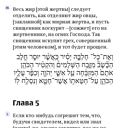
Весь жир [этой жертвы] следует
отделить, как отделяют жир овцы,
[закланной] как мирная жертва, и пусть
священник воскурит —[сожжет] его на
жертвеннике, на огнях Господа. Так
священник искупит грех, совершенный
[этим человеком], и тот будет прощен.
וְאֶת־כָּל־ חֶלְבָּ֣הּ יָסִ֗יר כַּֽאֲשֶׁ֨ר יוּסַ֣ר חֵ֣לֶב
הַכֶּ֘שֶׂב֘ מִזֶּ֣בַח הַשְּׁלָמִים֒ וְהִקְטִ֨יר הַכֹּהֵ֤ן
אֹתָם֙ הַמִּזְבֵּ֔חָה עַ֖ל אִשֵּׁ֣י יְהֹוָ֑ה וְכִפֶּ֨ר עָלָ֧יו
הַכֹּהֵ֛ן עַל־חַטָּאת֥וֹ אֲשֶׁר־חָטָ֖א וְנִסְלַ֥ח לֽוֹ
Глава 5
Если кто-нибудь согрешит тем, что,
будучи свидетелем, видел или знал
[нечто], но, слыша заклятие, все же не