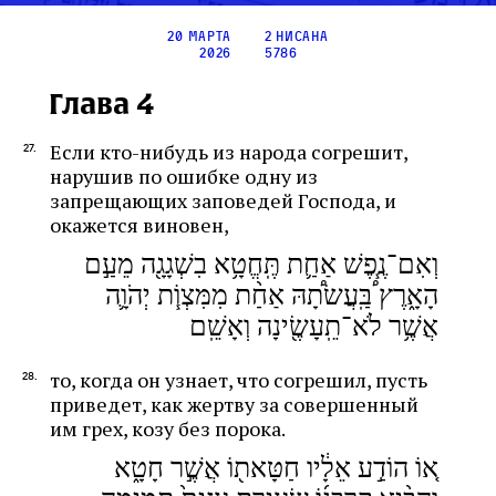
20 марта
2 нисана
2026
5786
Глава 4
Если кто-нибудь из народа согрешит,
нарушив по ошибке одну из
запрещающих заповедей Господа, и
окажется виновен,
וְאִם־נֶ֧פֶשׁ אַחַ֛ת תֶּֽחֱטָ֥א בִשְׁגָגָ֖ה מֵעַ֣ם
הָאָ֑רֶץ ֠בַּֽעֲשׂתָ֠הּ אַחַ֨ת מִמִּצְוֹ֧ת יְהֹוָ֛ה
אֲשֶׁ֥ר לֹא־תֵֽעָשֶׂ֖ינָה וְאָשֵֽׁם
то, когда он узнает, что согрешил, пусть
приведет, как жертву за совершенный
им грех, козу без порока.
א֚וֹ הוֹדַ֣ע אֵלָ֔יו חַטָּאת֖וֹ אֲשֶׁ֣ר חָטָ֑א