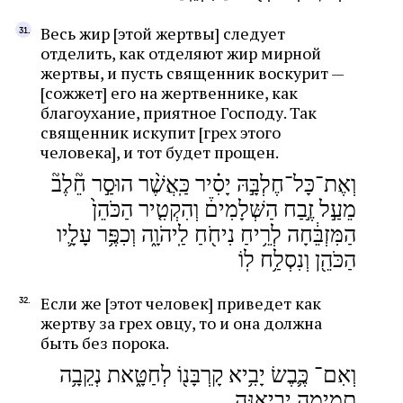
Весь жир [этой жертвы] следует
отделить, как отделяют жир мирной
жертвы, и пусть священник воскурит —
[сожжет] его на жертвеннике, как
благоухание, приятное Господу. Так
священник искупит [грех этого
человека], и тот будет прощен.
וְאֶת־כָּל־חֶלְבָּ֣הּ יָסִ֗יר כַּֽאֲשֶׁ֨ר הוּסַ֣ר חֵ֘לֶב֘
מֵעַ֣ל זֶ֣בַח הַשְּׁלָמִים֒ וְהִקְטִ֤יר הַכֹּהֵן֙
הַמִּזְבֵּ֔חָה לְרֵ֥יחַ נִיחֹ֖חַ לַֽיהֹוָ֑ה וְכִפֶּ֥ר עָלָ֛יו
הַכֹּהֵ֖ן וְנִסְלַ֥ח לֽוֹ
Если же [этот человек] приведет как
жертву за грех овцу, то и она должна
быть без порока.
וְאִם־ כֶּ֛בֶשׂ יָבִ֥יא קָרְבָּנ֖וֹ לְחַטָּ֑את נְקֵבָ֥ה
תְמִימָ֖ה יְבִיאֶֽנָּה