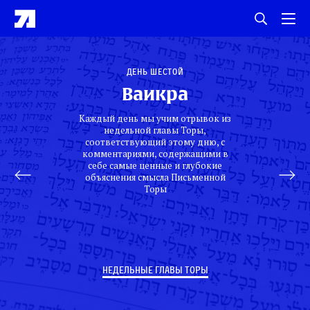
День шестой
Ваикра
Каждый день мы учим отрывок из
недельной главы Торы,
соответствующий этому дню, с
комментариями, содержащими в
себе самые ценные и глубокие
объяснения смысла Письменной
Торы
НЕДЕЛЬНЫЕ ГЛАВЫ ТОРЫ