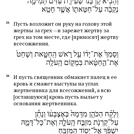
וְהֵבִ֨יא קָרְבָּנ֜וֹ שְׂעִירַ֤ת עִזִּים֙ תְּמִימָ֣ה
נְקֵבָ֔ה עַל־חַטָּאת֖וֹ אֲשֶׁ֥ר חָטָֽא
Пусть возложит он руку на голову этой
жертвы за грех —и зарежет жертву за
грех на том месте, где [приносят] жертву
всесожжения.
וְסָמַךְ֙ אֶת־יָד֔וֹ עַ֖ל רֹ֣אשׁ הַֽחַטָּ֑את וְשָׁחַט֙
אֶת־הַ֣חַטָּ֔את בִּמְק֖וֹם הָֽעֹלָֽה
И пусть священник обмакнет палец в ее
кровь и смажет выступы на углах
жертвенника для всесожжений, а всю
[оставшуюся] кровь пусть выльет у
основания жертвенника.
וְלָקַ֨ח הַכֹּהֵ֤ן מִדָּמָהּ֙ בְּאֶצְבָּע֔וֹ וְנָתַ֕ן
עַל־קַרְנֹ֖ת מִזְבַּ֣ח הָֽעֹלָ֑ה וְאֶת־כָּל־דָּמָ֣הּ
יִשְׁפֹּ֔ךְ אֶל־יְס֖וֹד הַמִּזְבֵּֽחַ