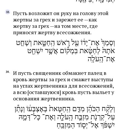
Пусть возложит он руку на голову этой
жертвы за грех и зарежет ее —как
жертву за грех —на том месте, где
приносят жертву всесожжения.
וְסָמַךְ֙ אֶת־יָד֔וֹ עַ֖ל רֹ֣אשׁ הַֽחַטָּ֑את וְשָׁחַ֤ט
אֹתָהּ֙ לְחַטָּ֔את בִּמְק֕וֹם אֲשֶׁ֥ר יִשְׁחַ֖ט
אֶת־הָֽעֹלָֽה
И пусть священник обмакнет палец в
кровь жертвы за грех и смажет выступы
на углах жертвенника для всесожжений,
а всю [оставшуюся] кровь пусть выльет у
основания жертвенника.
וְלָקַ֨ח הַכֹּהֵ֜ן מִדַּ֤ם הַֽחַטָּאת֙ בְּאֶצְבָּע֔וֹ וְנָתַ֕ן
עַל־קַרְנֹ֖ת מִזְבַּ֣ח הָֽעֹלָ֑ה וְאֶת־ כָּל־דָּמָ֣הּ
יִשְׁפֹּ֔ךְ אֶל־יְס֖וֹד הַמִּזְבֵּֽחַ