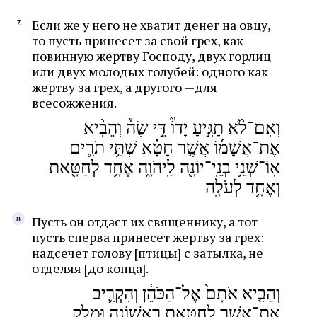
Если же у него не хватит денег на овцу,
то пусть принесет за свой грех, как
повинную жертву Господу, двух горлиц
или двух молодых голубей: одного как
жертву за грех, а другого —для
всесожжения.
וְאִם־לֹ֨א תַגִּ֣יעַ יָדוֹ֘ דֵּ֣י שֶׂה֒ וְהֵבִ֨יא
אֶת־אֲשָׁמ֜וֹ אֲשֶׁ֣ר חָטָ֗א שְׁתֵּ֥י תֹרִ֛ים
אֽוֹ־שְׁנֵ֥י בְנֵֽי־יוֹנָ֖ה לַֽיהֹוָ֑ה אֶחָ֥ד לְחַטָּ֖את
וְאֶחָ֥ד לְעֹלָֽה
Пусть он отдаст их священнику, а тот
пусть сперва принесет жертву за грех:
надсечет голову [птицы] с затылка, не
отделяя [до конца].
וְהֵבִ֤יא אֹתָם֙ אֶל־הַכֹּהֵ֔ן וְהִקְרִ֛יב
אֶת־אֲשֶׁ֥ר לַֽחַטָּ֖את רִֽאשׁוֹנָ֑ה וּמָלַ֧ק