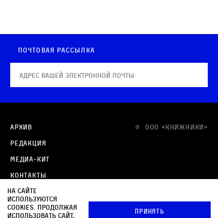
Почтовая рассылка
Архив
© OOO «КНИЖНИКИ»
Редакция
Медиа-кит
Контакты
На сайте
Политика в отношении обработки персональных
используются
данных
cookies. Продолжая
Принять
использовать сайт,
Политика обработки файлов cookie