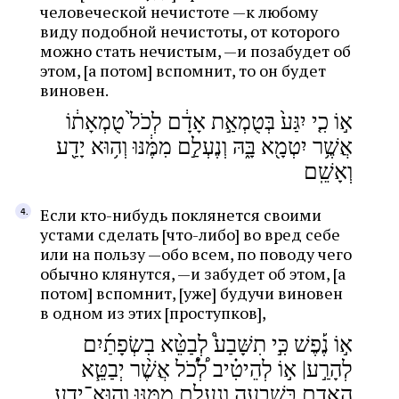
человеческой нечистоте —к любому
виду подобной нечистоты, от которого
можно стать нечистым, —и позабудет об
этом, [а потом] вспомнит, то он будет
виновен.
א֣וֹ כִ֤י יִגַּע֙ בְּטֻמְאַ֣ת אָדָ֔ם לְכֹל֙ טֻמְאָת֔וֹ
אֲשֶׁ֥ר יִטְמָ֖א בָּ֑הּ וְנֶעְלַ֣ם מִמֶּ֔נּוּ וְה֥וּא יָדַ֖ע
וְאָשֵֽׁם
Если кто-нибудь поклянется своими
устами сделать [что-либо] во вред себе
или на пользу —обо всем, по поводу чего
обычно клянутся, —и забудет об этом, [а
потом] вспомнит, [уже] будучи виновен
в одном из этих [проступков],
Журнал ЛЕХАИМ в вашем
א֣וֹ נֶ֡פֶשׁ כִּ֣י תִשָּׁבַע֩ לְבַטֵּ֨א בִשְׂפָתַ֜יִם
email
לְהָרַ֣ע| א֣וֹ לְהֵיטִ֗יב לְ֠כֹ֠ל אֲשֶׁ֨ר יְבַטֵּ֧א
הָֽאָדָ֛ם בִּשְׁבֻעָ֖ה וְנֶעְלַ֣ם מִמֶּ֑נּוּ וְהֽוּא־יָדַ֥ע
Подпишитесь на рассылку журнала ЛЕХАИМ и получайте