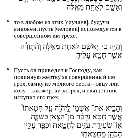
וְאָשֵׁ֖ם לְאַחַ֥ת מֵאֵֽלֶּה
самые интересные публикации с сайта по электронной
почте
то в любом из этих [случаев], будучи
виновен, пусть [человек] исповедуется в
совершенном им грехе.
Подписаться
וְהָיָ֥ה כִֽי־יֶאְשַׁ֖ם לְאַחַ֣ת מֵאֵ֑לֶּה וְהִ֨תְוַדָּ֔ה
אֲשֶׁ֥ר חָטָ֖א עָלֶֽיהָ
Пусть он приведет к Господу, как
повинную жертву за совершенный им
грех, самку из мелкого скота —овцу или
козу —как жертву за грех, и священник
искупит его грех.
וְהֵבִ֣יא אֶת־ אֲשָׁמ֣וֹ לַֽיהֹוָ֡ה עַ֣ל חַטָּאתוֹ֩
אֲשֶׁ֨ר חָטָ֜א נְקֵבָ֨ה מִן־הַצֹּ֧אן כִּשְׂבָּ֛ה
אֽוֹ־שְׂעִירַ֥ת עִזִּ֖ים לְחַטָּ֑את וְכִפֶּ֥ר עָלָ֛יו
הַכֹּהֵ֖ן מֵֽחַטָּאתֽוֹ