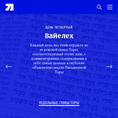
День четвертый
Вайелех
Каждый день мы учим отрывок из
недельной главы Торы,
соответствующий этому дню, с
комментариями, содержащими в
себе самые ценные и глубокие
объяснения смысла Письменной
Торы
НЕДЕЛЬНЫЕ ГЛАВЫ ТОРЫ