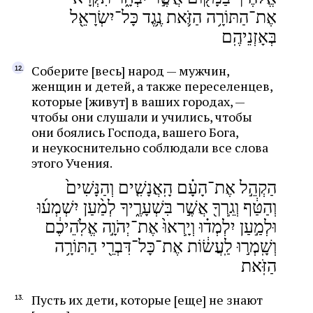
אֶת־הַתּוֹרָ֥ה הַזֹּ֛את נֶ֥גֶד כָּל־יִשְׂרָאֵ֖ל
בְּאָזְנֵיהֶֽם
Соберите [весь] народ — мужчин,
женщин и детей, а также переселенцев,
которые [живут] в ваших городах, —
чтобы они слушали и учились, чтобы
они боялись Господа, вашего Бога,
и неукоснительно соблюдали все слова
этого Учения.
הַקְהֵ֣ל אֶת־הָעָ֗ם הָֽאֲנָשִׁ֤ים וְהַנָּשִׁים֙
וְהַטַּ֔ף וְגֵֽרְךָ֖ אֲשֶׁ֣ר בִּשְׁעָרֶ֑יךָ לְמַ֨עַן יִשְׁמְע֜וּ
וּלְמַ֣עַן יִלְמְד֗וּ וְיָֽרְאוּ֙ אֶת־יְהֹוָ֣ה אֱלֹֽהֵיכֶ֔ם
וְשָֽׁמְר֣וּ לַֽעֲשׂ֔וֹת אֶת־כָּל־דִּבְרֵ֖י הַתּוֹרָ֥ה
הַזֹּֽאת
Пусть их дети, которые [еще] не знают