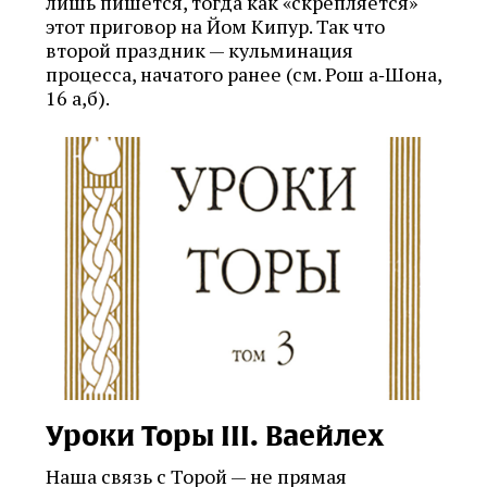
лишь пишется, тогда как «скрепляется»
этот приговор на Йом Кипур. Так что
второй праздник — кульминация
процесса, начатого ранее (см. Рош а‑Шона,
16 a,б).
Уроки Торы III. Ваейлех
Наша связь с Торой — не прямая