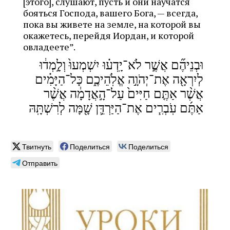
[этого], слушают, пусть и они научатся
бояться Господа, вашего Бога, — всегда,
пока вы живете на земле, на которой вы
окажетесь, перей­дя Иордан, и которой
овладеете”.
וּבְנֵיהֶ֞ם אֲשֶׁ֣ר לֹא־יָֽדְע֗וּ יִשְׁמְעוּ֙ וְלָ֣מְד֔וּ
לְיִרְאָ֖ה אֶת־יְהֹוָ֣ה אֱלֹֽהֵיכֶ֑ם כָּל־הַיָּמִ֗ים
אֲשֶׁ֨ר אַתֶּ֤ם חַיִּים֙ עַל־הָ֣אֲדָמָ֔ה אֲשֶׁ֨ר
אַתֶּ֜ם עֹֽבְרִ֧ים אֶת־הַיַּרְדֵּ֛ן שָׁ֖מָּה לְרִשְׁתָּֽהּ
Твитнуть
Поделиться
Поделиться
Отправить