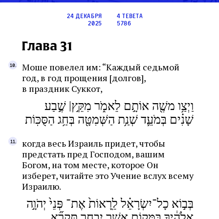
24 декабря
4 тевета
2025
5786
Глава 31
Моше повелел им: “Каждый седьмой
год, в год прощения [долгов],
в праздник Суккот,
וַיְצַ֥ו משֶׁ֖ה אוֹתָ֣ם לֵאמֹ֑ר מִקֵּ֣ץ| שֶׁ֣בַע
שָׁנִ֗ים בְּמֹעֵ֛ד שְׁנַ֥ת הַשְּׁמִטָּ֖ה בְּחַ֥ג הַסֻּכּֽוֹת
когда весь Израиль придет, чтобы
предстать пред Господом, вашим
Богом, на том месте, которое Он
изберет, читайте это Учение вслух всему
Израилю.
בְּב֣וֹא כָל־יִשְׂרָאֵ֗ל לֵֽרָאוֹת֙ אֶת־ פְּנֵי֙ יְהֹוָ֣ה
אֱלֹהֶ֔יךָ בַּמָּק֖וֹם אֲשֶׁ֣ר יִבְחָ֑ר תִּקְרָ֞א