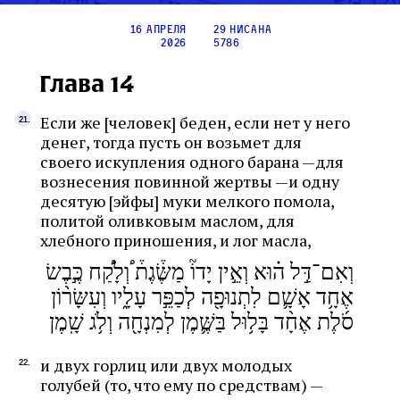
16 апреля
29 нисана
2026
5786
Глава 14
Если же [человек] беден, если нет у него
денег, тогда пусть он возьмет для
своего искупления одного барана —для
вознесения повинной жертвы —и одну
десятую [эйфы] муки мелкого помола,
политой оливковым маслом, для
хлебного приношения, и лог масла,
וְאִם־דַּ֣ל ה֗וּא וְאֵ֣ין יָדוֹ֘ מַשֶּׂ֒גֶת֒ ֠וְלָקַ֠ח כֶּ֣בֶשׂ
אֶחָ֥ד אָשָׁ֛ם לִתְנוּפָ֖ה לְכַפֵּ֣ר עָלָ֑יו וְעִשָּׂר֨וֹן
סֹ֜לֶת אֶחָ֨ד בָּל֥וּל בַּשֶּׁ֛מֶן לְמִנְחָ֖ה וְלֹ֥ג שָֽׁמֶן
и двух горлиц или двух молодых
голубей (то, что ему по средствам) —