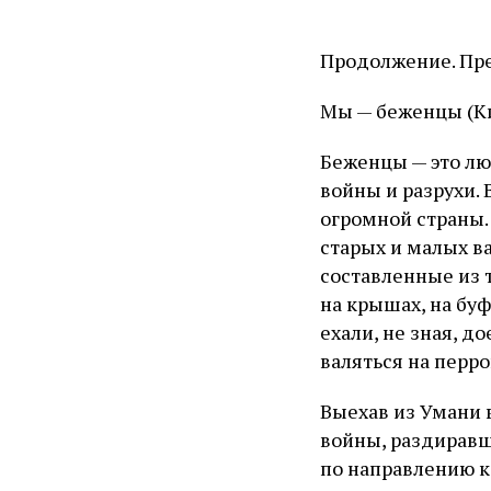
Продолжение. Пр
Мы — беженцы (Ки
Беженцы — это лю
войны и разрухи. 
огромной страны.
старых и малых ва
составленные из 
на крышах, на бу
ехали, не зная, д
валяться на перр
Выехав из Умани 
войны, раздиравш
по направлению к