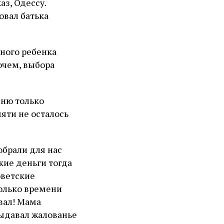
аз, Одессу.
овал батька
ного ребенка
очем, выбора
мню только
яти не осталось
обрали для нас
кие деньги тогда
оветские
олько времени
вал! Мама
выдавал жалованье