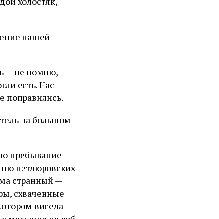
дой холостяк,
ление нашей
ь — не помню,
гли есть. Нас
е поправились.
стель на большом
ыло пребывание
омню петлюровских
ьма странный —
ры, схваченные
котором висела
 с макушки на лоб