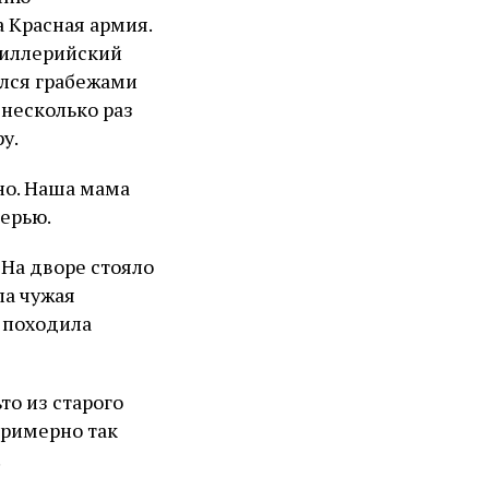
 Красная армия.
тиллерийский
ался грабежами
 несколько раз
у.
но. Наша мама
черью.
 На дворе стояло
ла чужая
, походила
то из старого
Примерно так
.