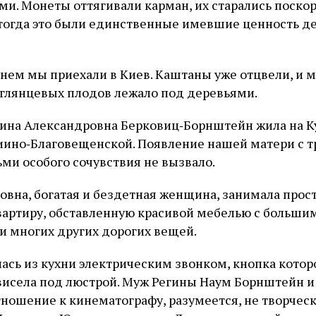
и. Монеты оттягивали карман, их старались поскор
 тогда это были единственные имевшие ценность ден
ем мы приехали в Киев. Каштаны уже отцвели, и 
глянцевых плодов лежало под деревьями.
ина Александровна Берковиц‑Борнштейн жила на К
риино‑Благовещенской. Появление нашей матери с 
ми особого сочувствия не вызвало.
овна, богатая и бездетная женщина, занимала прос
артиру, обставленную красивой мебелью с больши
 и многих других дорогих вещей.
ась из кухни электрическим звонком, кнопка котор
висела под люстрой. Муж Регины Наум Борнштейн и 
тношение к кинематографу, разумеется, не творческ