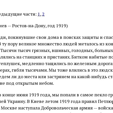
едыдущие части:
1
,
2
ев — Ростов‑на‑Дону, год 1919)
ди, покинувшие свои дома в поисках защиты и спас
В ту пору великое множество людей металось из кон
 Тысячи тысяч грязных, вшивых, голодных, больных
лялись на станциях и пристанях. Битком набитые п
теплушек, медленно тащились по железным дорога
ферах, гибли тысячами. Мы тоже влились в это людс
оедем ли до места или застрянем на какой‑нибудь с
оне под открытым небом.
в конце июня 1919 года, мы попали в самое пекло 
ей Украину. В Киеве летом 1919 года правил Петлюр
 Москве наступала Добровольческая армия — войска