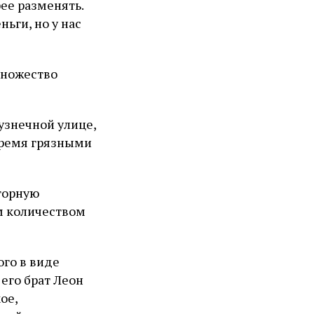
ее разменять.
ьги, но у нас
множество
узнечной улице,
тремя грязными
торную
м количеством
ого в виде
его брат Леон
ое,