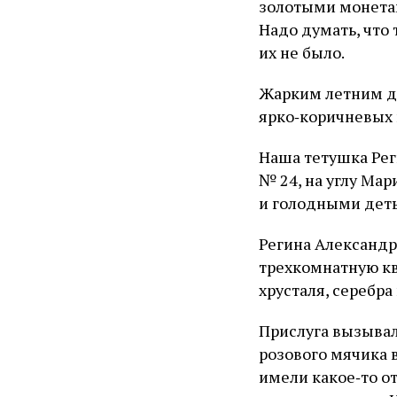
золотыми монетам
Надо думать, что
их не было.
Жарким летним дн
ярко‑коричневых 
Наша тетушка Рег
№ 24, на углу Ма
и голодными деть
Регина Александр
трехкомнатную кв
хрусталя, серебра
Прислуга вызывал
розового мячика 
имели какое‑то о