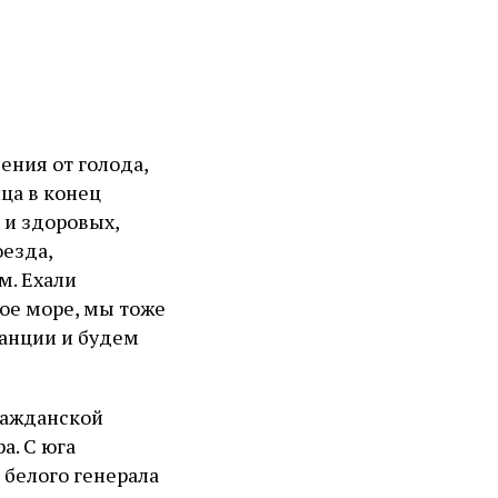
ения от голода,
ца в конец
 и здоровых,
оезда,
м. Ехали
кое море, мы тоже
танции и будем
гражданской
а. С юга
 белого генерала