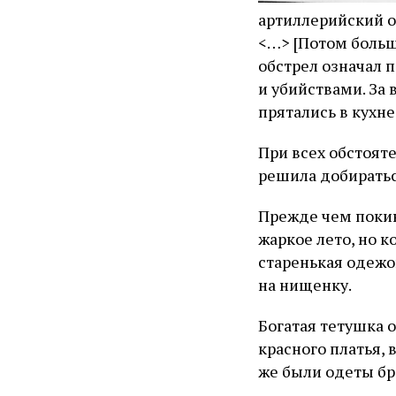
артиллерийский о
<…>
[Потом больш
обстрел означал 
и убийствами. За
прятались в кухне
При всех обстоят
решила добираться
Прежде чем покин
жаркое лето, но к
старенькая одежон
на нищенку.
Богатая тетушка 
красного платья, 
же были одеты бр