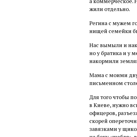
а коммерческое. Н
жили отдельно.
Регина с мужем г
нищей семейки бы
Нас вымыли и нак
но у братика и у 
накормили землян
Мама с моими дву
письменном стол
Для того чтобы п
в Киеве, нужно в
офицеров, разъез
скорей опереточ
завязками у щико
на боку «шабля», 