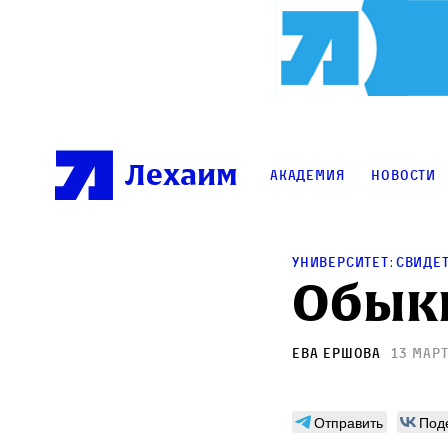
Лехаим
Академия
Новости
:
Университет
Свиде
Обык
Ева Ершова
13 март
Отправить
Под