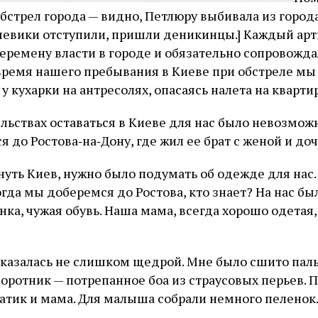
бстрел города — видно, Петлюру выбивала из города
евики отступили, пришли деникинцы.] Каждый ар
перемену власти в городе и обязательно сопровожд
 время нашего пребывания в Киеве при обстреле мы
 у кухарки на антресолях, опасаясь налета на квартир
ельствах оставаться в Киеве для нас было невозмож
 до Ростова‑на‑Дону, где жил ее брат с женой и до
уть Киев, нужно было подумать об одежде для нас.
огда мы доберемся до Ростова, кто знает? На нас бы
ка, чужая обувь. Наша мама, всегда хорошо одетая
оказалась не слишком щедрой. Мне было сшито паль
воротник — потрепанное боа из страусовых перьев. 
атик и мама. Для малыша собрали немного пеленок