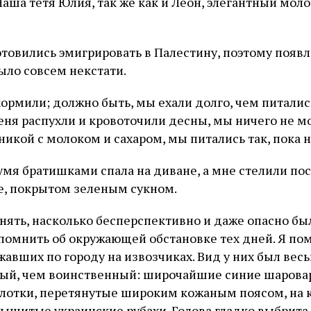
аша тетя Юлия, так же как и Леон, элегантный моло
отовились эмигрировать в Палестину, поэтому появ
ло совсем некстати.
ормили; должно быть, мы ехали долго, чем питалис
меня распухли и кровоточили десны, мы ничего не мо
икой с молоком и сахаром, мы питались так, пока н
мя братишками спала на диване, а мне стелили по
е, покрытом зеленым сукном.
онять, насколько бесперспективно и даже опасно б
спомнить об окружающей обстановке тех дней. Я п
жавших по городу на извозчиках. Вид у них был вес
ный, чем воинственный: широчайшие синие шарова
лотки, перетянутые широким кожаным поясом, на 
вышитые украинские рубахи. Голова гладко выбрита,