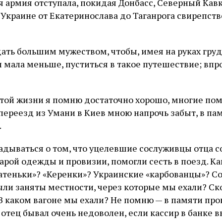
 армия отступала, покидая Донбасс, Северный Кавк
Украине от Екатеринослава до Таганрога свирепств
ать большим мужеством, чтобы, имея на руках груд
л мала меньше, пуститься в такое путешествие; впр
той жизни я помню достаточно хорошо, многие по
переезд из Умани в Киев мною напрочь забыт, в пам
.
гадываться о том, что уцелевшие сослуживцы отца с
арой одежды и провизии, помогли сесть в поезд. Ка
атеньки»? «Керенки»? Украинские «карбованцы»? С
ли заняты местности, через которые мы ехали? Ск
В каком вагоне мы ехали? Не помню — в памяти про
 отец бывал очень недоволен, если кассир в банке 