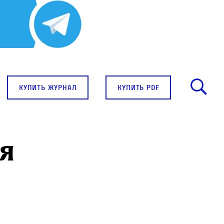
купить журнал
купить pdf
я