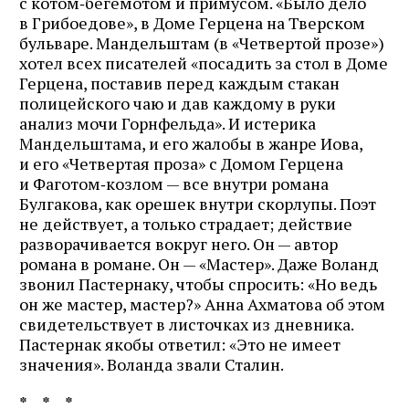
с котом‑бегемотом и примусом. «Было дело
в Грибоедове», в Доме Герцена на Тверском
бульваре. Мандельштам (в «Четвертой прозе»)
хотел всех писателей «посадить за стол в Доме
Герцена, поставив перед каждым стакан
полицейского чаю и дав каждому в руки
анализ мочи Горнфельда». И истерика
Мандельштама, и его жалобы в жанре Иова,
и его «Четвертая проза» с Домом Герцена
и Фаготом‑козлом — все внутри романа
Булгакова, как орешек внутри скорлупы. Поэт
не действует, а только страдает; действие
разворачивается вокруг него. Он — автор
романа в романе. Он — «Мастер». Даже Воланд
звонил Пастернаку, чтобы спросить: «Но ведь
он же мастер, мастер?» Анна Ахматова об этом
свидетельствует в листочках из дневника.
Пастернак якобы ответил: «Это не имеет
значения». Воланда звали Сталин.
* * *