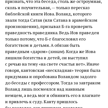
признать, что эта беседа, столь же остроумная,
сколь и поучительная, — только пересказ
библейской книги Иова. Воланд, которого
звали тогда Сатан (или Сатана в арамейском
произношении), призывал Б‑га проверить
праведность праведника. Ведь Иов праведен
только потому, что Б‑г благословил его
богатством и детьми. А обязан быть
праведным «даром» (
хинам
). Когда же Иова
лишили богатства и детей, он выступил
с речью на тему «на свете счастья нет». Иначе
говоря, кантовская «нескладная» теория была
придумана и опробована Воландом задолго
до беседы с профессором. Тогда за завтраком
Воланд лишь посмеялся над наивным
немцем, а ведь мог и обвинить его в плагиате
и привлечь к суду. Канту пришлось
бы несладко, как пришлось несладко