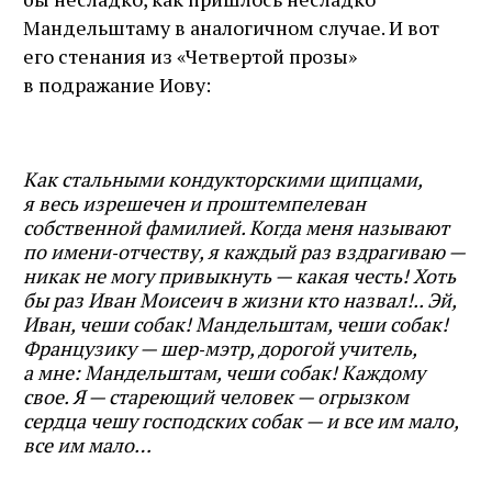
Мандельштаму в аналогичном случае. И вот
его стенания из «Четвертой прозы»
в подражание Иову:
Как стальными кондукторскими щипцами,
я весь изрешечен и проштемпелеван
собственной фамилией. Когда меня называют
по имени‑отчеству, я каждый раз вздрагиваю —
никак не могу привыкнуть — какая честь! Хоть
бы раз Иван Моисеич в жизни кто назвал!.. Эй,
Иван, чеши собак! Мандельштам, чеши собак!
Французику — шер‑мэтр, дорогой учитель,
а мне: Мандельштам, чеши собак! Каждому
свое. Я — стареющий человек — огрызком
сердца чешу господских собак — и все им мало,
все им мало…