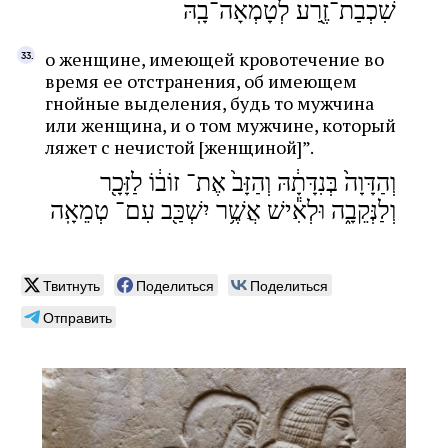
שִׁכְבַת־זֶ֖רַע לְטָמְאָה־בָֽהּ
о женщине, имеющей кровотечение во
время ее отстранения, об имеющем
гнойные выделения, будь то мужчина
или женщина, и о том мужчине, который
ляжет с нечистой [женщиной]”.
וְהַדָּוָה֙ בְּנִדָּתָ֔הּ וְהַזָּב֙ אֶת־ זוֹב֔וֹ לַזָּכָ֖ר
וְלַנְּקֵבָ֑ה וּלְאִ֕ישׁ אֲשֶׁ֥ר יִשְׁכַּ֖ב עִם־ טְמֵאָֽה
Твитнуть
Поделиться
Поделиться
Отправить