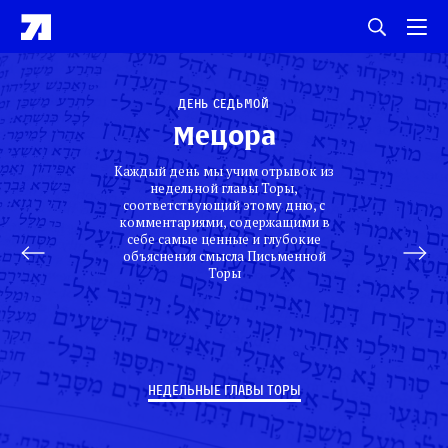
День седьмой
Мецора
Каждый день мы учим отрывок из
недельной главы Торы,
соответствующий этому дню, с
комментариями, содержащими в
себе самые ценные и глубокие
объяснения смысла Письменной
Торы
НЕДЕЛЬНЫЕ ГЛАВЫ ТОРЫ