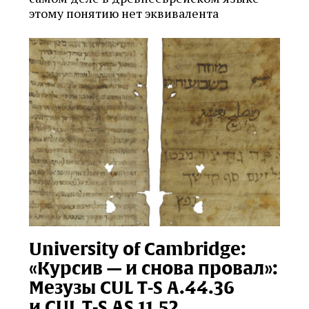
этому понятию нет эквивалента
University of Cambridge:
«Курсив — и снова провал»:
Мезузы CUL T‑S A.44.36
и CUL T‑S AS 11.52