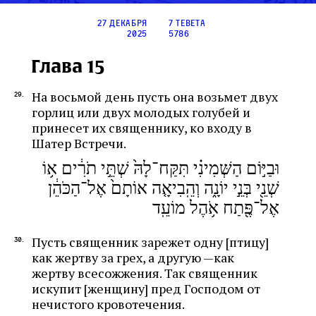
27 декабря
7 тевета
2025
5786
Глава 15
На восьмой день пусть она возьмет двух
горлиц или двух молодых голубей и
принесет их священнику, ко входу в
Шатер Встречи.
וּבַיּ֣וֹם הַשְּׁמִינִ֗י תִּקַּח־לָהּ֙ שְׁתֵּ֣י תֹרִ֔ים א֥וֹ
שְׁנֵ֖י בְּנֵ֣י יוֹנָ֑ה וְהֵֽבִיאָ֤ה אוֹתָם֙ אֶל־הַכֹּהֵ֔ן
אֶל־פֶּ֖תַח אֹ֥הֶל מוֹעֵֽד
Пусть священник зарежет одну [птицу]
как жертву за грех, а другую —как
жертву всесожжения. Так священник
искупит [женщину] пред Господом от
нечистого кровотечения.