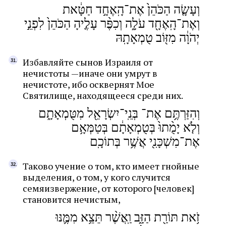
וְעָשָׂ֤ה הַכֹּהֵן֙ אֶת־הָֽאֶחָ֣ד חַטָּ֔את
וְאֶת־הָֽאֶחָ֖ד עֹלָ֑ה וְכִפֶּ֨ר עָלֶ֤יהָ הַכֹּהֵן֙ לִפְנֵ֣י
יְהֹוָ֔ה מִזּ֖וֹב טֻמְאָתָֽהּ
Избавляйте сынов Израиля от
нечистоты —иначе они умрут в
нечистоте, ибо осквернят Мое
Святилище, находящееся среди них.
וְהִזַּרְתֶּ֥ם אֶת־ בְּנֵֽי־יִשְׂרָאֵ֖ל מִטֻּמְאָתָ֑ם
וְלֹ֤א יָמֻ֨תוּ֙ בְּטֻמְאָתָ֔ם בְּטַמְּאָ֥ם
אֶת־מִשְׁכָּנִ֖י אֲשֶׁ֥ר בְּתוֹכָֽם
Таково учение о том, кто имеет гнойные
выделения, о том, у кого случится
семяизвержение, от которого [человек]
становится нечистым,
זֹ֥את תּוֹרַ֖ת הַזָּ֑ב וַֽאֲשֶׁ֨ר תֵּצֵ֥א מִמֶּ֛נּוּ