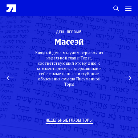
День первый
Масеэй
Каждый день мы учим отрывок из
недельной главы Торы,
соответствующий этому дню, с
комментариями, содержащими в
себе самые ценные и глубокие
объяснения смысла Письменной
Торы
НЕДЕЛЬНЫЕ ГЛАВЫ ТОРЫ