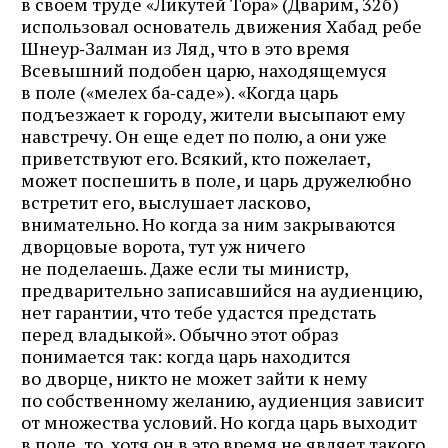
в своем труде «Ликутей Тора» (Дварим, 32б)
использовал основатель движения Хабад ребе
Шнеур‑Залман из Ляд, что в это время
Всевышний подобен царю, находящемуся
в поле («мелех ба‑саде»). «Когда царь
подъезжает к городу, жители высыпают ему
навстречу. Он еще едет по полю, а они уже
приветствуют его. Всякий, кто пожелает,
может поспешить в поле, и царь дружелюбно
встретит его, выслушает ласково,
внимательно. Но когда за ним закрываются
дворцовые ворота, тут уж ничего
не поделаешь. Даже если ты министр,
предварительно записавшийся на аудиенцию,
нет гарантии, что тебе удастся предстать
перед владыкой». Обычно этот образ
понимается так: когда царь находится
во дворце, никто не может зайти к нему
по собственному желанию, аудиенция зависит
от множества условий. Но когда царь выходит
в поле, то, хотя он в это время не являет такого