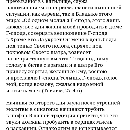
пребывания в Святилище, служа
напоминанием о неприемлемости нынешней
ситуации, как евреям, так и Владыке этого
мира: «Об одном молил я Г‑спода, этого лишь
жажду: все дни жизни моей проводить в доме
Г‑спода, созерцать великолепие Г‑спода
в Храме Его. Да укроет Он меня в день беды
под тенью Своего полога, спрячет под
покровом Своего шатра, вознесет
на неприступную высоту. Тогда подниму
голову в битве с врагами и в шатре Его
принесу жертвы, желанные Ему, воспою
и прославлю Г‑спода. Услышь, Г‑сподь, голос
мой, когда воззову, сжалься надо мной
и ответь мне» (Теилим, 27:4‑6).
Начиная со второго дня элула после утренней
молитвы в синагогах начинают трубить
в шофар. В нашей традиции принято, что его
звуки должны пробудить в сердцах мысль
о раскаянии. Однако этим не исчерпывается