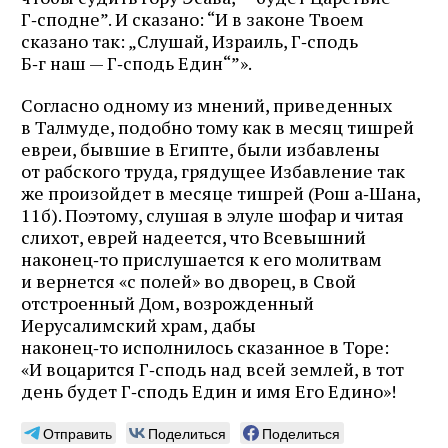
Г‑сподне”. И сказано: “И в законе Твоем
сказано так: „Слушай, Израиль, Г‑сподь
Б‑г наш — Г‑сподь Един“”».
Согласно одному из мнений, приведенных
в Талмуде, подобно тому как в месяц тишрей
евреи, бывшие в Египте, были избавлены
от рабского труда, грядущее Избавление так
же произойдет в месяце тишрей (Рош а‑Шана,
11б). Поэтому, слушая в элуле шофар и читая
слихот, еврей надеется, что Всевышний
наконец‑то прислушается к его молитвам
и вернется «с полей» во дворец, в Свой
отстроенный Дом, возрожденный
Иерусалимский храм, дабы
наконец‑то исполнилось сказанное в Торе:
«И воцарится Г‑сподь над всей землей, в тот
день будет Г‑сподь Един и имя Его Едино»!
Отправить
Поделиться
Поделиться