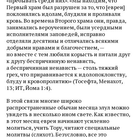
«пребывать среди них». «Мы находим, что
Первый храм был разрушен за то, что [евреи]
поклонялись идолам, блудили и проливали
кровь. Во времена Второго храма они, правда,
занимались вероучением, были усердными
исполнителями заповедей, исправно
отделяли десятины и отличались всякими
добрыми нравами и благочестием, —
но вместе с тем любили корысть и питали друг
к другу беспричинную ненависть,
а беспричинная ненависть — столь тяжкий
грех, что приравнивается к идолопоклонству,
блуду и кровопролитию» (Тосефта, Менахот,
13; ИТ, Йома 1:4).
В этой связи многие широко
распространенные обычаи месяца элул можно
увидеть в несколько ином свете. Как известно,
в этот месяц евреи начинают усиленно
молиться, учить Тору, читают специальные
молитвы (слихот). Безусловно, все это