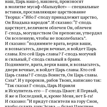
наш, Царь наш»), наконец, произносят
в молитве мусаф «Мальхуйот» — специальные
вставки, прославляющие царствование
Творца: «“Ибо Г‑споду принадлежит царство,
Он Владыка народов”. И сказано: “Г‑сподь
царствует, величием облечен Он, облечен
Г‑сподь, могуществом Он препоясан, утвердил
Он вселенную, чтобы не поколебалась”.
И сказано: “поднимите врата, верхи ваши,
и возвысьтесь, двери вечные, и войдет Царь
славы. Кто сей Царь славы? Г‑сподь могучий
и сильный, Г‑сподь сильный в брани.
Поднимите, врата, верхи ваши, и возвысьтесь,
двери вечные, и войдет Царь славы. Кто сей
Царь славы? Г‑сподь Воинств, Он Царь славы.
Сэла”. И у пророков, рабов Твоих, написано так:
“Так сказал Г‑сподь, Царь Израиля
и Искупитель его — Г‑сподь Цваот: Я Первый,
Я же и Последний, и, кроме Меня, нет Б‑га!
И сказано: “И придут спасители на гору Сион,
чтобы судить гору Эсава, — будет Царствие