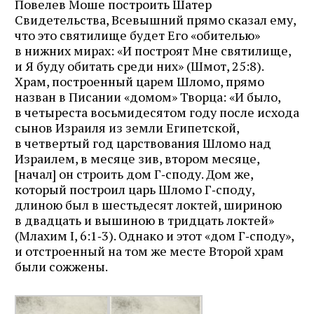
Повелев Моше построить Шатер
Свидетельства, Всевышний прямо сказал ему,
что это святилище будет Его «обителью»
в нижних мирах: «И построят Мне святилище,
и Я буду обитать среди них» (Шмот, 25:8).
Храм, построенный царем Шломо, прямо
назван в Писании «домом» Творца: «И было,
в четыреста восьмидесятом году после исхода
сынов Израиля из земли Египетской,
в четвертый год царствования Шломо над
Израилем, в месяце зив, втором месяце,
[начал] он строить дом Г‑споду. Дом же,
который построил царь Шломо Г‑споду,
длиною был в шестьдесят локтей, шириною
в двадцать и вышиною в тридцать локтей»
(Млахим I, 6:1‑3). Однако и этот «дом Г‑споду»,
и отстроенный на том же месте Второй храм
были сожжены.