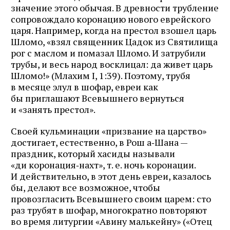
значение этого обычая. В древности трубление
Журнал ЛЕХАИМ в вашем
сопровождало коронацию нового еврейского
царя. Например, когда на престол взошел царь
email
Шломо, «взял священник Цадок из Святилища
рог с маслом и помазал Шломо. И затрубили
Подпишитесь на рассылку журнала ЛЕХАИМ и получайте
трубы, и весь народ восклицал: да живет царь
самые интересные публикации с сайта по электронной
Шломо!» (Млахим I, 1:39). Поэтому, трубя
почте
в месяце элул в шофар, евреи как
бы приглашают Всевышнего вернуться
и «занять престол».
Подписаться
Своей кульминации «призвание на царство»
достигает, естественно, в Рош а‑Шана —
праздник, который хасиды называли
«ди коронация‑нахт», т. е. ночь коронации.
И действительно, в этот день евреи, казалось
бы, делают все возможное, чтобы
провозгласить Всевышнего своим царем: сто
раз трубят в шофар, многократно повторяют
во время литургии «Авину малькейну» («Отец