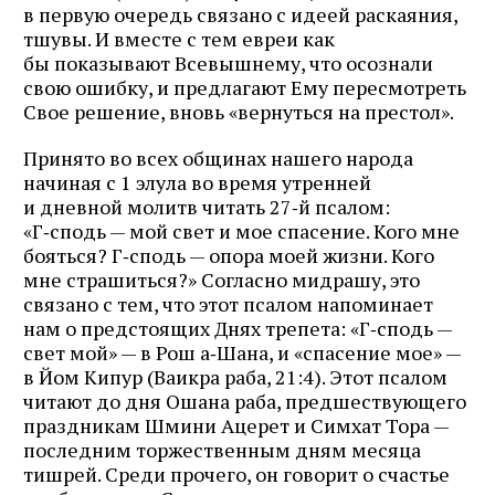
в первую очередь связано с идеей раскаяния,
тшувы. И вместе с тем евреи как
бы показывают Всевышнему, что осознали
свою ошибку, и предлагают Ему пересмотреть
Свое решение, вновь «вернуться на престол».
Принято во всех общинах нашего народа
начиная с 1 элула во время утренней
и дневной молитв читать 27‑й псалом:
«Г‑сподь — мой свет и мое спасение. Кого мне
бояться? Г‑сподь — опора моей жизни. Кого
мне страшиться?» Согласно мидрашу, это
связано с тем, что этот псалом напоминает
нам о предстоящих Днях трепета: «Г‑сподь —
свет мой» — в Рош а‑Шана, и «спасение мое» —
в Йом Кипур (Ваикра раба, 21:4). Этот псалом
читают до дня Ошана раба, предшествующего
праздникам Шмини Ацерет и Симхат Тора —
последним торжественным дням месяца
тишрей. Среди прочего, он говорит о счастье