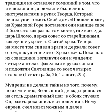
традиция не оставляет сомнений в том, что
и вавилоняне, и римляне были лишь
инструментами в руках Творца, Который
решил уничтожить Свой дом: «Пришли враги;
на Храмовой Горе поставили они капище свое.
И было это как раз на том месте, где восседал
царь Шломо, держа совет со старейшинами,
как лучше украсить Святой храм. Теперь
на месте том сидели враги и держали совет
о том, как удачнее этот Храм сжечь. Пока шло
их совещание, взглянули они и увидели:
четыре ангела с факелами в руках сошли
и подожгли Святилище со всех четырех
сторон» (Псикта раба, 26; Таанит, 29а).
Мудрецы не делали тайны из того, почему,
по их мнению, Всевышний дважды решился
на столь драматичный шаг: в обоих случаях
Он, разочаровавшись в отношении к Нему
евреев, счел невозможным и далее