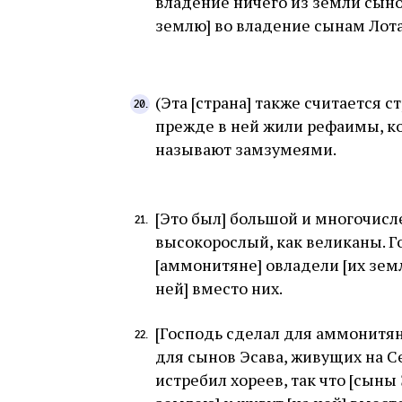
владение ничего из земли сыно
землю] во владение сынам Лота
(Эта [страна] также считается 
прежде в ней жили рефаимы, 
называют замзумеями.
[Это был] большой и многочисл
высокорослый, как великаны. Г
[аммонитяне] овладели [их земл
ней] вместо них.
[Господь сделал для аммонитян 
для сынов Эсава, живущих на С
истребил хореев, так что [сыны 