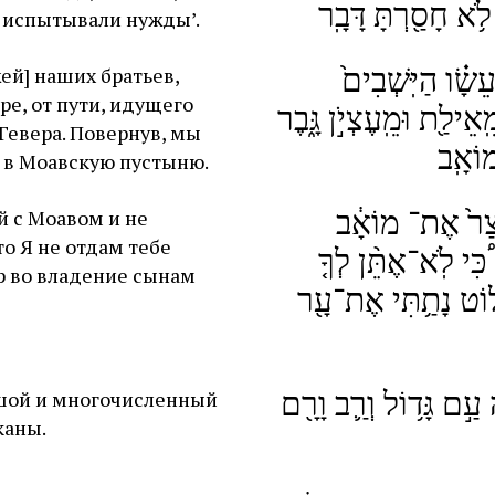
 לֹ֥א חָסַ֖רְתָּ דָּבָֽר
е испытывали нужды’.
ֵשָׂ֗ו הַיּֽשְׁבִים֙
ей] наших братьев,
ре, от пути, идущего
ֽאֵילַ֖ת וּמֵֽעֶצְיֹ֣ן גָּ֑בֶר
-Гевера. Повернув, мы
 מוֹאָֽב
] в Моавскую пустыню.
ָ֨צַר֙ אֶת־ מוֹאָ֔ב
й с Моавом и не
о Я не отдам тебе
ִּי לֹֽא־אֶתֵּ֨ן לְךָ֤
Ар во владение сынам
־ל֔וֹט נָתַ֥תִּי אֶת־עָ֖ר
 עַ֣ם גָּד֥וֹל וְרַ֛ב וָרָ֖ם
ьшой и многочисленный
каны.