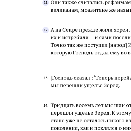
Они также считались рефаима
великанам, моавитяне же назы
А на Сеире прежде жили хореи,
их и истребили — и сами посели
Точно так же поступил [народ] 
которую Господь отдал ему во в
[Господь сказал]: ‘Теперь перей
мы перешли ущелье Зеред.
Тридцать восемь лет мы шли от
перешли ущелье Зеред. К этом
стане уже не осталось никого и
поколения, как и поклялся о ни