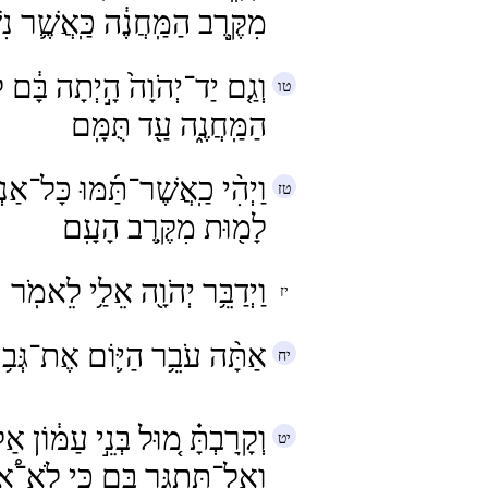
מִקֶּ֣רֶב הַמַּֽחֲנֶ֔ה כַּֽאֲשֶׁ֛ר נִ
וְגַ֤ם יַד־יְהֹוָה֙ הָ֣יְתָה בָּ֔ם 
הַמַּֽחֲנֶ֑ה עַ֖ד תֻּמָּֽם
וַיְהִ֨י כַֽאֲשֶׁר־תַּ֜מּוּ כָּל־אַנ
לָמ֖וּת מִקֶּ֥רֶב הָעָֽם
וַיְדַבֵּ֥ר יְהֹוָ֖ה אֵלַ֥י לֵאמֹֽר
אַתָּ֨ה עֹבֵ֥ר הַיּ֛וֹם אֶת־גְּב
וְקָֽרַבְתָּ֗ מ֚וּל בְּנֵ֣י עַמּ֔וֹן 
וְאַל־תִּתְגָּ֣ר בָּ֑ם כִּ֣י לֹֽא־֠א