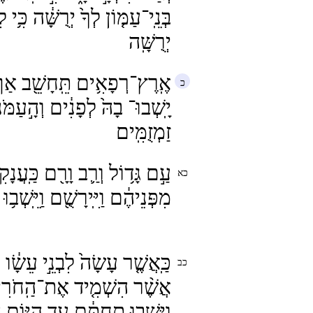
בְּנֵֽי־עַמּ֤וֹן לְךָ֙ יְרֻשָּׁ֔ה כִּ֥י
יְרֻשָּֽׁה
אֶֽרֶץ־רְפָאִ֥ים תֵּֽחָשֵׁ֖ב א
יָֽשְׁבוּ־ בָהּ֙ לְפָנִ֔ים וְהָ֣עַמֹּ
זַמְזֻמִּֽים
עַ֣ם גָּד֥וֹל וְרַ֛ב וָרָ֖ם כַּֽעֲנָקִ
מִפְּנֵיהֶ֔ם וַיִּֽירָשֻׁ֖ם וַיֵּֽשְׁב֥ו
כַּֽאֲשֶׁ֤ר עָשָׂה֙ לִבְנֵ֣י עֵשָׂ֔ו 
אֲשֶׁ֨ר הִשְׁמִ֤יד אֶת־הַֽחֹרִי֙ מִ
וַיֵּֽשְׁב֣וּ תַחְתָּ֔ם עַ֖ד הַיּ֥וֹם ה