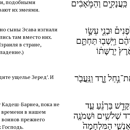
ַּֽעֲנָקִ֑ים וְהַמֹּ֣אָבִ֔ים
ми, подобными
вают их эмеями.
ָנִים֒ וּבְנֵ֧י עֵשָׂ֣ו
 но сыны Эсава изгнали
лись там вместо них.
ֶ֔ם וַיֵּֽשְׁב֖וּ תַּחְתָּ֑ם
Израиля в стране,
רֶץ֙ יְרֻשָּׁת֔וֹ
ладение.)
־נַ֣חַל זָ֑רֶד וַנַּֽעֲבֹ֖ר
дите ущелье Зеред’. И
ָדֵ֣שׁ בַּרְנֵ֗עַ עַ֤ד
 Кадеш-Барнеа, пока не
у времени в нашем
רֶד שְׁלשִׁ֥ים וּשְׁמֹנֶ֖ה
з воинов прежнего
נְשֵׁ֤י הַמִּלְחָמָה֙
х Господь.