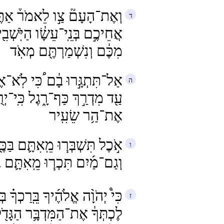
וְאֶת־הָעָם֘ צַ֣ו לֵאמֹר֒ אַתֶּ֣ם
אֲחֵיכֶ֣ם בְּנֵֽי־עֵשָׂ֔ו הַיֹּֽשְׁבִ֖
מִכֶּ֔ם וְנִשְׁמַרְתֶּ֖ם מְאֹֽד
אַל־תִּתְגָּ֣רוּ בָ֔ם ֠כִּי לֹֽא־אֶ
עַ֖ד מִדְרַ֣ךְ כַּף־רָ֑גֶל כִּֽי־יְרֻ
אֶת־הַ֥ר שֵׂעִֽיר
אֹ֣כֶל תִּשְׁבְּר֧וּ מֵֽאִתָּ֛ם בַּכּ
וְגַם־מַ֜יִם תִּכְר֧וּ מֵֽאִתָּ֛ם ב
כִּי֩ יְהֹוָ֨ה אֱלֹהֶ֜יךָ בֵּֽרַכְךָ֗ בּ
לֶכְתְּךָ֔ אֶת־הַמִּדְבָּ֥ר הַגָּדֹ֖