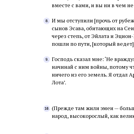
вместе с вами, и вы ни в чем н
И мы отступили [прочь от рубеж
сынов Эсава, обитающих на Сеи
через степь, от Эйлата и Эцион
пошли по пути, [который ведет
Господь сказал мне: ‘Не вражду
начинай с ним войны, потому чт
ничего из его земель. Я отдал 
Лота’.
(Прежде там жили эмеи — бол
народ, высокорослый, как вели