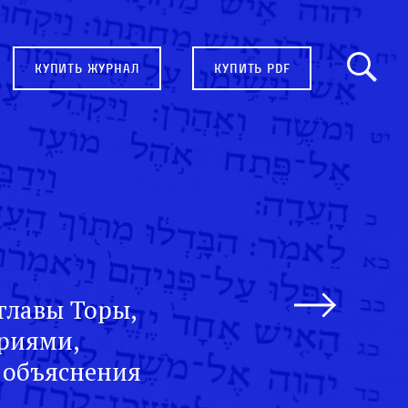
купить журнал
купить pdf
главы Торы,
ариями,
 объяснения