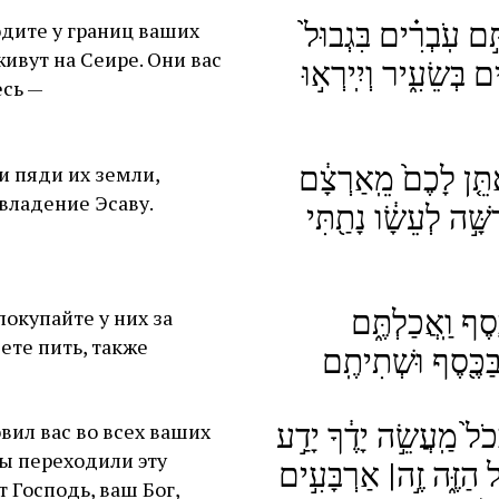
 עֹֽבְרִ֗ים בִּגְבוּל֙
одите у границ ваших
живут на Сеире. Они вас
ים בְּשֵׂעִ֑יר וְיִֽירְא֣וּ
есь —
תֵּ֤ן לָכֶם֙ מֵֽאַרְצָ֔ם
ни пяди их земли,
 владение Эсаву.
שָּׁ֣ה לְעֵשָׂ֔ו נָתַ֖תִּי
ֶ֖סֶף וַֽאֲכַלְתֶּ֑ם
покупайте у них за
ете пить, также
ַּכֶּ֖סֶף וּשְׁתִיתֶֽם
ְכֹל֙ מַֽעֲשֵׂ֣ה יָדֶ֔ךָ יָדַ֣ע
овил вас во всех ваших
вы переходили эту
ל הַזֶּ֑ה זֶ֣ה| אַרְבָּעִ֣ים
 Господь, ваш Бог,