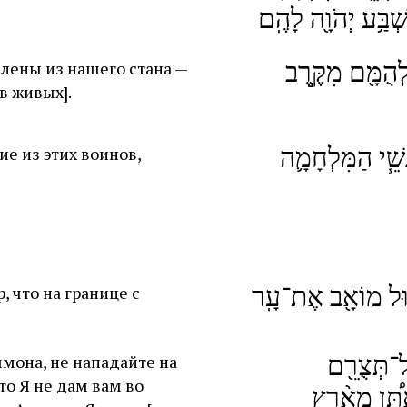
שְׁבַּ֥ע יְהֹוָ֖ה לָהֶֽם
לְהֻמָּ֖ם מִקֶּ֣רֶב
­лены из нашего стана —
[в живых].
ְשֵׁ֧י הַמִּלְחָמָ֛ה
ие из этих воинов,
֥וּל מוֹאָ֖ב אֶת־עָֽר
, что на границе с
אַל־תְּצֻרֵ֖ם
мона, не нападайте на
то Я не дам вам во
ֶתֵּ֠ן מֵאֶ֨רֶץ