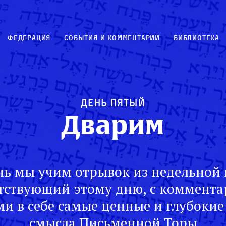
Федерация
События и комментарии
Библиотека
День пятый
Дварим
ь мы учим отрывок из недельной 
тствующий этому дню, с коммент
и в себе самые ценные и глубокие
смысла Письменной Торы