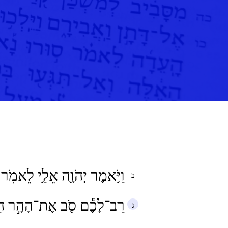
וַיֹּ֥אמֶר יְהֹוָ֖ה אֵלַ֥י לֵאמֹֽר
רַב־לָכֶ֕ם סֹ֖ב אֶת־הָהָ֣ר הַזֶּ֑