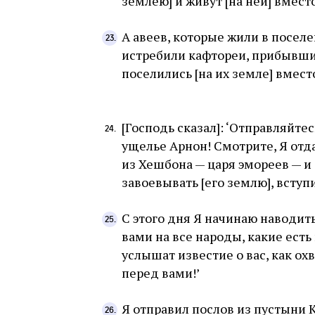
землею] и живут [на ней] вмест
А авеев, которые жили в поселе
истребили кафтореи, прибывшие
поселились [на их земле] вместо
[Господь сказал]: ‘Отправляйтес
ущелье Арнон! Смотрите, Я отд
из Хешбона — царя эмореев — и 
завоевывать [его землю], вступ
С этого дня Я начинаю наводить
вами на все народы, какие есть
услышат известие о вас, как охв
перед вами!’
Я отправил послов из пустыни 