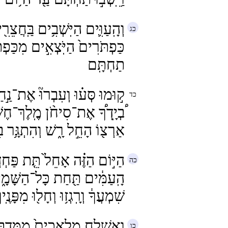
וְהָֽעַוִּ֛ים הַיּֽשְׁבִ֥ים בַּֽחֲצֵר
כַּפְתֹּרִים֙ הַיֹּֽצְאִ֣ים מִכַּפְתֹּ
תַחְתָּֽם
ק֣וּמוּ סְּע֗וּ וְעִבְרוּ֘ אֶת־נַ֣חַ
בְיָֽדְךָ֠ אֶת־סִיחֹ֨ן מֶֽלֶךְ־חֶשׁ
אַרְצ֖וֹ הָחֵ֣ל רָ֑שׁ וְהִתְגָּ֥ר ב
הַיּ֣וֹם הַזֶּ֗ה אָחֵל֙ תֵּ֤ת פַּחְדְּ
הָֽעַמִּ֔ים תַּ֖חַת כָּל־הַשָּׁמָ֑
שִׁמְעֲךָ֔ וְרָֽגְז֥וּ וְחָל֖וּ מִפָּנֶֽיך
וָֽאֶשְׁלַ֤ח מַלְאָכִים֙ מִמִּדְבּ