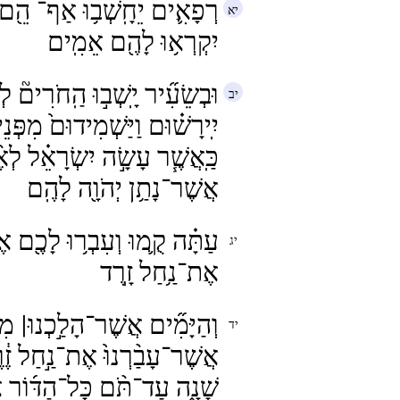
רְפָאִ֛ים יֵחָֽשְׁב֥וּ אַף־ הֵ֖ם כ
יִקְרְא֥וּ לָהֶ֖ם אֵמִֽים
וּבְשֵׂעִ֞יר יָֽשְׁב֣וּ הַֽחֹרִים֘ לְפ
יִֽירָשׁ֗וּם וַיַּשְׁמִידוּם֙ מִפְּנֵיה
כַּֽאֲשֶׁ֧ר עָשָׂ֣ה יִשְׂרָאֵ֗ל לְאֶ֨
אֲשֶׁר־נָתַ֥ן יְהֹוָ֖ה לָהֶֽם
עַתָּ֗ה קֻ֛מוּ וְעִבְר֥וּ לָכֶ֖ם אֶת
אֶת־נַ֥חַל זָֽרֶד
וְהַיָּמִ֞ים אֲשֶׁר־הָלַ֣כְנוּ| מִקּ
אֲשֶׁר־עָבַ֨רְנוּ֙ אֶת־נַ֣חַל זֶ֔
שָׁנָ֑ה עַד־תֹּ֨ם כָּל־הַדּ֜וֹר אַ