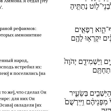
в Аммона. Я отдал [эту
 לִבְנֵי־ל֖וֹט נְתַתִּ֥יהָ
’.
ַף־הִ֑וא רְפָאִ֤ים
страной рефаимов:
которых аммонитяне
נִ֔ים יִקְרְא֥וּ לָהֶ֖ם
֑ים וַיַּשְׁמִידֵ֤ם יְהֹוָה֙
енный народ,
осподь истребил их:
ּ תַחְתָּֽם
ею] и поселились [на
הַיּֽשְׁבִ֖ים בְּשֵׂעִ֑יר
то же], что сделал Он
еире: для них Он
פְּנֵיהֶ֔ם וַיִּֽירָשֻׁם֙
Эсава] овладели [их
ַזֶּֽה