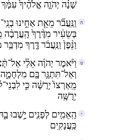
שָׁנָ֗ה יְהֹוָ֤ה אֱלֹהֶ֨יךָ֙ עִמָּ֔ךְ
וַנַּֽעֲבֹ֞ר מֵאֵ֧ת אַחֵ֣ינוּ בְנֵֽי־ע
בְּשֵׂעִ֔יר מִדֶּ֨רֶךְ֙ הָֽעֲרָבָ֔ה מֵ
וַנֵּ֨פֶן֙ וַנַּֽעֲבֹ֔ר דֶּ֖רֶךְ מִדְבַּ֥ר
וַיֹּ֨אמֶר יְהֹוָ֜ה אֵלַ֗י אַל־תּ
וְאַל־תִּתְגָּ֥ר בָּ֖ם מִלְחָמָ֑ה ֠כ
מֵֽאַרְצוֹ֙ יְרֻשָּׁ֔ה כִּ֣י לִבְנֵי
יְרֻשָּֽׁה
הָֽאֵמִ֥ים לְפָנִ֖ים יָ֣שְׁבוּ בָ֑הּ
כַּֽעֲנָקִֽים