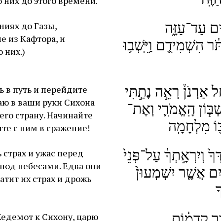
о них до этого времени.
ִ֖ים עַד־עַזָּ֑ה
ниях до Газы,
 из Кафтора, и
֔ר הִשְׁמִידֻ֖ם וַיֵּֽשְׁב֥וּ
 них.)
ל אַרְנֹן֒ רְאֵ֣ה נָתַ֣תִּי
ь в путь и перейдите
аю в ваши руки Сихона
ְ֠בּ֧וֹן הָֽאֱמֹרִ֛י וְאֶת־
его страну. Начинайте
ּ֖וֹ מִלְחָמָֽה
ите с ним в сражение!
ךָ֙ וְיִרְאָ֣תְךָ֔ עַל־פְּנֵי֙
 страх и ужас перед
 под небесами. Едва они
יִם אֲשֶׁ֤ר יִשְׁמְעוּן֙
атит их страх и дрожь
ָ
ַ֣ר קְדֵמ֔וֹת
Кедемот к Сихону, царю